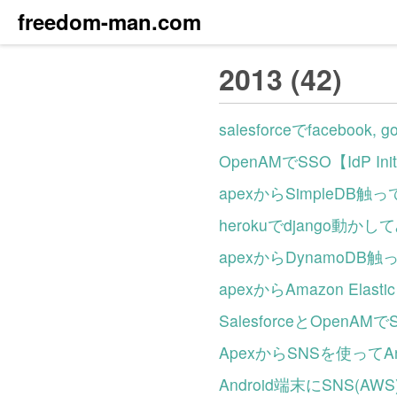
freedom-man.com
2013 (42)
salesforceでfacebo
OpenAMでSSO【IdP Init
apexからSimpleDB触
herokuでdjango動か
apexからDynamoDB
apexからAmazon Elast
SalesforceとOpenA
ApexからSNSを使ってAndro
Android端末にSNS(AWS) +