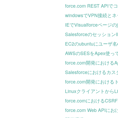
force.com REST
windowsでVPN接
IEでVisualforceペー
Salesforceのセッシ
EC2のubuntuにユーザ
AWSのSESをApex使
force.com開発におけるA
Salesforceにおける
force.com開発に
LinuxクライアントからLi
force.comにおけるCS
force.com Web A