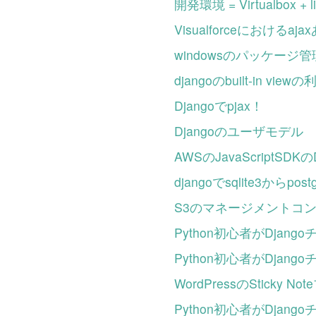
開発環境 = Virtualbox + 
Visualforceにおけるaj
windowsのパッケージ管
djangoのbuilt-in viewの
Djangoでpjax！
Djangoのユーザモデル
AWSのJavaScriptSD
djangoでsqlite3からp
S3のマネージメントコ
Python初心者がDjang
Python初心者がDjang
WordPressのStic
Python初心者がDjang