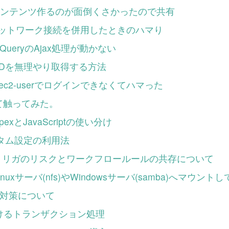
 APIでコンテンツ作るのが面倒くさかったので共有
続とネットワーク接続を併用したときのハマり
ジのjQueryのAjax処理が動かない
ョンIDを無理やり取得する方法
名ec2-userでログインできなくてハマった
って触ってみた。
pexとJavaScriptの使い分け
カスタム設定の利用法
おけるトリガのリスクとワークフロールールの共存について
nuxサーバ(nfs)やWindowsサーバ(samba)へマウント
RF対策について
PIにおけるトランザクション処理