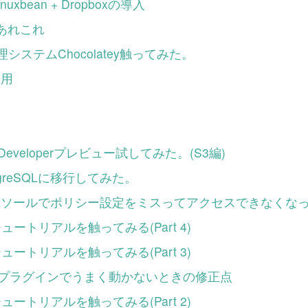
linuxbean + Dropboxの導入
axあれこれ
理システムChocolatey触ってみた。
利用
KのDeveloperプレビュー試してみた。(S3編)
ostgreSQLに移行してみた。
ンソールでポリシー設定をミスってアクセスできなくな
oチュートリアルを触ってみる(Part 4)
oチュートリアルを触ってみる(Part 3)
ky Noteプラグインでうまく動かないときの修正点
oチュートリアルを触ってみる(Part 2)