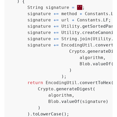
)
{
String
signature
=
''
;
signature
+=
method
+
Constants
.
LF
signature
+=
url
+
Constants
.
LF
;
signature
+=
Utility
.
getSortedPara
signature
+=
Utility
.
createCanonic
signature
+=
String
.
join
(
Utility
.
g
signature
+=
EncodingUtil
.
convertT
Crypto
.
generateDig
algorithm
,
Blob
.
valueOf
(
p
)
);
return
EncodingUtil
.
convertToHex
(
Crypto
.
generateDigest
(
algorithm
,
Blob
.
valueOf
(
signature
)
)
).
toLowerCase
();