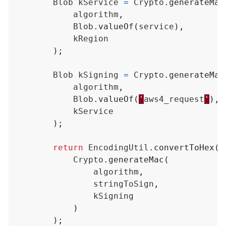
Blob
kService
=
Crypto
.
generateMac
algorithm
,
Blob
.
valueOf
(
service
),
kRegion
);
Blob
kSigning
=
Crypto
.
generateMac
algorithm
,
Blob
.
valueOf
(
'
aws4_request
'
),
kService
);
return
EncodingUtil
.
convertToHex
(
Crypto
.
generateMac
(
algorithm
,
stringToSign
,
kSigning
)
);