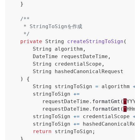
}
     */
private
String
createStringToSign
(
String
algorithm
,
DateTime
requestDateTime
,
String
credentialScope
,
String
hashedCanonicalRequest
)
{
String
stringToSign
=
algorithm
+
stringToSign
+=
requestDateTime
.
formatGmt
(
'
YYYY
requestDateTime
.
formatGmt
(
'
HHmm
stringToSign
+=
credentialScope
+
stringToSign
+=
hashedCanonicalReq
return
stringToSign
;
}