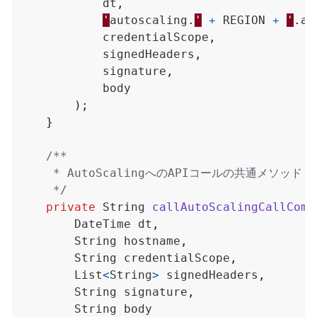
dt
,
'
autoscaling
.
'
+
REGION
+
'
.
am
credentialScope
,
signedHeaders
,
signature
,
body
);
}
     */
private
String
callAutoScalingCallComm
DateTime
dt
,
String
hostname
,
String
credentialScope
,
List
<
String
>
signedHeaders
,
String
signature
,
String
body