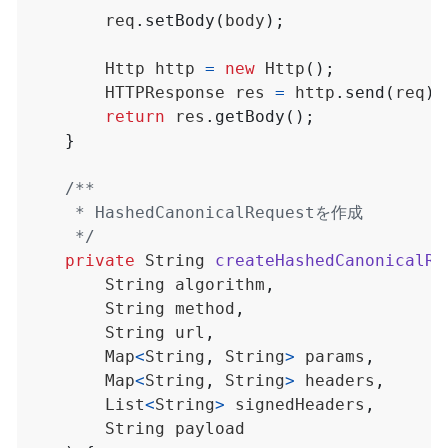
req
.
setBody
(
body
);
Http
http
=
new
Http
();
HTTPResponse
res
=
http
.
send
(
req
);
return
res
.
getBody
();
}
     */
private
String
createHashedCanonicalRe
String
algorithm
,
String
method
,
String
url
,
Map
<
String
,
String
>
params
,
Map
<
String
,
String
>
headers
,
List
<
String
>
signedHeaders
,
String
payload