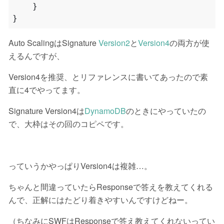
}
}
Auto ScalingはSignature
Version2
と
Version4
の両方が使
えるんですが、
Version4を推奨、とリファレンスに書いてあったので素
直に4でやってます。
Signature Version4は
DynamoDB
のときにやっていたの
で、大枠はその回のコピペです。
っていうかやっぱりVersion4は複雑…。
ちゃんと間違っていたらResponseで答えを教えてくれる
んで、正解にはたどり着きやすいんですけどねー。
（ちなみにSWFはResponseで答え教えてくれないってい