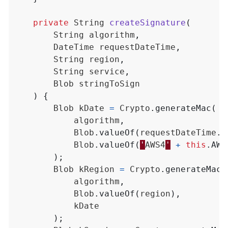
private
String
createSignature
(
String
algorithm
,
DateTime
requestDateTime
,
String
region
,
String
service
,
Blob
stringToSign
)
{
Blob
kDate
=
Crypto
.
generateMac
(
algorithm
,
Blob
.
valueOf
(
requestDateTime
.
f
Blob
.
valueOf
(
'
AWS4
'
+
this
.
AWS
);
Blob
kRegion
=
Crypto
.
generateMac
(
algorithm
,
Blob
.
valueOf
(
region
),
kDate
);