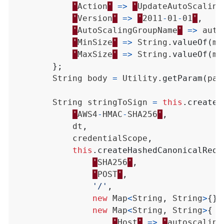
'
Action
'
=>
'
UpdateAutoScaling
'
Version
'
=>
'
2011
-
01
-
01
'
,
'
AutoScalingGroupName
'
=>
auto
'
MinSize
'
=>
String
.
valueOf
(
mi
'
MaxSize
'
=>
String
.
valueOf
(
ma
};
String
body
=
Utility
.
getParam
(
par
String
stringToSign
=
this
.
createS
'
AWS4
-
HMAC
-
SHA256
'
,
dt
,
credentialScope
,
this
.
createHashedCanonicalRequ
'
SHA256
'
,
'
POST
'
,
'/'
,
new
Map
<
String
,
String
>
{},
new
Map
<
String
,
String
>
{
'
Host
'
=>
'
autoscaling