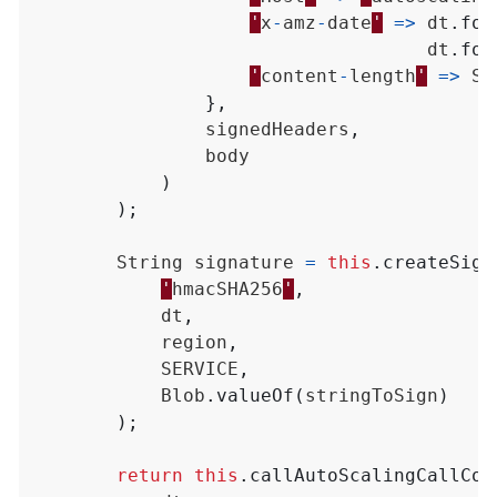
'
x
-
amz
-
date
'
=>
dt
.
for
dt
.
for
'
content
-
length
'
=>
St
},
signedHeaders
,
body
)
);
String
signature
=
this
.
createSign
'
hmacSHA256
'
,
dt
,
region
,
SERVICE
,
Blob
.
valueOf
(
stringToSign
)
);
return
this
.
callAutoScalingCallCom