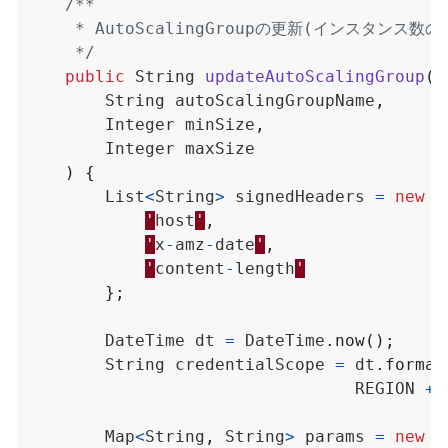
     */
public
String
updateAutoScalingGroup
(
String
autoScalingGroupName
,
Integer
minSize
,
Integer
maxSize
)
{
List
<
String
>
signedHeaders
=
new
L
'
host
'
,
'
x
-
amz
-
date
'
,
'
content
-
length
'
};
DateTime
dt
=
DateTime
.
now
();
String
credentialScope
=
dt
.
format
REGION
+
Map
<
String
,
String
>
params
=
new
M