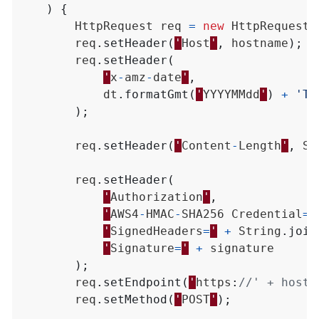
)
{
HttpRequest
req
=
new
HttpRequest
(
req
.
setHeader
(
'
Host
'
,
hostname
);
req
.
setHeader
(
'
x
-
amz
-
date
'
,
dt
.
formatGmt
(
'
YYYYMMdd
'
)
+
'T'
);
req
.
setHeader
(
'
Content
-
Length
'
,
St
req
.
setHeader
(
'
Authorization
'
,
'
AWS4
-
HMAC
-
SHA256
Credential
=
'
'
SignedHeaders
=
'
+
String
.
join
'
Signature
=
'
+
signature
);
req
.
setEndpoint
(
'
https
:
//' + hostn
req
.
setMethod
(
'
POST
'
);