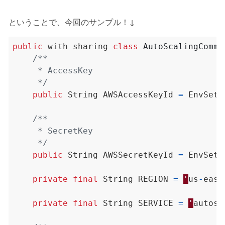
ということで、今回のサンプル！↓
public
with
sharing
class
AutoScalingCommo
     */
public
String
AWSAccessKeyId
=
EnvSett
     */
public
String
AWSSecretKeyId
=
EnvSett
private
final
String
REGION
=
'
us
-
east
private
final
String
SERVICE
=
'
autosc