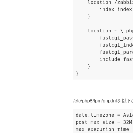
/etc/php5/fpm/php.in