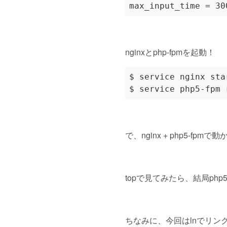
nginxとphp-fpmを起動！
で、nginx + php5-f
topで見てみたら、結局ph
ちなみに、今回はlnでリンク