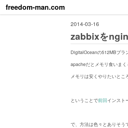
freedom-man.com
2014-03-16
zabbixをn
DigitalOceanの51
apacheだとメモリ食いま
メモリは安くやりたいとこ
ということで
前回
インストー
で、方法は色々とありそう