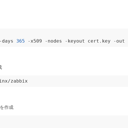
-days 
365
成
confを作成