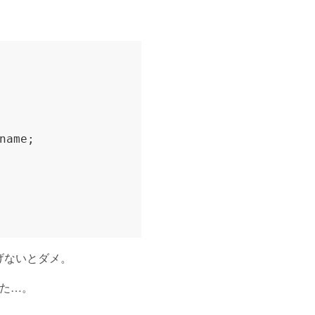
てあげないとダメ。
した…。