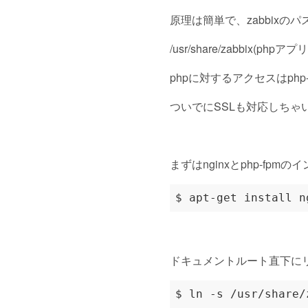
原理は簡単で、zabbixの
/usr/share/zabbi
phpに対するアクセスはphp
ついでにSSLも対応しちゃ
まずはnginxとphp-fpm
ドキュメントルート直下に