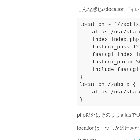
こんな感じのlocationディレクテ
php以外はそのままaliasで
locationは一つしか