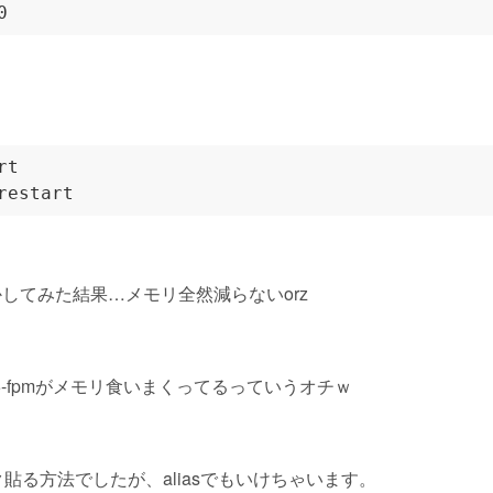
pmで動かしてみた結果…メモリ全然減らないorz
p5-fpmがメモリ食いまくってるっていうオチｗ
貼る方法でしたが、aliasでもいけちゃいます。