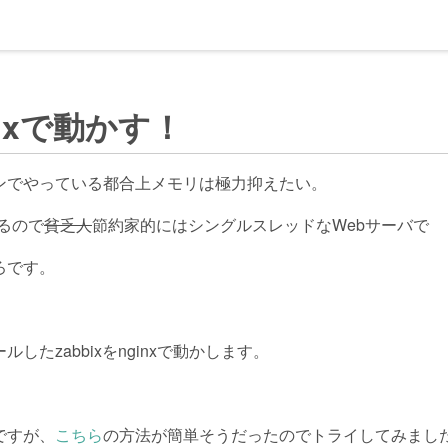
ginxで動かす！
2MBプランでやっている都合上メモリは極力抑えたい。
くるので
貧乏人
節約家的にはシングルスレッドなWebサーバで
ろです。
ルしたzabbixをnginxで動かします。
ですが、
こちら
の方法が簡単そうだったのでトライしてみまし