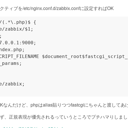
ィブを/etc/nginx.conf.d/zabbix.confに設定すればOK
OKなんだけど、phpはalias貼りつつfastcgiにちゃんと渡し
適用されず、正規表現が優先されるっていうところでプチハマりしま