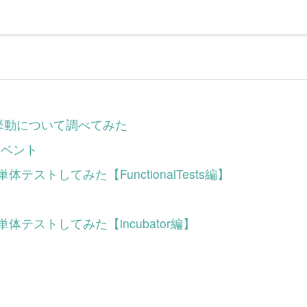
スの挙動について調べてみた
のイベント
onの単体テストしてみた【FunctionalTests編】
conの単体テストしてみた【incubator編】