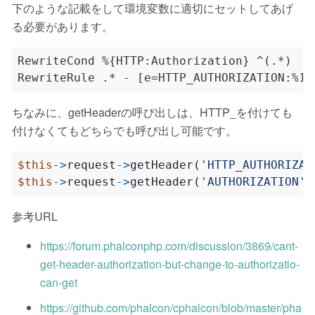
下のような記載をして環境変数に適切にセットしてあげ
る必要があります。
ちなみに、getHeaderの呼び出しは、HTTP_を付けても
付けなくてもどちらでも呼び出し可能です。
$this
->
request
->
getHeader
(
'HTTP_AUTHORIZAT
$this
->
request
->
getHeader
(
'AUTHORIZATION'
)
参考URL
https://forum.phalconphp.com/discussion/3869/cant-
get-header-authorization-but-change-to-authorizatio-
can-get
https://github.com/phalcon/cphalcon/blob/master/pha