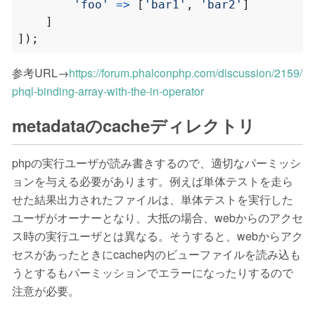
'foo'
=>
[
'bar1'
,
'bar2'
]
]
]);
参考URL→
https://forum.phalconphp.com/discussion/2159/
phql-binding-array-with-the-in-operator
metadataのcacheディレクトリ
phpの実行ユーザが読み書きするので、適切なパーミッシ
ョンを与える必要があります。例えば単体テストを走ら
せた結果出力されたファイルは、単体テストを実行した
ユーザがオーナーとなり、大抵の場合、webからのアクセ
ス時の実行ユーザとは異なる。そうすると、webからアク
セスがあったときにcache内のビューファイルを読み込も
うとするもパーミッションでエラーになったりするので
注意が必要。