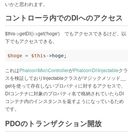
いかと思われます。
コントローラ内でのDIへのアクセス
$this->getDI()->get('hoge') でもアクセスできるけど、以
下でもアクセスできる。
$hoge
=
$this
->
hoge
;
これは
Phalcon\Mvc\Controller
が
Phalcon\Di\Injectable
クラ
スを検証しておりInjectableクラスがマジックメソッド__
getを使って存在しないプロパティに対するアクセスで、
DIコンテナに対象のプロパティ名で格納されていたらDI
コンテナ内のインスタンスを返すようになっているため
です。
PDOのトランザクション開放