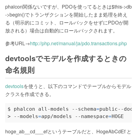
phalcon関係ないですが、PDOを使ってるときは$this->db
->begin()でトランザクションを開始したまま処理を終え
る（明示的にコミット、ロールバックをせずにPDOが開
放される）場合は自動的にロールバックされます。
参考URL→
http://php.net/manual/ja/pdo.transactions.php
devtoolsでモデルを作成するときの
命名規則
devtools
を使うと、以下のコマンドでテーブルからモデル
クラスを作成できる。
$ phalcon all-models --schema
=
public--doc 
> --models
=
app/models --namespace
=
hoge_ab__cd___efというテーブルだと、HogeAbCdEf と