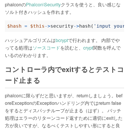
phalconの
Phalcon\Security
クラスを使うと、良い感じな
ソルト付きハッシュを作れます。
$hash
=
$this
->
security
->
hash
(
'input your 
ハッシュアルゴリズムは
bcrypt
で行われます。 内部でや
ってる処理は
ソースコード
を読むと、
crypt
関数を呼んで
いるのがわかります。
コントローラ内でexitするとテストコ
ード止まる
phalconに限らずだと思いますが、returnしましょう。bef
oreExceptionのExceptionハンドリング内ではreturn false
をするとディスパッチループが止まる（はず）。 バッチ
処理はエラーのリターンコード返すために適切にexitした
方が良いですが、なるべくテストしやすい形にすると良