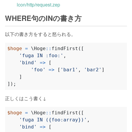
lcon/http/request.zep
WHERE句のINの書き方
以下の書き方をすると怒られる。
$hoge
=
\Hoge
::
findFirst
([
'fuga IN :foo:'
,
'bind'
=>
[
'foo'
=>
[
'bar1'
,
'bar2'
]
]
]);
正しくはこう書く↓
$hoge
=
\Hoge
::
findFirst
([
'fuga IN ({foo:array})'
,
'bind'
=>
[