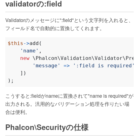
validatorの:field
Validatorのメッセージに":field"という文字列を入れると、
フィールド名で自動的に置換してくれます。
$this
->
add
(
'name'
,
new
\Phalcon\Validation\Validator\Pres
'message'
=>
':field is required'
])
);
こうすると:fieldがnameに置換されて"name is required"が
出力される。汎用的なバリデーション処理を作りたい場
合は便利。
Phalcon\Securityの仕様