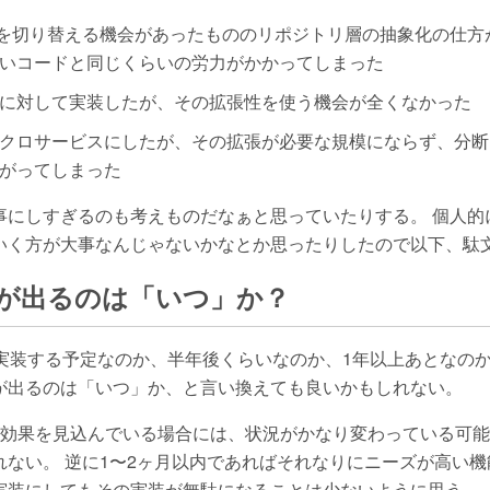
を切り替える機会があったもののリポジトリ層の抽象化の仕方
いコードと同じくらいの労力がかかってしまった
に対して実装したが、その拡張性を使う機会が全くなかった
クロサービスにしたが、その拡張が必要な規模にならず、分断
がってしまった
事にしすぎるのも考えものだなぁと思っていたりする。 個人的
いく方が大事なんじゃないかなとか思ったりしたので以下、駄
が出るのは「いつ」か？
能実装する予定なのか、半年後くらいなのか、1年以上あとなの
が出るのは「いつ」か、と言い換えても良いかもしれない。
の効果を見込んでいる場合には、状況がかなり変わっている可
れない。 逆に1〜2ヶ月以内であればそれなりにニーズが高い
実装にしてもその実装が無駄になることは少ないように思う。