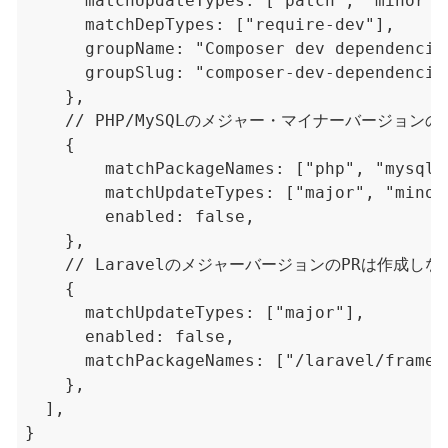
      matchUpdateTypes: ["patch", "minor", 
      matchDepTypes: ["require-dev"],

      groupName: "Composer dev dependencies
      groupSlug: "composer-dev-dependencies
    },

    // PHP/MySQLのメジャー・マイナーバージョンの
    {

        matchPackageNames: ["php", "mysql"]
        matchUpdateTypes: ["major", "minor"
        enabled: false,

    },

    // LaravelのメジャーバージョンのPRは作成しない
    {

      matchUpdateTypes: ["major"],

      enabled: false,

      matchPackageNames: ["/laravel/framewo
    },

  ],
