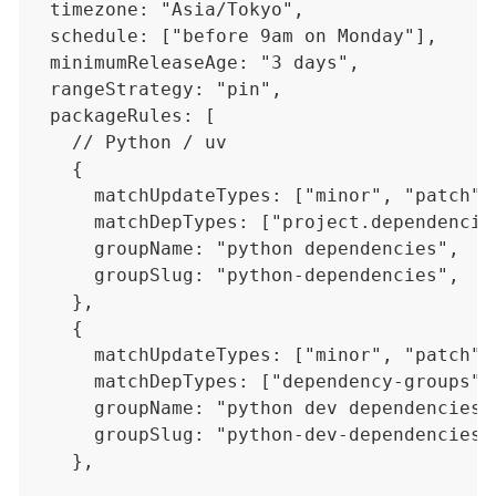
  timezone: "Asia/Tokyo",

  schedule: ["before 9am on Monday"],

  minimumReleaseAge: "3 days",

  rangeStrategy: "pin",

  packageRules: [

    // Python / uv

    {

      matchUpdateTypes: ["minor", "patch"],
      matchDepTypes: ["project.dependencies
      groupName: "python dependencies",

      groupSlug: "python-dependencies",

    },

    {

      matchUpdateTypes: ["minor", "patch"],
      matchDepTypes: ["dependency-groups"],
      groupName: "python dev dependencies",
      groupSlug: "python-dev-dependencies",
    },
