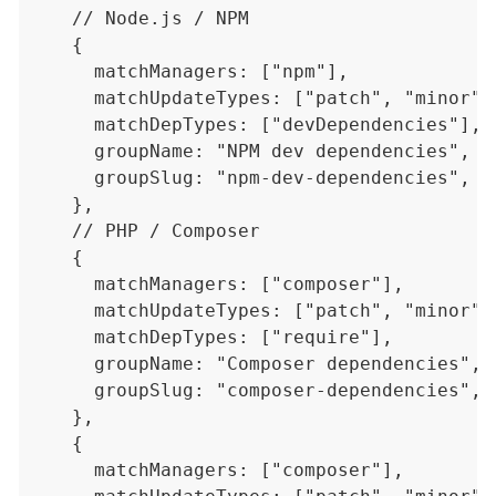
    // Node.js / NPM

    {

      matchManagers: ["npm"],

      matchUpdateTypes: ["patch", "minor"],
      matchDepTypes: ["devDependencies"],

      groupName: "NPM dev dependencies",

      groupSlug: "npm-dev-dependencies",

    },

    // PHP / Composer

    {

      matchManagers: ["composer"],

      matchUpdateTypes: ["patch", "minor"],
      matchDepTypes: ["require"],

      groupName: "Composer dependencies",

      groupSlug: "composer-dependencies",

    },

    {

      matchManagers: ["composer"],
