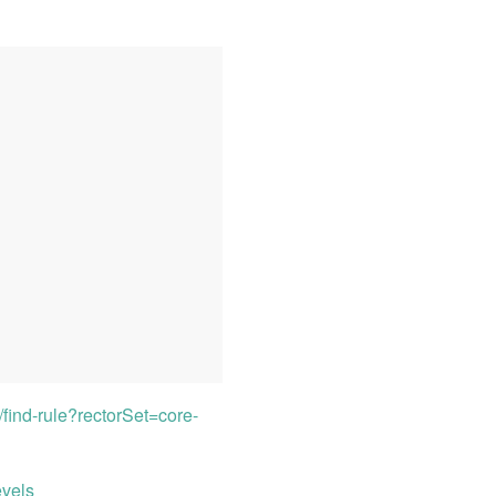
m/find-rule?rectorSet=core-
evels