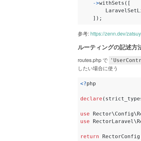
->
withSets
([
LaravelSetL
]);
参考:
https://zenn.dev/zatsuy
ルーティングの記述方
routes.php で
'UserCont
したい場合に使う
<?
php
declare
(
strict_type
use
Rector\Config\R
use
RectorLaravel\R
return
RectorConfig