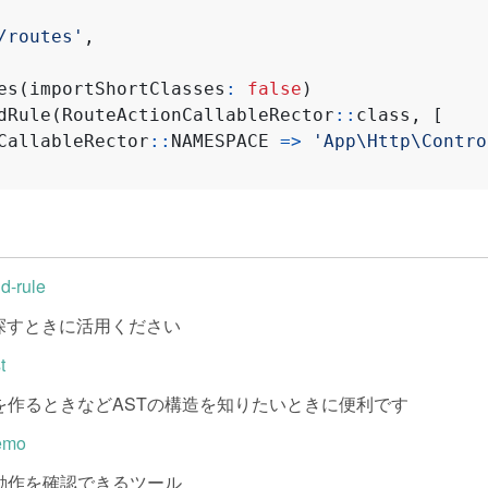
/routes'
,
es
(
importShortClasses
:
false
)
dRule
(
RouteActionCallableRector
::
class
,
[
CallableRector
::
NAMESPACE
=>
'App\Http\Contro
nd-rule
ルを探すときに活用ください
t
を作るときなどASTの構造を知りたいときに便利です
demo
rの動作を確認できるツール