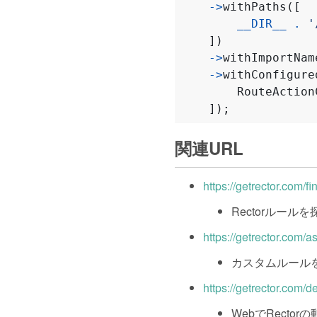
->
withPaths
([
__DIR__
.
'
])
->
withImportNam
->
withConfigure
RouteAction
]);
関連URL
https://getrector.com/fi
Rectorルー
https://getrector.com/as
カスタムルール
https://getrector.com/
WebでRecto