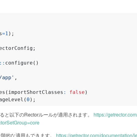
s
=
1
);
ectorConfig
;
::
configure
()
/app'
,
es
(
importShortClasses
:
false
)
ageLevel
(
0
);
有効にすると以下のRectorルールが適用されます。
https://getrector.co
ctorSetGroup=core
evelで段階的な適用もできます。
https://getrector.com/documentation/l