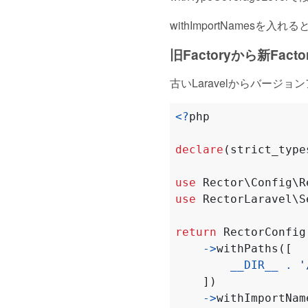
withImportNamesを
旧Factoryから新Fac
古いLaravelからバージ
<?
php
declare
(
strict_type
use
Rector\Config\R
use
RectorLaravel\S
return
RectorConfig
->
withPaths
([
__DIR__
.
'
])
->
withImportNam