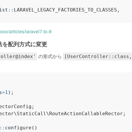
ist
::
LARAVEL_LEGACY_FACTORIES_TO_CLASSES
,
ooo/articles/laravel7-to-8
法を配列方式に変更
の形式から
roller@index'
[UserController::class,
s
=
1
);
ectorConfig
;
ector\StaticCall\RouteActionCallableRector
;
::
configure
()