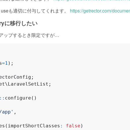
入れるとuseも適切に付与してくれます。
https://getrector.com/docume
toryに移行したい
ョンアップするとき限定ですが…
s
=
1
);
ectorConfig
;
et\LaravelSetList
;
::
configure
()
/app'
,
es
(
importShortClasses
:
false
)