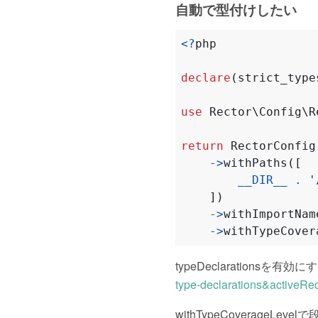
自動で型付けしたい
<?
php
declare
(
strict_type
use
Rector\Config\R
return
RectorConfig
->
withPaths
([
__DIR__
.
'
])
->
withImportNam
->
withTypeCover
typeDeclarationsを
type-declarations&activeRe
withTypeCoverageL