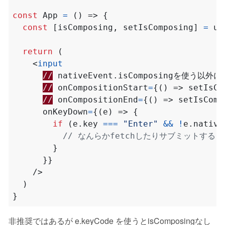
const
App
=
()
=>
{
const
[
isComposing
,
setIsComposing
]
=
us
return
(
<
input
//
nativeEvent.isComposingを使う以外にも
//
onCompositionStart
=
{()
=>
setIsCo
//
onCompositionEnd
=
{()
=>
setIsComp
onKeyDown
=
{(
e
)
=>
{
if
(
e
.
key
===
"Enter"
&&
!
e
.
native
}
}}
/>
)
}
非推奨ではあるが e.keyCode を使うとisComposingなし