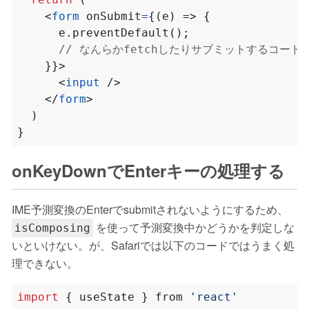
<
form
onSubmit
=
{(
e
)
=>
{
e
.
preventDefault
();
}}>
<
input
/>
</
form
>
)
}
onKeyDownでEnterキーの処理する
IME予測変換のEnterでsubmitされないようにするため、
を使って予測変換中かどうかを判定しな
isComposing
いといけない。が、Safariでは以下のコードではうまく処
理できない。
import
{
useState
}
from
'react'