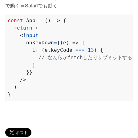
で動く＝Safariでも動く
const
App
=
()
=>
{
return
(
<
input
onKeyDown
=
{(
e
)
=>
{
if
(
e
.
keyCode
===
13
)
{
}
}}
/>
)
}