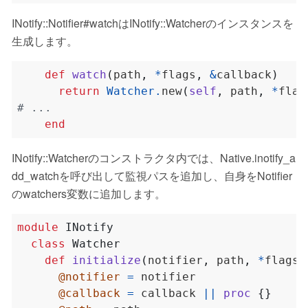
INotify::Notifier#watchはINotify::Watcherのインスタンスを
生成します。
def
watch
(
path
,
*
flags
,
&
callback
)
return
Watcher
.
new
(
self
,
 path
,
*
flag
# ...
end
INotify::Watcherのコンストラクタ内では、Native.inotify_a
dd_watchを呼び出して監視パスを追加し、自身をNotifier
のwatchers変数に追加します。
module
INotify
class
Watcher
def
initialize
(
notifier
,
 path
,
*
flags
,
@notifier
=
@callback
=
 callback 
||
proc
{}