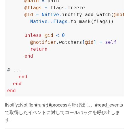
@path
=
@flags
=
 flags
.
@id
=
Native
.
inotify_add_watch
(
@noti
Native
::
Flags
.
to_mask
(
flags
))
unless
@id
<
0
@notifier
.
watchers
[
@id
]
=
self
return
end
# ...
end
end
end
INotify::Notifier#runは#processを呼び出し、#read_events
で取得したイベントに対してコールバックを呼び出しま
す。