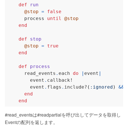
def
run
@stop
=
false
      process 
until
@stop
end
def
stop
@stop
=
true
end
def
process
      read_events
.
each 
do
|
event
|
        event
.
        event
.
flags
.
include?
(
:ignored
)
&&
 
end
end
#read_eventsは#readpartialを呼び出してデータを取得し
Eventの配列を返します。