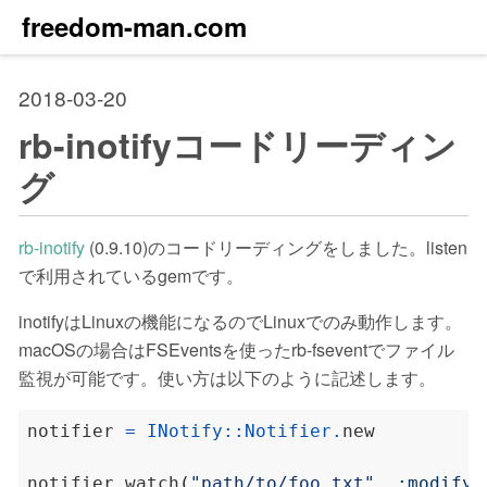
freedom-man.com
2018-03-20
rb-inotifyコードリーディン
グ
rb-inotify
(0.9.10)のコードリーディングをしました。listen
で利用されているgemです。
inotifyはLinuxの機能になるのでLinuxでのみ動作します。
macOSの場合はFSEventsを使ったrb-fseventでファイル
監視が可能です。使い方は以下のように記述します。
notifier 
=
INotify
::
Notifier
.
notifier
.
watch
(
"path/to/foo.txt"
,
:modify
)