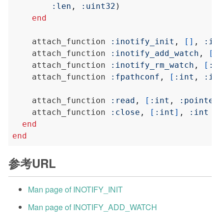
:len
,
:uint32
)
end
    attach_function 
:inotify_init
,
[]
,
:in
    attach_function 
:inotify_add_watch
,
[
:
    attach_function 
:inotify_rm_watch
,
[
:i
    attach_function 
:fpathconf
,
[
:int
,
:in
    attach_function 
:read
,
[
:int
,
:pointer
    attach_function 
:close
,
[
:int
]
,
:int
end
end
参考URL
Man page of INOTIFY_INIT
Man page of INOTIFY_ADD_WATCH