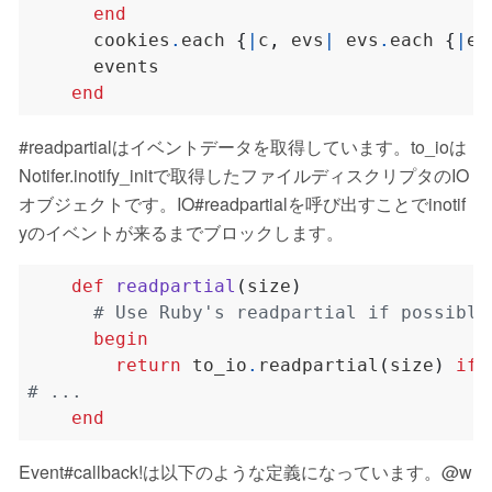
end
      cookies
.
each 
{
|
c
,
 evs
|
 evs
.
each 
{
|
ev
end
#readpartialはイベントデータを取得しています。to_ioは
Notifer.inotify_initで取得したファイルディスクリプタのIO
オブジェクトです。IO#readpartialを呼び出すことでinotif
yのイベントが来るまでブロックします。
def
readpartial
(
size
)
# Use Ruby's readpartial if possible
begin
return
 to_io
.
readpartial
(
size
)
if
# ...
end
Event#callback!は以下のような定義になっています。@w