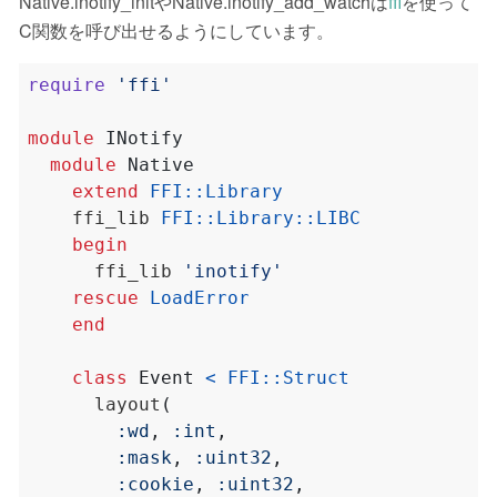
Native.inotify_initやNative.inotify_add_watchは
ffi
を使って
C関数を呼び出せるようにしています。
require
'ffi'
module
INotify
module
Native
extend
FFI
::
Library
    ffi_lib 
FFI
::
Library
::
LIBC
begin
      ffi_lib 
'inotify'
rescue
LoadError
end
class
Event
<
FFI
::
Struct
      layout
(
:wd
,
:int
,
:mask
,
:uint32
,
:cookie
,
:uint32
,