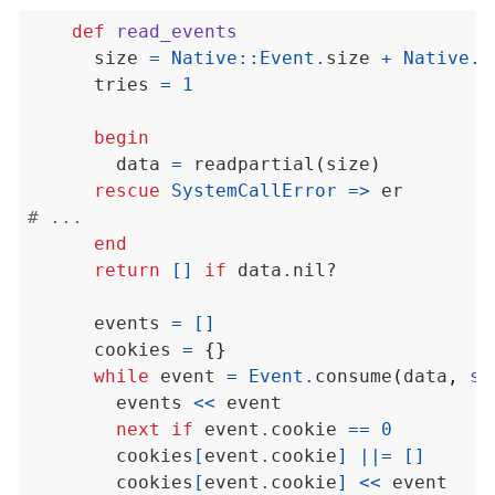
def
read_events
      size 
=
Native
::
Event
.
size 
+
Native
.
f
      tries 
=
1
begin
        data 
=
 readpartial
(
size
)
rescue
SystemCallError
=>
# ...
end
return
[]
if
 data
.
      events 
=
[]
      cookies 
=
{}
while
 event 
=
Event
.
consume
(
data
,
se
        events 
<<
next
if
 event
.
cookie 
==
0
        cookies
[
event
.
cookie
]
||=
[]
        cookies
[
event
.
cookie
]
<<