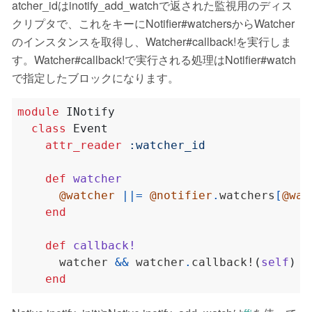
atcher_idはinotify_add_watchで返された監視用のディス
クリプタで、これをキーにNotifier#watchersからWatcher
のインスタンスを取得し、Watcher#callback!を実行しま
す。Watcher#callback!で実行される処理はNotifier#watch
で指定したブロックになります。
module
INotify
class
Event
attr_reader
:watcher_id
def
watcher
@watcher
||=
@notifier
.
watchers
[
@wat
end
def
callback!
      watcher 
&&
 watcher
.
callback!
(
self
)
end