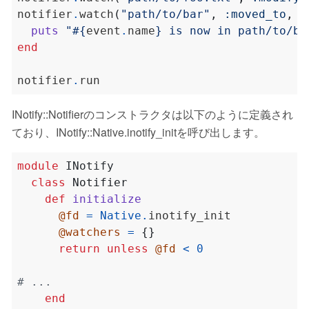
notifier
.
watch
(
"path/to/bar"
,
:moved_to
,
:
puts
"
#{
event
.
name
}
 is now in path/to/ba
end
notifier
.
INotify::Notifierのコンストラクタは以下のように定義され
ており、INotify::Native.inotify_initを呼び出します。
module
INotify
class
Notifier
def
initialize
@fd
=
Native
.
@watchers
=
{}
return
unless
@fd
<
0
# ...
end