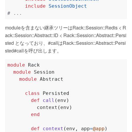
include
SessionObject
# ...
moduleを含まない継承ツリーはRack::Session::Redis < R
ack::Session::Abstract::ID < Rack::Session::Abstract::Persi
sted となっており、#callはRack::Session::Abstract::Persi
sted#callを呼び出します。
module
Rack
module
Session
module
Abstract
class
Persisted
def
call
(
env
)
          context
(
env
)
end
def
context
(
env
,
 app
=
@app
)