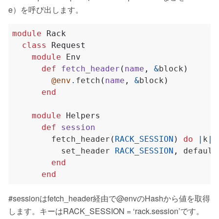
e）を呼び出します。
module
Rack
class
Request
module
Env
def
fetch_header
(
name
,
&
block
)
@env
.
fetch
(
name
,
&
block
)
end
module
Helpers
def
session
        fetch_header
(
RACK_SESSION
)
do
|
k
|
          set_header 
RACK_SESSION
,
end
end
#sessionはfetch_header経由で@envのHashから値を取得
します。キーはRACK_SESSION = ‘rack.session’です。