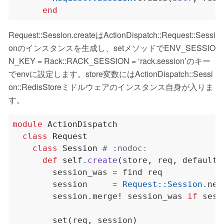
end
Request::Session.createはActionDispatch::Request::Sessi
onのインスタンスを生成し、setメソッドでENV_SESSIO
N_KEY = Rack::RACK_SESSION = ‘rack.session’のキー
でenvに設定します。store変数にはActionDispatch::Sessi
on::RedisStoreミドルウェアのインスタンス自身が入りま
す。
module
ActionDispatch
class
Request
class
Session
# :nodoc:
def
self
.
create
(
store
,
 req
,
 default_
        session_was 
=
        session     
=
Request
::
Session
.
new
        session
.
merge! session_was 
if
        set
(
req
,
 session
)