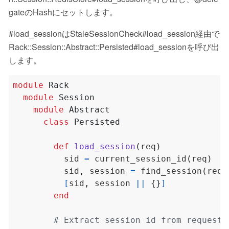
gateのHashにセットします。
#load_sessionはStaleSessionCheck#load_session経由で
Rack::Session::Abstract::Persisted#load_sessionを呼び出
します。
module
Rack
module
Session
module
Abstract
class
Persisted
def
load_session
(
req
)
          sid 
=
 current_session_id
(
req
)
          sid
,
 session 
=
 find_session
(
req
,
[
sid
,
 session 
||
{}
]
end
# Extract session id from request 