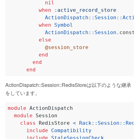
nil
when
:active_record_store
ActionDispatch
::
Session
::
Activ
when
Symbol
ActionDispatch
::
Session
.
const_
else
@session_store
end
end
end
ActionDispatch::Session::RedisStoreは以下のような継承
をしています。
module
ActionDispatch
module
Session
class
RedisStore
<
Rack
::
Session
::
Redi
include
Compatibility
include
StaleSessionCheck