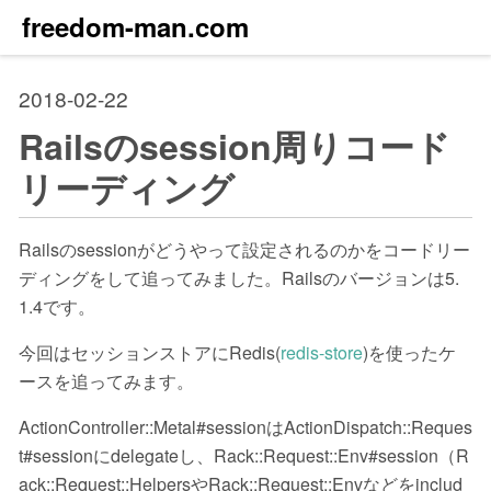
freedom-man.com
2018-02-22
Railsのsession周りコード
リーディング
Railsのsessionがどうやって設定されるのかをコードリー
ディングをして追ってみました。Railsのバージョンは5.
1.4です。
今回はセッションストアにRedis(
redis-store
)を使ったケ
ースを追ってみます。
ActionController::Metal#sessionはActionDispatch::Reques
t#sessionにdelegateし、Rack::Request::Env#session（R
ack::Request::HelpersやRack::Request::Envなどをinclud