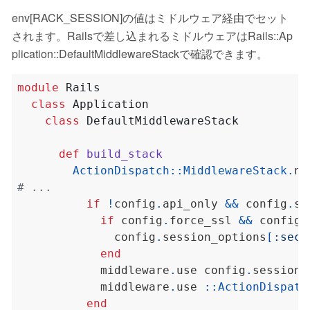
env[RACK_SESSION]の値はミドルウェア経由でセット
されます。Railsで差し込まれるミドルウェアはRails::Ap
plication::DefaultMiddlewareStackで確認できます。
module
Rails
class
Application
class
DefaultMiddlewareStack
def
build_stack
ActionDispatch
::
MiddlewareStack
.
ne
# ...
if
!
config
.
api_only 
&&
 config
.
if
 config
.
force_ssl 
&&
 config
.
              config
.
session_options
[
:secu
end
            middleware
.
use config
.
session_
            middleware
.
use 
::
ActionDispatc
end