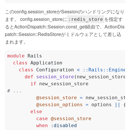
このconfig.session_storeがSessionのハンドリングになり
ます。 config.session_storeに
を指定す
:redis_store
るとActionDispatch::Session.const_get経由で、ActionDis
patch::Session::RedisStoreがミドルウェアとして差し込
まれます。
module
Rails
class
Application
class
Configuration
<
::
Rails
::
Engine
:
def
session_store
(
new_session_store 
if
# ...
@session_store
=
@session_options
=
 options 
||
{}
else
case
@session_store
when
:disabled