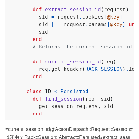
def
extract_session_id
(
request
)
          sid 
=
 request
.
cookies
[
@key
]
          sid 
||=
 request
.
params
[
@key
]
unl
end
# Returns the current session id f
def
current_session_id
(
req
)
          req
.
get_header
(
RACK_SESSION
)
.
end
class
ID
<
Persisted
def
find_session
(
req
,
 sid
)
          get_session req
.
env
,
end
#current_session_idはActionDispatch::Request::Session#
id経由でRack::Session::Abstract::Persisted#extract_sessi