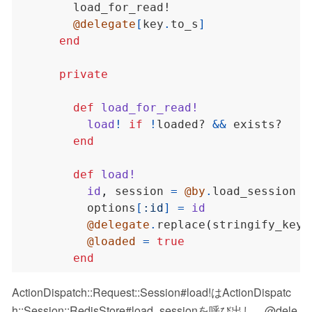
@delegate
[
key
.
to_s
]
end
private
def
load_for_read!
load
!
if
!
loaded? 
&&
end
def
load!
id
,
 session 
=
@by
.
load_session 
@
          options
[
:id
]
=
id
@delegate
.
replace
(
stringify_keys
@loaded
=
true
end
ActionDispatch::Request::Session#load!はActionDispatc
h::Session::RedisStore#load_sessionを呼び出し、@dele