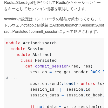
Redis::Store#getを呼び出してRedisからセッションキー
をキーとしてセッション情報を取得しています。
sessionの設定はコントローラの処理が終わってから、ミ
ドルウェアのapp.call以後にActionDispatch::Session::Abst
ract::Persisted#commit_sessionによって処理されます。
module
Actiondispatch
module
Session
module
Abstract
class
Persisted
def
commit_session
(
req
,
 res
)
          session 
=
 req
.
get_header 
RACK_SE
# ...
          session
.
send
(
:load!
)
unless
 load
          session_id 
||=
 session
.
          session_data 
=
 session
.
to_hash
.
d
if
not
 data 
=
 write_session
(
req
,