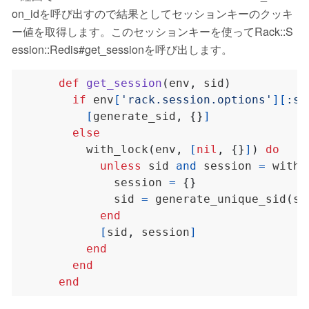
on_idを呼び出すので結果としてセッションキーのクッキ
ー値を取得します。このセッションキーを使ってRack::S
ession::Redis#get_sessionを呼び出します。
def
get_session
(
env
,
 sid
)
if
 env
[
'rack.session.options'
][
:sk
[
generate_sid
,
{}
]
else
          with_lock
(
env
,
[
nil
,
{}
]
)
do
unless
 sid 
and
 session 
=
 with 
              session 
=
{}
              sid 
=
 generate_unique_sid
(
se
end
[
sid
,
 session
]
end
end
end