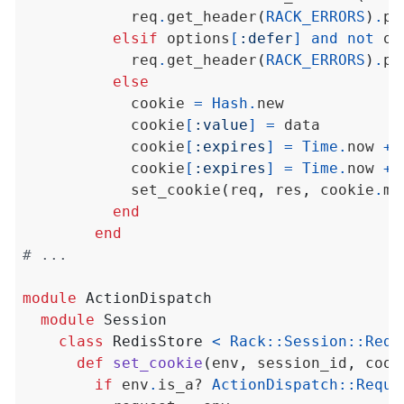
            req
.
get_header
(
RACK_ERRORS
)
.
pu
elsif
 options
[
:defer
]
and
not
 op
            req
.
get_header
(
RACK_ERRORS
)
.
pu
else
            cookie 
=
Hash
.
            cookie
[
:value
]
=
            cookie
[
:expires
]
=
Time
.
now 
+
 
            cookie
[
:expires
]
=
Time
.
now 
+
 
            set_cookie
(
req
,
 res
,
 cookie
.
me
end
end
# ...
module
ActionDispatch
module
Session
class
RedisStore
<
Rack
::
Session
::
Redi
def
set_cookie
(
env
,
 session_id
,
 cook
if
 env
.
is_a? 
ActionDispatch
::
Reque