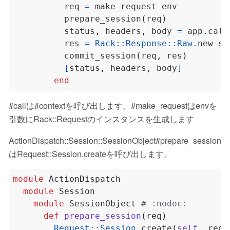
          req 
=
          prepare_session
(
req
)
          status
,
 headers
,
 body 
=
 app
.
call
          res 
=
Rack
::
Response
::
Raw
.
new st
          commit_session
(
req
,
 res
)
[
status
,
 headers
,
 body
]
end
#callは#contextを呼び出します。#make_requestはenvを
引数にRack::Requestのインスタンスを生成します
ActionDispatch::Session::SessionObject#prepare_session
はRequest::Session.createを呼び出します。
module
ActionDispatch
module
Session
module
SessionObject
# :nodoc:
def
prepare_session
(
req
)
Request
::
Session
.
create
(
self
,
 req
,