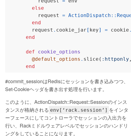
          request 
=
else
          request 
=
ActionDispatch
::
Reques
end
        request
.
cookie_jar
[
key
]
=
 cookie
.
m
end
def
cookie_options
@default_options
.
slice
(
:httponly
,
end
#commit_sessionはRedisにセッションを書き込みつつ、
Set-Cookieヘッダを書き出す処理を行います。
このように、ActionDispatch::Request::Sessionのインス
タンスが格納される
をインタ
env[‘rack.session’]
ーフェースにしてコントローラでセッションの入出力を
行い、Rackミドルウェアレベルでセッションのハンドリ
ングをしていることになります。