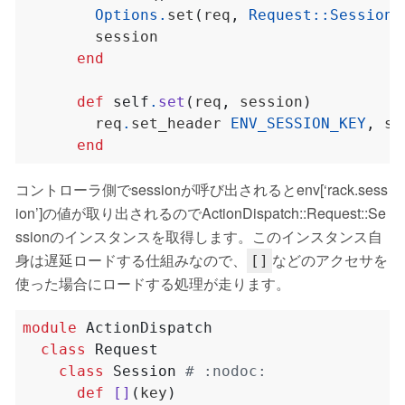
Options
.
set
(
req
,
Request
::
Session
:
end
def
self
.
set
(
req
,
 session
)
        req
.
set_header 
ENV_SESSION_KEY
,
end
コントローラ側でsessionが呼び出されるとenv[‘rack.sess
ion’]の値が取り出されるのでActionDispatch::Request::Se
ssionのインスタンスを取得します。このインスタンス自
身は遅延ロードする仕組みなので、
などのアクセサを
[]
使った場合にロードする処理が走ります。
module
ActionDispatch
class
Request
class
Session
# :nodoc:
def
[]
(
key
)