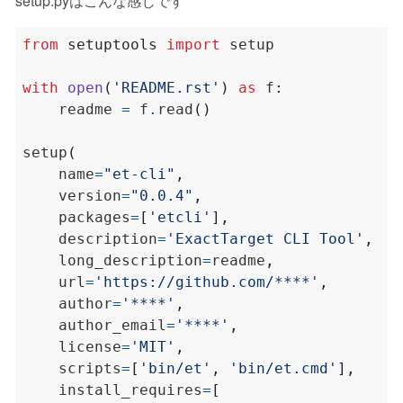
setup.pyはこんな感じです
from
setuptools
import
with
open
(
'README.rst'
)
as
 f
:
    readme 
=
 f
.
read
()
setup
(
    name
=
"et-cli"
,
    version
=
"0.0.4"
,
    packages
=
[
'etcli'
],
    description
=
'ExactTarget CLI Tool'
,
    long_description
=
readme
,
    url
=
'https://github.com/****'
,
    author
=
'****'
,
    author_email
=
'****'
,
    license
=
'MIT'
,
    scripts
=
[
'bin/et'
,
'bin/et.cmd'
],
    install_requires
=
[