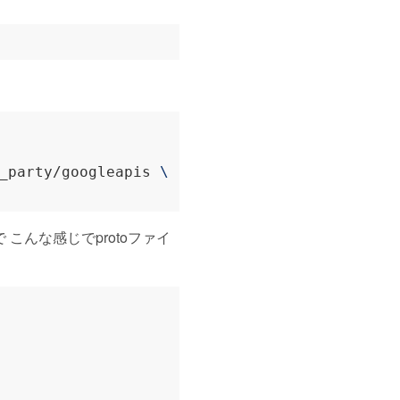
_party/googleapis 
 こんな感じでprotoファイ