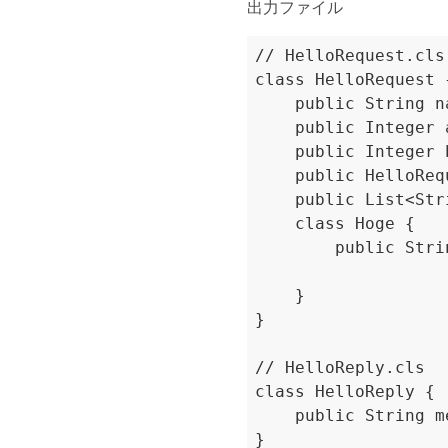
出力ファイル
// HelloRequest.cls

class HelloRequest {
    public String n
    public Integer 
    public Integer 
    public HelloReq
    public List<Str
    class Hoge {

        public Stri
    }

}

// HelloReply.cls

class HelloReply {

    public String m
}
