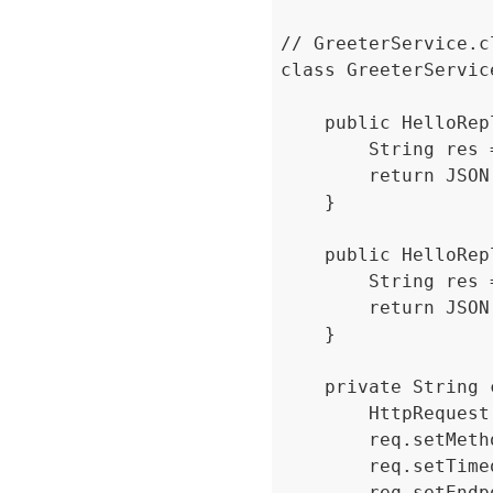
// GreeterService.cl
class GreeterService
    public HelloRep
        String res 
        return JSON
    }

    public HelloRep
        String res 
        return JSON
    }

    private String 
        HttpRequest
        req.setMeth
        req.setTime
        req.setEndp