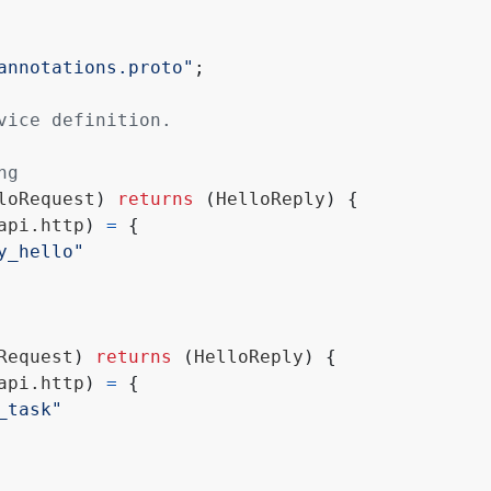
annotations.proto"
;
loRequest
)
returns
(
HelloReply
)
{
api.http
)
=
{
y_hello"
Request
)
returns
(
HelloReply
)
{
api.http
)
=
{
_task"