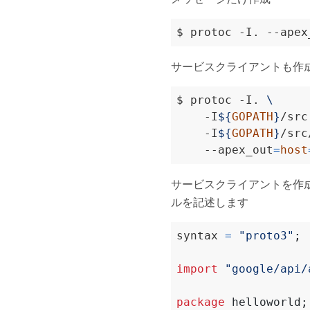
$ protoc -I. --apex
サービスクライアントも作
$ protoc -I. 
    -I
${
GOPATH
}
/src
    -I
${
GOPATH
}
/src
    --apex_out
=
host
サービスクライアントを作成す
ルを記述します
syntax 
=
"proto3"
;
import
"google/api/
package
helloworld
;