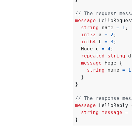
message
HelloReques
string
 name 
=
1
;
int32
 a 
=
2
;
int64
 b 
=
3
;
  Hoge c 
=
4
;
repeated
string
 d
message
Hoge
{
string
 name 
=
1
}
}
message
HelloReply
string
message
=
}