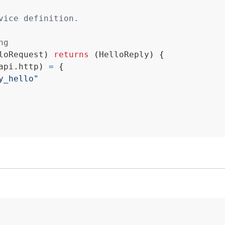
loRequest
)
returns
(
HelloReply
)
{
api.http
)
=
{
y_hello"