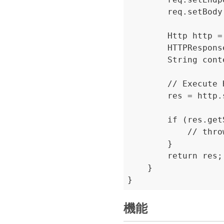
        req.setBody
        Http http =
        HTTPResponse
        String conte
        // Execute 
        res = http.
        if (res.get
            // thro
        }

        return res;

    }

機能