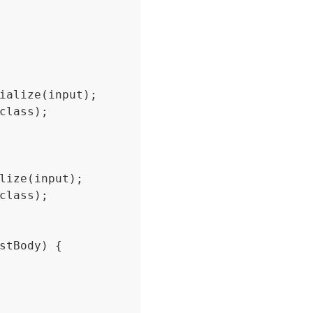
ialize(input);

lass);

lize(input);

lass);

stBody) {
