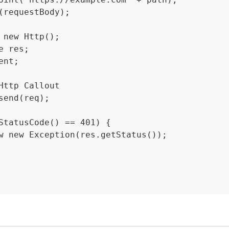
(requestBody);

 new Http();

 res;

nt;

Http Callout

send(req);

StatusCode() == 401) {

w new Exception(res.getStatus());
