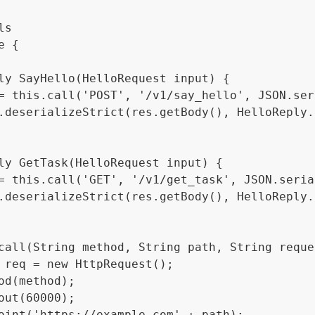
s

 {

ly SayHello(HelloRequest input) {

= this.call('POST', '/v1/say_hello', JSON.ser
.deserializeStrict(res.getBody(), HelloReply.c
ly GetTask(HelloRequest input) {

= this.call('GET', '/v1/get_task', JSON.seria
.deserializeStrict(res.getBody(), HelloReply.c
call(String method, String path, String reque
 req = new HttpRequest();

od(method);

out(60000);

oint('https://example.com' + path);
