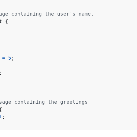
t
{
 
=
5
;
;
{
1
;