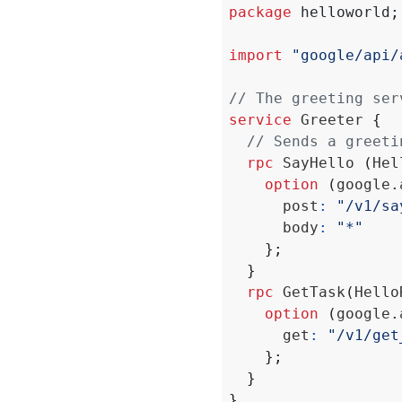
package
helloworld
;
import
"google/api/
service
 Greeter 
{
rpc
 SayHello 
(
Hel
option
(
google.
      post
:
"/v1/sa
      body
:
"*"
};
}
rpc
 GetTask
(
Hello
option
(
google.
      get
:
"/v1/get
};
}
}