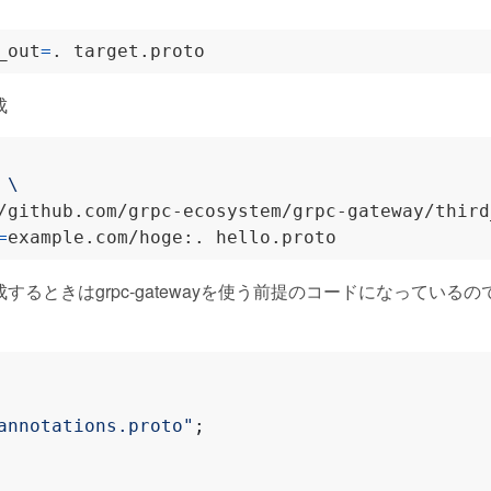
_out
=
成
 
/github.com/grpc-ecosystem/grpc-gateway/third
=
るときはgrpc-gatewayを使う前提のコードになっているので
annotations.proto"
;