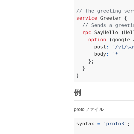
service
 Greeter 
{
rpc
 SayHello 
(
Hel
option
(
google.
      post
:
"/v1/sa
      body
:
"*"
};
}
}
例
protoファイル
syntax 
=
"proto3"
;