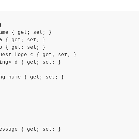


ame { get; set; }

a { get; set; }

b { get; set; }

uest.Hoge c { get; set; }

ing> d { get; set; }

ng name { get; set; }

essage { get; set; }
