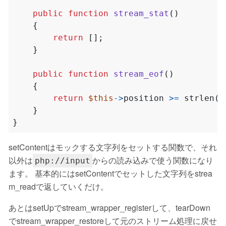
public
function
stream_stat
()
{
return
[];
}
public
function
stream_eof
()
{
return
$this
->
position
>=
strlen
(
s
}
}
setContentはモックする文字列をセットする関数で、それ
以外は
からの読み込みで使う関数になり
php://input
ます。 基本的にはsetContentでセットした文字列をstrea
m_readで返していくだけ。
あとはsetUpでstream_wrapper_registerして、tearDown
でstream_wrapper_restoreして元のストリーム処理に戻せ