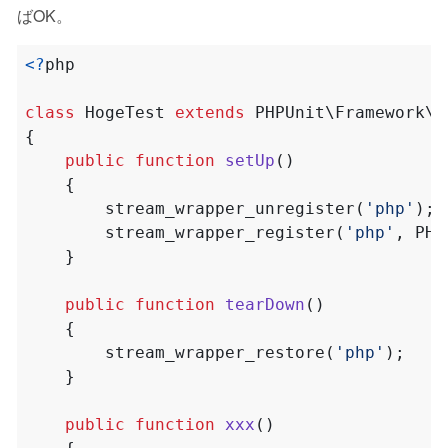
ばOK。
<?
php
class
HogeTest
extends
PHPUnit\Framework\T
{
public
function
setUp
()
{
stream_wrapper_unregister
(
'php'
);
stream_wrapper_register
(
'php'
,
PHP
}
public
function
tearDown
()
{
stream_wrapper_restore
(
'php'
);
}
public
function
xxx
()