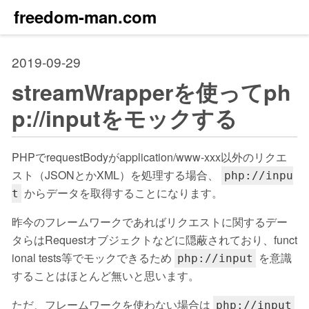
freedom-man.com
2019-09-29
streamWrapperを使ってph
p://inputをモックする
PHPでrequestBodyがapplication/www-xxx以外のリクエ
スト（JSONとかXML）を処理する場合、
php://inpu
からデータを取得することになります。
t
昨今のフレームワークであればリクエストに関するデー
タらはRequestオブジェクトなどに隠蔽されており、funct
ional tests等でモックできるため
を意識
php://input
することはほとんど無いと思います。
ただ、フレームワークを使わない場合は
php://input