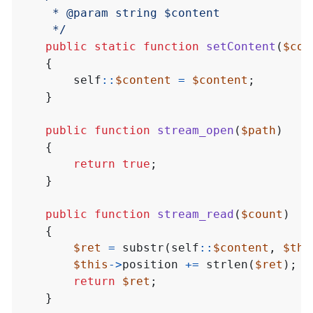
     */
public
static
function
setContent
(
$con
{
self
::
$content
=
$content
;
}
public
function
stream_open
(
$path
)
{
return
true
;
}
public
function
stream_read
(
$count
)
{
$ret
=
substr
(
self
::
$content
,
$thi
$this
->
position
+=
strlen
(
$ret
);
return
$ret
;
}