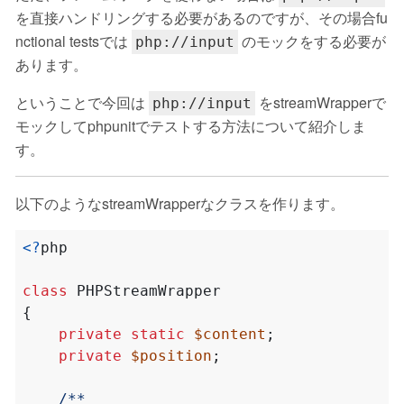
を直接ハンドリングする必要があるのですが、その場合fu
nctional testsでは
のモックをする必要が
php://input
あります。
ということで今回は
をstreamWrapperで
php://input
モックしてphpunitでテストする方法について紹介しま
す。
以下のようなstreamWrapperなクラスを作ります。
<?
php
class
PHPStreamWrapper
{
private
static
$content
;
private
$position
;