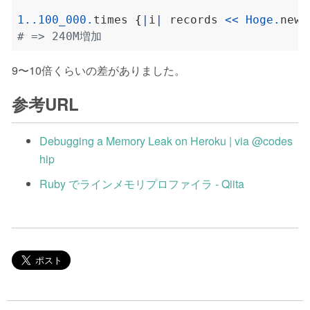
1
..
100_000
.
times 
{
|
i
|
 records 
<<
Hoge
.
new
(
# => 240M増加
9〜10倍くらいの差がありました。
参考URL
Debugging a Memory Leak on Heroku | via @codes
hip
Ruby でラインメモリプロファイラ - Qiita