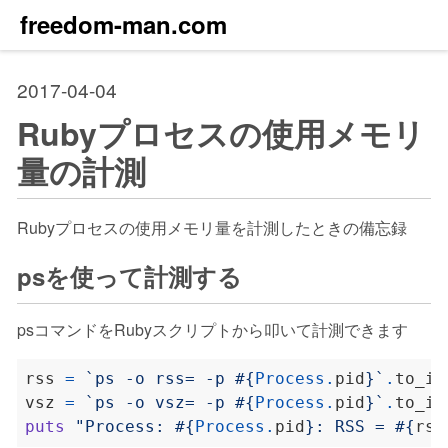
freedom-man.com
2017-04-04
Rubyプロセスの使用メモリ
量の計測
Rubyプロセスの使用メモリ量を計測したときの備忘録
psを使って計測する
psコマンドをRubyスクリプトから叩いて計測できます
rss 
=
`ps -o rss= -p 
#{
Process
.
pid
}
`
.
to_i 
vsz 
=
`ps -o vsz= -p 
#{
Process
.
pid
}
`
.
to_i 
puts
"Process: 
#{
Process
.
pid
}
: RSS = 
#{
rss