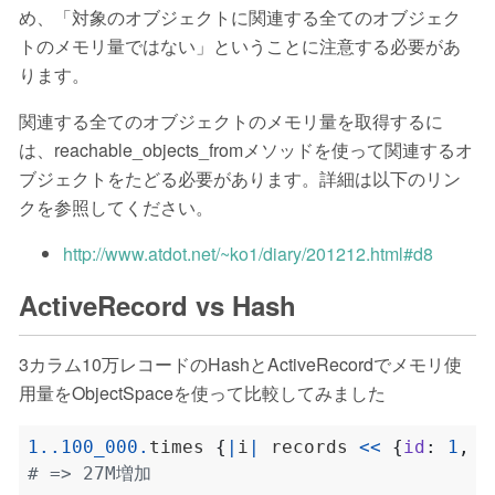
め、「対象のオブジェクトに関連する全てのオブジェク
トのメモリ量ではない」ということに注意する必要があ
ります。
関連する全てのオブジェクトのメモリ量を取得するに
は、reachable_objects_fromメソッドを使って関連するオ
ブジェクトをたどる必要があります。詳細は以下のリン
クを参照してください。
http://www.atdot.net/~ko1/diary/201212.html#d8
ActiveRecord vs Hash
3カラム10万レコードのHashとActiveRecordでメモリ使
用量をObjectSpaceを使って比較してみました
1
..
100_000
.
times 
{
|
i
|
 records 
<<
{
id
:
1
,
i
# => 27M増加