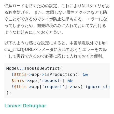
遅延ロードを防ぐための設定。これによりN+1クエリがあ
る程度防げる。 また、意図しない属性アクセスなども防
ぐことができるのでタイポ防止効果もある。 エラーにな
ってしまうため、開発環境のみに入れておいて気付ける
ような仕組みにしておくと良い。
以下のような感じな設定にすると、本番環境以外でもign
ore_strictをURLパラメータに入れておくとエラーをスル
ーして実行できるので必要に応じて入れておくと便利。
Model
::
shouldBeStrict
(
!
$this
->
app
->
isProduction
()
&&
$this
->
app
[
'request'
]
&&
!
$this
->
app
[
'request'
]
->
has
(
'ignore_stri
);
Laravel Debugbar