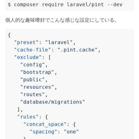
個人的な趣味嗜好でこんな感じな設定にしている。
{
"preset"
:
"laravel"
,
"cache-file"
:
".pint.cache"
,
"exclude"
:
[
"config"
,
"bootstrap"
,
"public"
,
"resources"
,
"routes"
,
"database/migrations"
],
"rules"
:
{
"concat_space"
:
{
"spacing"
:
"one"