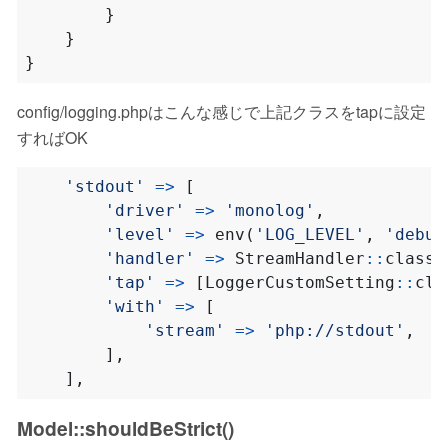
}
}
}
config/logging.phpはこんな感じで上記クラスをtapに設定
すればOK
'stdout'
=>
[
'driver'
=>
'monolog'
,
'level'
=>
env
(
'LOG_LEVEL'
,
'debug
'handler'
=>
StreamHandler
::
class
,
'tap'
=>
[
LoggerCustomSetting
::
cla
'with'
=>
[
'stream'
=>
'php://stdout'
,
],
],
Model::shouldBeStrict()