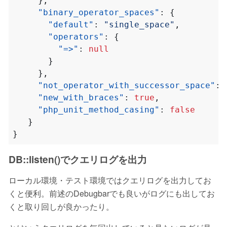
},
"binary_operator_spaces"
:
{
"default"
:
"single_space"
,
"operators"
:
{
"=>"
:
null
}
},
"not_operator_with_successor_space"
:
"new_with_braces"
:
true
,
"php_unit_method_casing"
:
false
}
}
DB::listen()でクエリログを出力
ローカル環境・テスト環境ではクエリログを出力してお
くと便利。前述のDebugbarでも良いがログにも出してお
くと取り回しが良かったり。