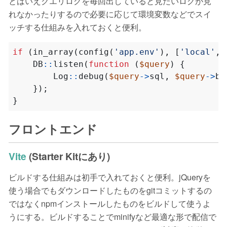
とはいえクエリログを毎回出していると見たいログが見
れなかったりするので必要に応じて環境変数などでスイ
ッチする仕組みを入れておくと便利。
if
(
in_array
(
config
(
'app.env'
),
[
'local'
,
DB
::
listen
(
function
(
$query
)
{
Log
::
debug
(
$query
->
sql
,
$query
->
bi
});
}
フロントエンド
Vite
(Starter Kitにあり)
ビルドする仕組みは初手で入れておくと便利。jQueryを
使う場合でもダウンロードしたものをgitコミットするの
ではなくnpmインストールしたものをビルドして使うよ
うにする。ビルドすることでminifyなど最適な形で配信で