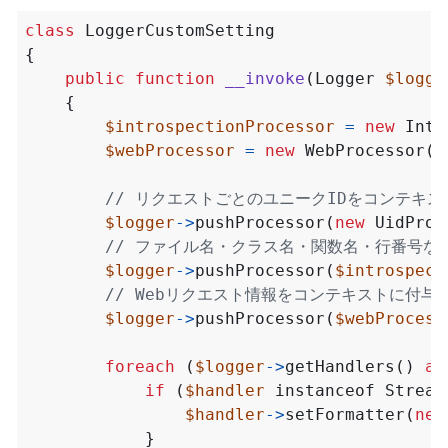
class
LoggerCustomSetting
{
public
function
__invoke
(
Logger
$logge
{
$introspectionProcessor
=
new
Intr
$webProcessor
=
new
WebProcessor
()
$logger
->
pushProcessor
(
new
UidProc
$logger
->
pushProcessor
(
$introspect
$logger
->
pushProcessor
(
$webProcess
foreach
(
$logger
->
getHandlers
()
as
if
(
$handler
instanceof
Stream
$handler
->
setFormatter
(
new
}