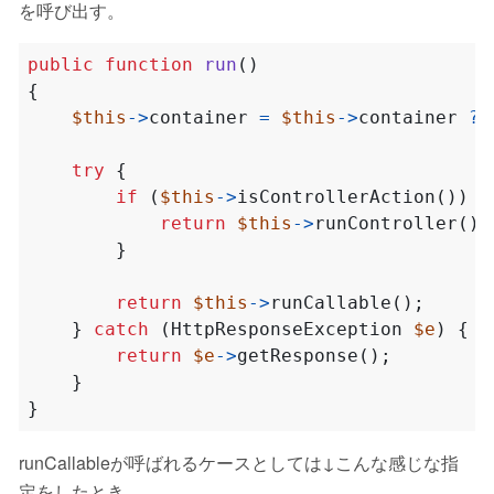
を呼び出す。
public
function
run
()
{
$this
->
container
=
$this
->
container
?:
try
{
if
(
$this
->
isControllerAction
())
{
return
$this
->
runController
();
}
return
$this
->
runCallable
();
}
catch
(
HttpResponseException
$e
)
{
return
$e
->
getResponse
();
}
}
runCallableが呼ばれるケースとしては↓こんな感じな指
定をしたとき