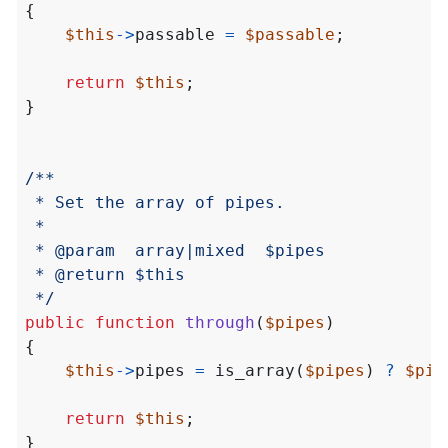
{
$this
->
passable
=
$passable
;
return
$this
;
}
 */
public
function
through
(
$pipes
)
{
$this
->
pipes
=
is_array
(
$pipes
)
?
$pip
return
$this
;
}