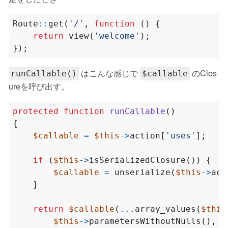
Route
::
get
(
'/'
,
function
()
{
return
view
(
'welcome'
);
});
はこんな感じで
のClos
runCallable()
$callable
ureを呼び出す。
protected
function
runCallable
()
{
$callable
=
$this
->
action
[
'uses'
];
if
(
$this
->
isSerializedClosure
())
{
$callable
=
unserialize
(
$this
->
act
}
return
$callable
(
...
array_values
(
$this
$this
->
parametersWithoutNulls
(),
n