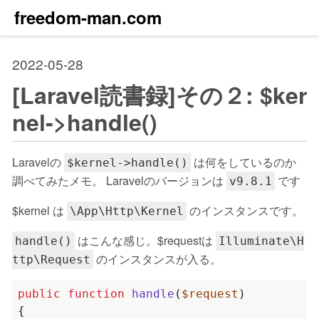
freedom-man.com
2022-05-28
[Laravel読書録]その２: $ker
nel->handle()
Laravelの
は何をしているのか
$kernel->handle()
調べてみたメモ。 Laravelのバージョンは
です
v9.8.1
$kernel は
のインスタンスです。
\App\Http\Kernel
はこんな感じ。$requestは
handle()
Illuminate\H
のインスタンスが入る。
ttp\Request
public
function
handle
(
$request
)
{