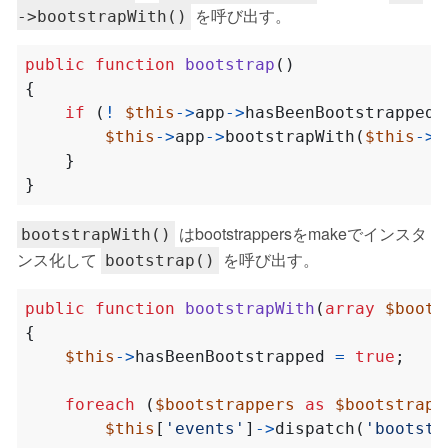
を呼び出す。
->bootstrapWith()
public
function
bootstrap
()
{
if
(
!
$this
->
app
->
hasBeenBootstrapped
(
$this
->
app
->
bootstrapWith
(
$this
->
b
}
}
はbootstrappersをmakeでインスタ
bootstrapWith()
ンス化して
を呼び出す。
bootstrap()
public
function
bootstrapWith
(
array
$boots
{
$this
->
hasBeenBootstrapped
=
true
;
foreach
(
$bootstrappers
as
$bootstrapp
$this
[
'events'
]
->
dispatch
(
'bootstr