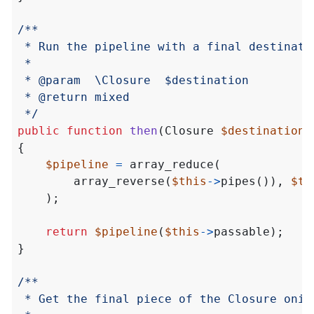
 */
public
function
then
(
Closure
$destination
)
{
$pipeline
=
array_reduce
(
array_reverse
(
$this
->
pipes
()),
$th
);
return
$pipeline
(
$this
->
passable
);
}