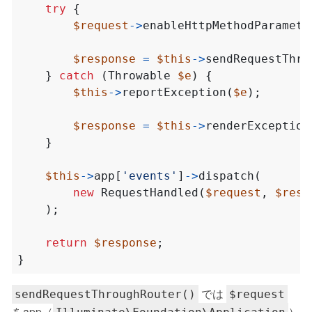
try
{
$request
->
enableHttpMethodParamete
$response
=
$this
->
sendRequestThro
}
catch
(
Throwable
$e
)
{
$this
->
reportException
(
$e
);
$response
=
$this
->
renderException
}
$this
->
app
[
'events'
]
->
dispatch
(
new
RequestHandled
(
$request
,
$resp
);
return
$response
;
}
では
sendRequestThroughRouter()
$request
をapp（
）