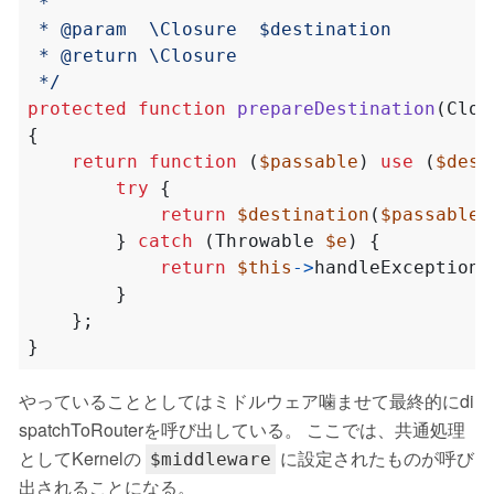
 */
protected
function
prepareDestination
(
Clos
{
return
function
(
$passable
)
use
(
$dest
try
{
return
$destination
(
$passable
)
}
catch
(
Throwable
$e
)
{
return
$this
->
handleException
(
}
};
}
やっていることとしてはミドルウェア噛ませて最終的にdi
spatchToRouterを呼び出している。 ここでは、共通処理
としてKernelの
に設定されたものが呼び
$middleware
出されることになる。