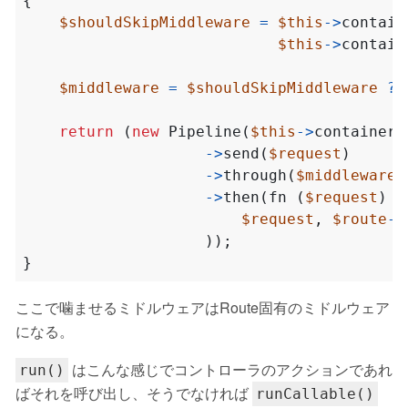
{
$shouldSkipMiddleware
=
$this
->
contain
$this
->
contain
$middleware
=
$shouldSkipMiddleware
?
return
(
new
Pipeline
(
$this
->
container
)
->
send
(
$request
)
->
through
(
$middleware
)
->
then
(
fn
(
$request
)
=
$request
,
$route
->
));
}
ここで噛ませるミドルウェアはRoute固有のミドルウェア
になる。
はこんな感じでコントローラのアクションであれ
run()
ばそれを呼び出し、そうでなければ
runCallable()