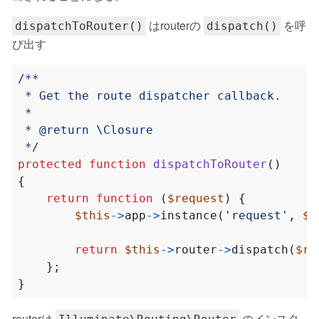
はrouterの
を呼
dispatchToRouter()
dispatch()
び出す
 */
protected
function
dispatchToRouter
()
{
return
function
(
$request
)
{
$this
->
app
->
instance
(
'request'
,
$r
return
$this
->
router
->
dispatch
(
$re
};
}
routerは
のインスタ