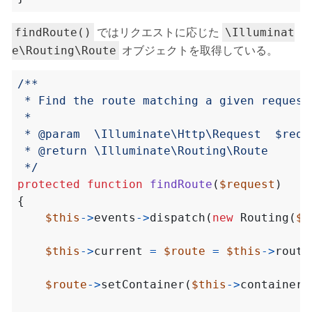
ではリクエストに応じた
findRoute()
\Illuminat
オブジェクトを取得している。
e\Routing\Route
 */
protected
function
findRoute
(
$request
)
{
$this
->
events
->
dispatch
(
new
Routing
(
$r
$this
->
current
=
$route
=
$this
->
route
$route
->
setContainer
(
$this
->
container
)