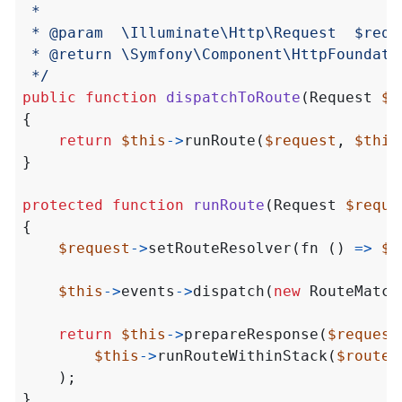
 */
public
function
dispatchToRoute
(
Request
$r
{
return
$this
->
runRoute
(
$request
,
$this
}
protected
function
runRoute
(
Request
$reque
{
$request
->
setRouteResolver
(
fn
()
=>
$r
$this
->
events
->
dispatch
(
new
RouteMatch
return
$this
->
prepareResponse
(
$request
$this
->
runRouteWithinStack
(
$route
,
);
}