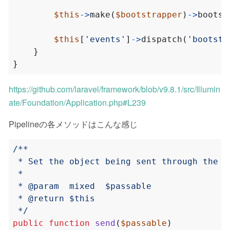
$this
->
make
(
$bootstrapper
)
->
bootst
$this
[
'events'
]
->
dispatch
(
'bootstr
}
}
https://github.com/laravel/framework/blob/v9.8.1/src/Illumin
ate/Foundation/Application.php#L239
Pipelineの各メソッドはこんな感じ
 */
public
function
send
(
$passable
)