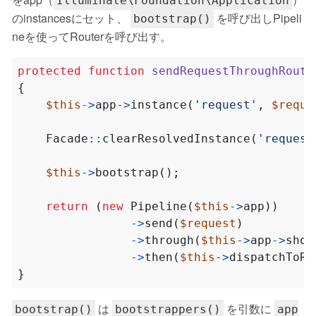
Illuminate\Foundation\Application
のinstancesにセット、
を呼び出しPipeli
bootstrap()
neを使ってRouterを呼び出す。
protected
function
sendRequestThroughRoute
{
$this
->
app
->
instance
(
'request'
,
$reque
Facade
::
clearResolvedInstance
(
'request
$this
->
bootstrap
();
return
(
new
Pipeline
(
$this
->
app
))
->
send
(
$request
)
->
through
(
$this
->
app
->
shou
->
then
(
$this
->
dispatchToRo
}
は
を引数に
bootstrap()
bootstrappers()
app