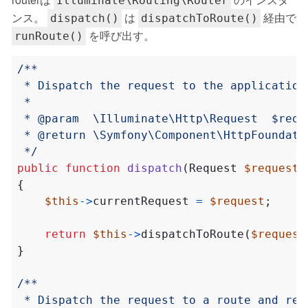
Illuminate\Routing\Router
ンス。
は
経由で
dispatch()
dispatchToRoute()
を呼び出す。
runRoute()
 */
public
function
dispatch
(
Request
$request
)
{
$this
->
currentRequest
=
$request
;
return
$this
->
dispatchToRoute
(
$request
}