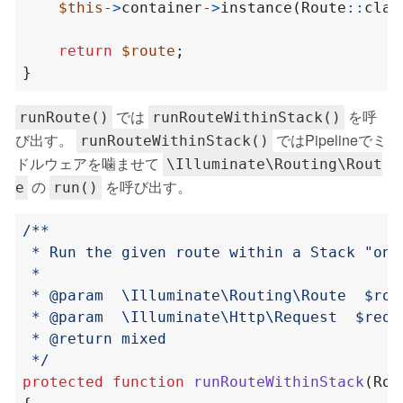
$this
->
container
->
instance
(
Route
::
clas
return
$route
;
}
では
を呼
runRoute()
runRouteWithinStack()
び出す。
ではPipelineでミ
runRouteWithinStack()
ドルウェアを噛ませて
\Illuminate\Routing\Rout
の
を呼び出す。
e
run()
 */
protected
function
runRouteWithinStack
(
Rou