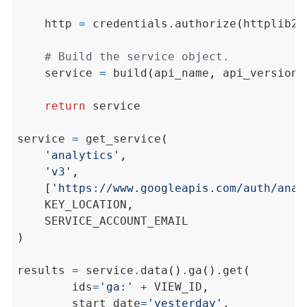
    http 
=
 credentials
.
authorize
(
httplib2
.
# Build the service object.
    service 
=
 build
(
api_name
,
 api_version
,
return
service 
=
 get_service
(
'analytics'
,
'v3'
,
[
'https://www.googleapis.com/auth/anal
    KEY_LOCATION
,
)
results 
=
 service
.
data
()
.
ga
()
.
get
(
        ids
=
'ga:'
+
 VIEW_ID
,
        start_date
=
'yesterday'
,