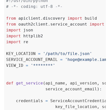
#!/usr/bin/python
# -*- coding: utf-8 -*-
from
apiclient.discovery
import
from
oauth2client.service_account
import
import
json
import
httplib2
import
re
KEY_LOCATION 
=
'/path/to/file.json'
SERVICE_ACCOUNT_EMAIL 
=
'hoge@example.iam.
VIEW_ID 
=
'********'
def
get_service
(
api_name
,
 api_version
,
 sco
                service_account_email
):
    credentials 
=
 ServiceAccountCredential
                    key_file_location
,
 sco