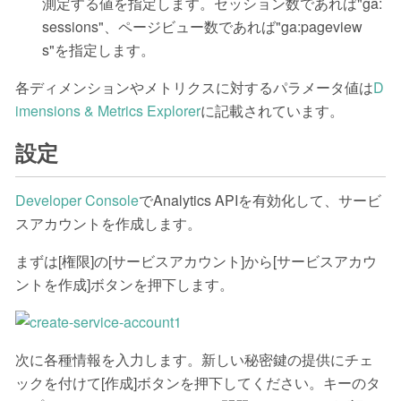
測定する値を指定します。セッション数であれば"ga:
sessions"、ページビュー数であれば"ga:pageview
s"を指定します。
各ディメンションやメトリクスに対するパラメータ値は
D
imensions & Metrics Explorer
に記載されています。
設定
Developer Console
でAnalytics APIを有効化して、サービ
スアカウントを作成します。
まずは[権限]の[サービスアカウント]から[サービスアカウ
ントを作成]ボタンを押下します。
次に各種情報を入力します。新しい秘密鍵の提供にチェ
ックを付けて[作成]ボタンを押下してください。キーのタ