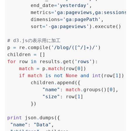
        end_date
=
'yesterday'
,
        metrics
=
'ga:pageviews,ga:sessions'
        dimensions
=
'ga:pagePath'
,
        sort
=
'-ga:pageviews'
)
.
execute
()
# d3.jsの表示用に加工
p 
=
 re
.
compile
(
'/blog/([^/]+)/'
)
children 
=
[]
for
 row 
in
 results
.
get
(
'rows'
):
match
=
 p
.
match
(
row
[
0
])
if
match
is
not
None
and
int
(
row
[
1
])
>
        children
.
append
({
"name"
:
match
.
groups
()[
0
],
"size"
:
 row
[
1
]
})
print
 json
.
dumps
({
"name"
:
"Data"
,