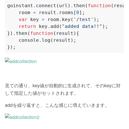
goinstant
.
connect
(
url
).
then
(
function
(
resul
room
=
result
.
rooms
[
0
];
var
key
=
room
.
key
(
'/test'
);
return
key
.
add
(
"added data!!"
);
}).
then
(
function
(
result
){
console
.
log
(
result
);
});
見ての通り、key値が自動的に生成されて、そのkeyに対
して指定した値がセットされます。
addを繰り返すと、こんな感じに増えていきます。