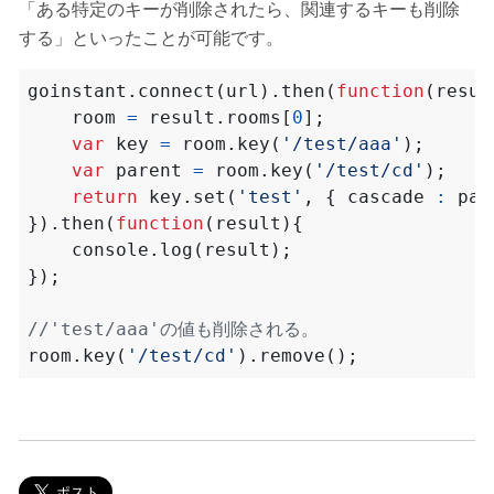
「ある特定のキーが削除されたら、関連するキーも削除
する」といったことが可能です。
goinstant
.
connect
(
url
).
then
(
function
(
resul
room
=
result
.
rooms
[
0
];
var
key
=
room
.
key
(
'/test/aaa'
);
var
parent
=
room
.
key
(
'/test/cd'
);
return
key
.
set
(
'test'
,
{
cascade
:
par
}).
then
(
function
(
result
){
console
.
log
(
result
);
});
room
.
key
(
'/test/cd'
).
remove
();