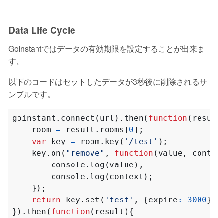
Data Life Cycle
GoInstantではデータの有効期限を設定することが出来ま
す。
以下のコードはセットしたデータが3秒後に削除されるサ
ンプルです。
goinstant
.
connect
(
url
).
then
(
function
(
resul
room
=
result
.
rooms
[
0
];
var
key
=
room
.
key
(
'/test'
);
key
.
on
(
"remove"
,
function
(
value
,
conte
console
.
log
(
value
);
console
.
log
(
context
);
});
return
key
.
set
(
'test'
,
{
expire
:
3000
})
}).
then
(
function
(
result
){