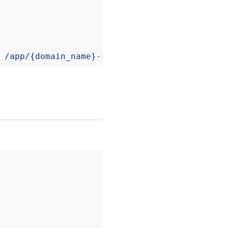
 /app/{domain_name}-key.pem"