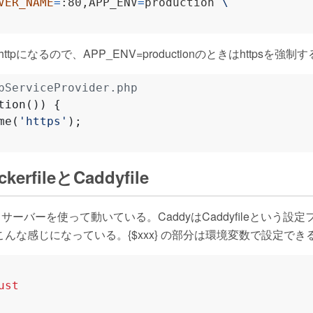
VER_NAME
=
:80,APP_ENV
=
production 
ttpになるので、APP_ENV=productionのときはhttpsを強
tion
())
{
me
(
'https'
);
erfileとCaddyfile
というサーバーを使って動いている。CaddyはCaddyfileという
fileはこんな感じになっている。{$xxx} の部分は環境変数で設定でき
ust