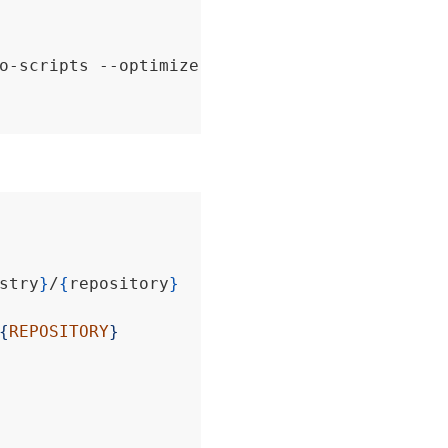
o-scripts --optimize-autoloader
stry
}
/
{
repository
}
{
REPOSITORY
}