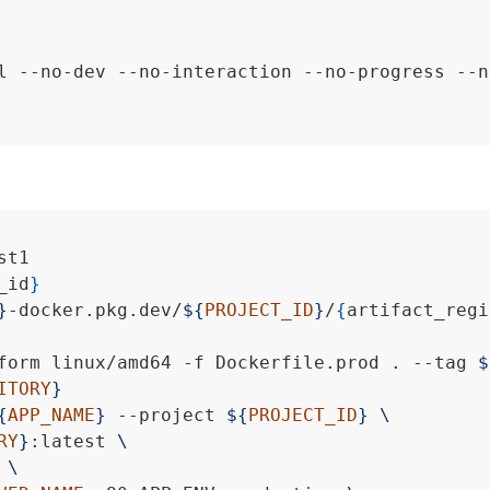
l --no-dev --no-interaction --no-progress --n
_id
}
}
-docker.pkg.dev/
${
PROJECT_ID
}
/
{
artifact_regi
form linux/amd64 -f Dockerfile.prod . --tag 
$
ITORY
}
{
APP_NAME
}
 --project 
${
PROJECT_ID
}
RY
}
:latest 