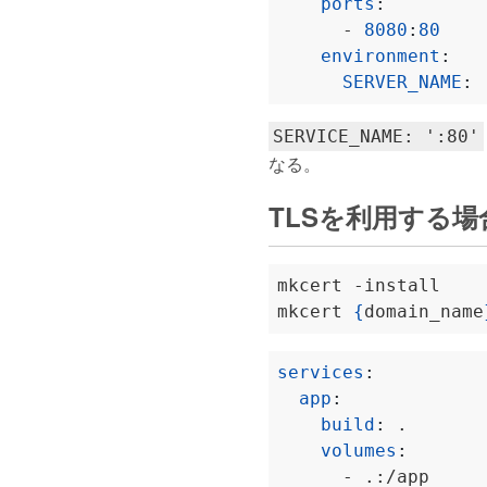
ports
:
- 
8080
:
80
environment
:
SERVER_NAME
:
SERVICE_NAME: ':80'
なる。
TLSを利用する場
mkcert 
{
domain_name
services
:
app
:
build
:
.
volumes
:
- .:/app