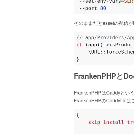
 --set-env-vars
=
SER
 --port
=
80
そのままだとassetの配信がh
if
(
app
()
->
isProduc
\URL
::
forceSche
}
FrankenPHPとDock
FrankenPHPはCaddy
FrankenPHPのCaddy
{
skip_install_tr