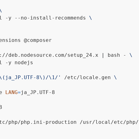
l -y --no-install-recommends 
ensions @composer
://deb.nodesource.com/setup_24.x 
|
 bash - 
l -y nodejs
\(ja_JP.UTF-8\)/\1/'
 /etc/locale.gen 
e 
LANG
=
ja_JP.UTF-8
8
tc/php/php.ini-production /usr/local/etc/php/