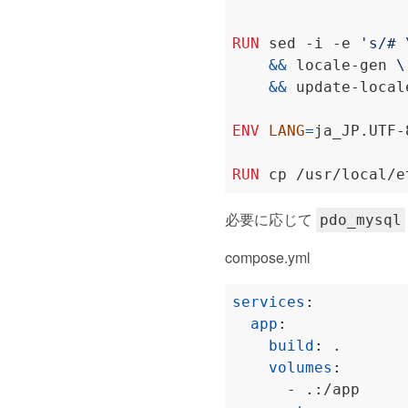
RUN
 sed -i -e 
's/# 
&&
 locale-gen 
&&
 update-local
ENV
LANG
=
ja_JP.UTF-
RUN
 cp /usr/local/e
必要に応じて
pdo_mysql
compose.yml
services
:
app
:
build
:
.
volumes
:
- .:/app