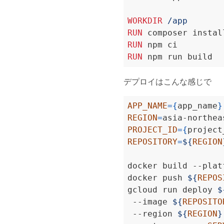
WORKDIR
 /app
RUN
 composer instal
RUN
 npm ci
RUN
 npm run build
デプロイはこんな感じで
APP_NAME
={
app_name
}
REGION
=
PROJECT_ID
={
project
REPOSITORY
=
${
REGION
docker build --plat
docker push 
${
REPOS
gcloud run deploy 
$
 --image 
${
REPOSITO
 --region 
${
REGION
}