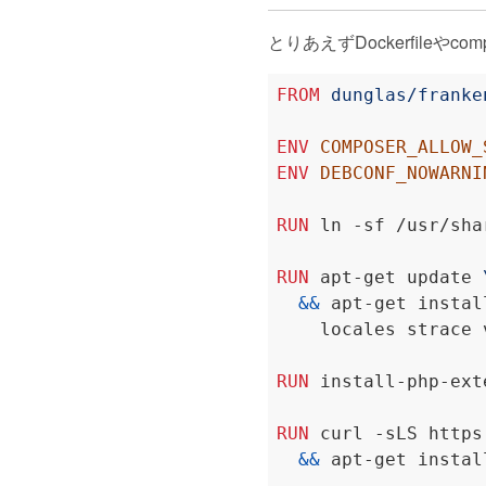
とりあえずDockerfileやcom
FROM
 dunglas/franke
ENV
COMPOSER_ALLOW_
ENV
DEBCONF_NOWARNI
RUN
 ln -sf /usr/sha
RUN
 apt-get update 
&&
 apt-get instal
    locales strace 
RUN
 install-php-ext
RUN
 curl -sLS https
&&
 apt-get instal