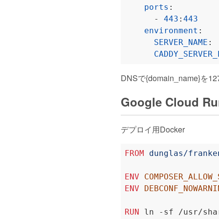
ports
:
- 
443
:
443
environment
:
SERVER_NAME
:
CADDY_SERVER_
DNSで{domain_name}を12
Google Clou
デプロイ用Docker
FROM
 dunglas/franke
ENV
COMPOSER_ALLOW_
ENV
DEBCONF_NOWARNI
RUN
 ln -sf /usr/sha