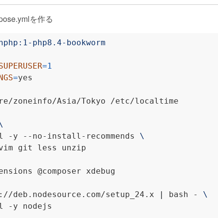
pose.ymlを作る
nphp:1-php8.4-bookworm
SUPERUSER
=
1
NGS
=
re/zoneinfo/Asia/Tokyo /etc/localtime
l -y --no-install-recommends 
vim git less unzip
ensions @composer xdebug
://deb.nodesource.com/setup_24.x 
|
 bash - 
l -y nodejs