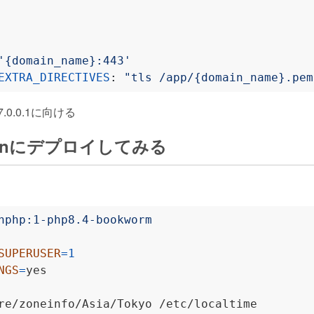
'{domain_name}:443'
EXTRA_DIRECTIVES
:
"tls /app/{domain_name}.pem
7.0.0.1に向ける
d Runにデプロイしてみる
nphp:1-php8.4-bookworm
SUPERUSER
=
1
NGS
=
re/zoneinfo/Asia/Tokyo /etc/localtime