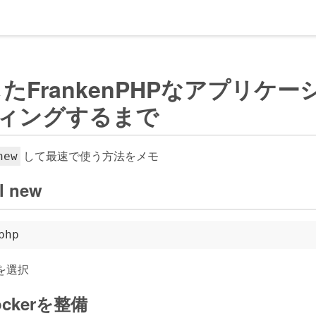
newしたFrankenPHPなアプリケー
ティングするまで
して最速で使う方法をメモ
new
 new
を選択
ckerを整備