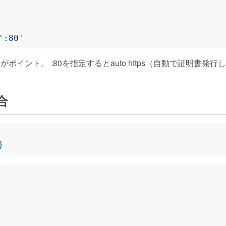
':80'
がポイント。 :80を指定するとauto https（自動で証明書
合
}