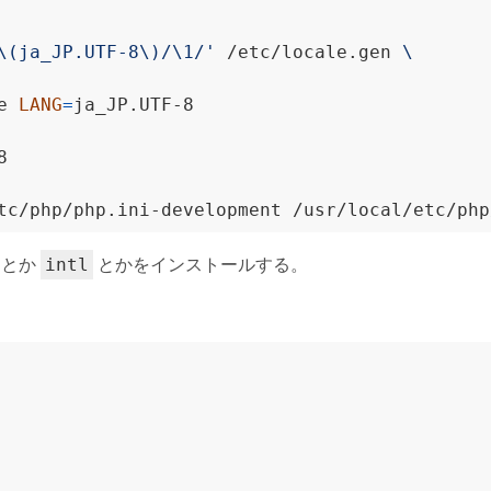
\(ja_JP.UTF-8\)/\1/'
 /etc/locale.gen 
e 
LANG
=
ja_JP.UTF-8
8
tc/php/php.ini-development /usr/local/etc/php
とか
とかをインストールする。
intl