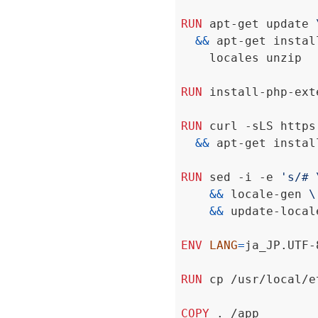
RUN
 apt-get update 
&&
 apt-get instal
    locales unzip
RUN
 install-php-ext
RUN
 curl -sLS https
&&
 apt-get instal
RUN
 sed -i -e 
's/# 
&&
 locale-gen 
&&
 update-local
ENV
LANG
=
ja_JP.UTF-
RUN
 cp /usr/local/e
COPY
 . /app