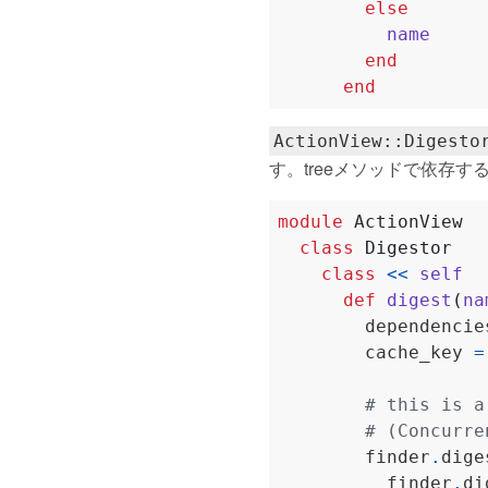
else
name
end
end
ActionView::Digesto
す。treeメソッドで依存
module
ActionView
class
Digestor
class
<<
self
def
digest
(
na
        dependencie
        cache_key 
=
# this is a
# (Concurre
        finder
.
dige
          finder
.
di