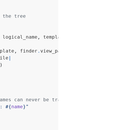
 the tree
 logical_name
,
 template
,
 partial
)
plate
,
 finder
.
view_paths
)
ile
|
)
ames can never be tracked
: 
#{
name
}
"