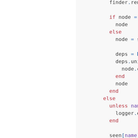
          finder
.
re
if
 node 
=
else
            node 
=
 
            deps 
=
            deps
.
un
              node
.
end
end
else
unless
na
            logger
.
end
          seen
[
name