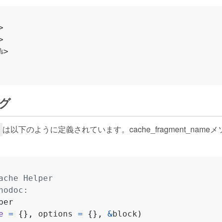




>

グ
は以下のように定義されています。cache_fragment_na
e
ache Helper
nodoc:
per
e
=
{},
 options 
=
{},
&
block
)