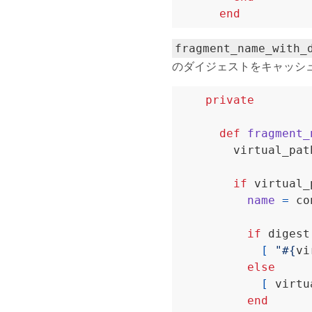
end
fragment_name_with_
のダイジェストをキャッシ
private
def
fragment_
        virtual_pat
if
name
=
 co
if
 digest
[
"
#{
vi
else
[
 virtu
end