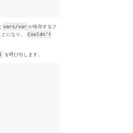
と
が依存するフ
vars/var
ことになり、
Couldn’t
を呼び出します。
l