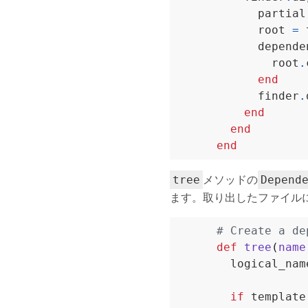
            partial
            root 
=
 
            depende
              root
.
end
            finder
.
end
end
end
メソッドの
tree
Depend
ます。取り出したファイル
# Create a de
def
tree
(
name
        logical_nam
if
 template