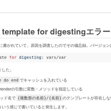
d template for digestingエラー
グに書かれていて、原因を調査したのでその備忘録。バージョンは5
ate 
for
digesting
:
 vars
/
ました。
でキャッシュを入れている
e do end
enderの引数に変数・メソッドを指定している
ソッド名で
のテンプレートが存在しな
{複数形の名前}/{名前}
ういう感じで書いていると発生します。