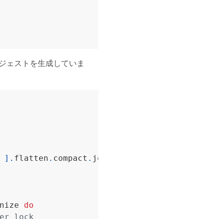
ジェストを生成していま
 
].
flatten
.
compact
.
join
(
"."
)
nize 
do
er lock