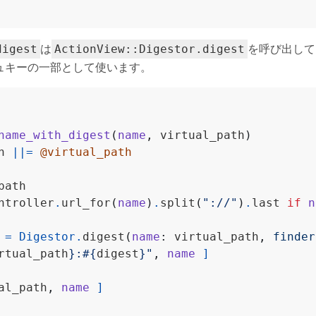
は
を呼び出して
digest
ActionView::Digestor.digest
ュキーの一部として使います。
name_with_digest
(
name
,
 virtual_path
)
h 
||=
@virtual_path
ntroller
.
url_for
(
name
)
.
split
(
"://"
)
.
last 
if
n
 
=
Digestor
.
digest
(
name
:
 virtual_path
,
finder
rtual_path
}
:
#{
digest
}
"
,
name
]
al_path
,
name
]