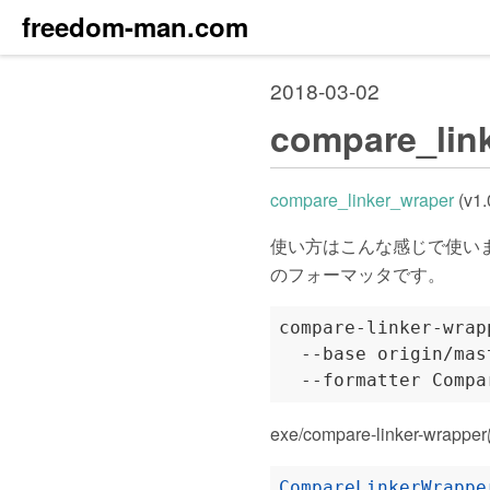
freedom-man.com
2018-03-02
compare_l
compare_linker_wraper
(v
使い方はこんな感じで使います。
のフォーマッタです。
compare-linker-wrap
  --base origin/mas
exe/compare-linker-wra
CompareLinkerWrappe