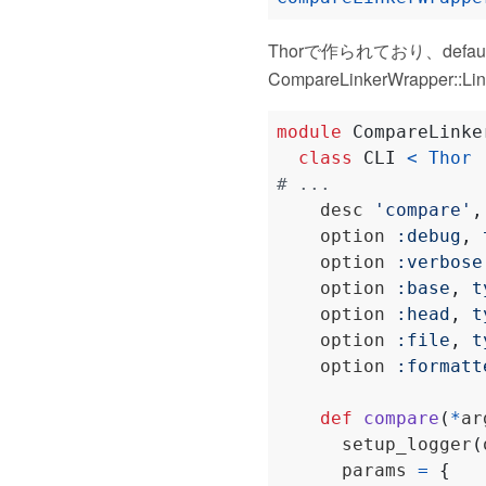
Thorで作られており、defa
CompareLinkerWrapp
module
CompareLinke
class
CLI
<
Thor
# ...
    desc 
'compare'
,
    option 
:debug
,
    option 
:verbose
    option 
:base
,
t
    option 
:head
,
t
    option 
:file
,
t
    option 
:formatt
def
compare
(
*
ar
      setup_logger
(
      params 
=
{