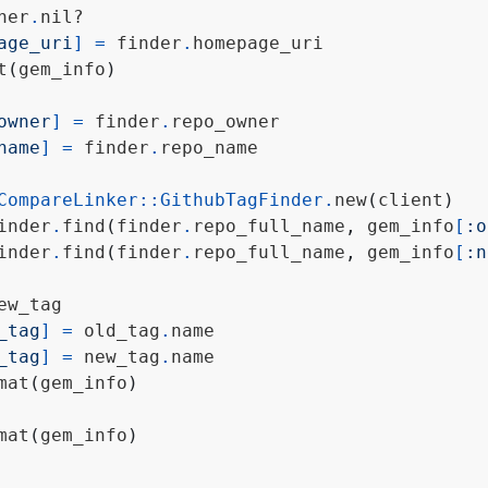
ner
.
age_uri
]
=
 finder
.
t
(
gem_info
)
owner
]
=
 finder
.
name
]
=
 finder
.
CompareLinker
::
GithubTagFinder
.
new
(
client
)
inder
.
find
(
finder
.
repo_full_name
,
 gem_info
[
:o
inder
.
find
(
finder
.
repo_full_name
,
 gem_info
[
:n
_tag
]
=
 old_tag
.
_tag
]
=
 new_tag
.
mat
(
gem_info
)
mat
(
gem_info
)