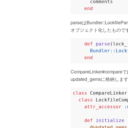
end
parseはBundler::Lock
オブジェクト化したもので
def
parse
(
lock_
Bundler
::
Lock
end
CompareLinker#com
updated_gemsに格納しま
class
CompareLinker
class
LockfileCom
attr_accessor
:
def
initialize
@updated_gems