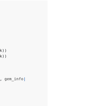
k
))
k
))
,
 gem_info
|