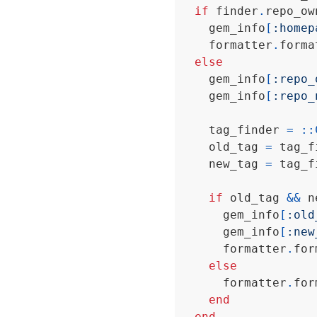
if
 finder
.
repo_ow
    gem_info
[
:homep
    formatter
.
forma
else
    gem_info
[
:repo_
    gem_info
[
:repo_
    tag_finder 
=
::
    old_tag 
=
 tag_f
    new_tag 
=
 tag_f
if
 old_tag 
&&
      gem_info
[
:old
      gem_info
[
:new
      formatter
.
for
else
      formatter
.
for
end
end