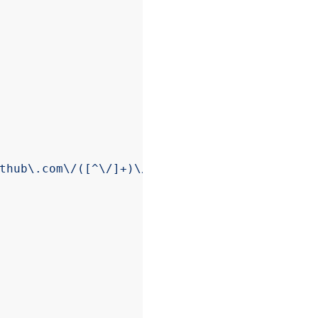
thub\.com\/([^\/]+)\/([^.]+)/
)
.