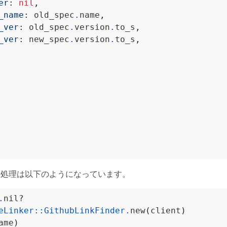
er
:
nil
,
_name
:
 old_spec
.
name
,
_ver
:
 old_spec
.
version
.
to_s
,
_ver
:
 new_spec
.
version
.
to_s
,
ープ内の処理は以下のようになっています。
.
eLinker
::
GithubLinkFinder
.
new
(
client
)
ame
)