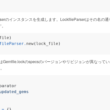
fileParserのインスタンスを生成します。LockfileParserはその名の通
す。
file
)
fileParser
.
new
(
lock_file
)
pareではGemfile.lockのspecsのバージョンやリビジョンが異なっ
す。
parator
updated_gems
=
{}