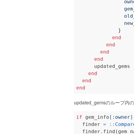
own
gem
old
new
}
end
end
end
end
end
end
end
updated_gemsのル
if
 gem_info
[
:owner
]
  finder 
=
::
Compar
  finder
.
find
(
gem_n