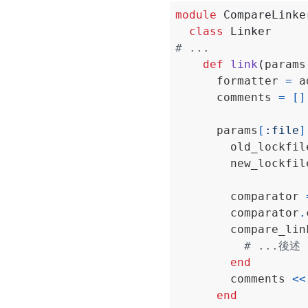
module
CompareLinke
class
Linker
# ...
def
link
(
params
      formatter 
=
 a
      comments 
=
[]
      params
[
:file
]
        old_lockfil
        new_lockfil
        comparator 
        comparator
.
        compare_lin
# ...後述
end
        comments 
<<
end