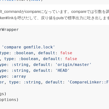
ult_commandがcompareになっています。compareでは引数
er::Linker#linkを呼びだして、戻り値をputsで標準出力に吐き出しま
rWrapper
'compare gemfile.lock'
type
:
:boolean
,
default
:
false
,
type
:
:boolean
,
default
:
false
ype
:
:string
,
default
:
'origin/master'
ype
:
:string
,
default
:
'HEAD'
ype
:
:array
er
,
type
:
:string
,
default
:
'CompareLinker::F
gs
)
options
)