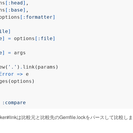
ns
[
:head
]
,
ns
[
:base
]
,
options
[
:formatter
]
ile
]
e
]
=
 options
[
:file
]
e
]
=
ew
(
'.'
)
.
link
(
params
)
Error
=>
ges
(
options
)
 
:compare
::Linker#linkは比較元と比較先のGemfile.lockをパースして比較します