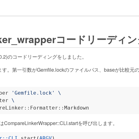
inker_wrapperコードリーディ
1.0.2)のコードリーディングをしました。
第一引数がGemfile.lockのファイルパス、baseが比較元のブ
per 
'Gemfile.lock'
ter 
pperはCompareLinkerWrapper::CLI.startを呼び出します。
r
::
CLI
.
start
(
ARGV
)