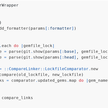
rWrapper
)
dd_formatter
(
params
[
:formatter
]
)
.
each 
do
|
gemfile_lock
|
e 
=
 parse
(
git
.
show
(
params
[
:base
]
,
 gemfile_loc
e 
=
 parse
(
git
.
show
(
params
[
:head
]
,
 gemfile_loc
=
::
CompareLinker
::
LockfileComparator
.
compare
(
old_lockfile
,
 new_lockfile
)
ks 
=
 comparator
.
updated_gems
.
map 
do
|
gem_name