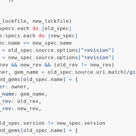
_lockfile
,
 new_lockfile
)
specs
.
each 
do
|
old_spec
|
e
.
specs
.
each 
do
|
new_spec
|
ec
.
name 
==
 new_spec
.
 
=
 old_spec
.
source
.
options
[
"revision"
]
 
=
 new_spec
.
source
.
options
[
"revision"
]
rev 
&&
 new_rev 
&&
(
old_rev 
!=
 new_rev
)
ner
,
 gem_name 
=
 old_spec
.
source
.
uri
.
match
(
/gi
ed_gems
[
old_spec
.
name
]
=
{
er
:
 owner
,
_name
:
 gem_name
,
_rev
:
 old_rev
,
_rev
:
 new_rev
,
ld_spec
.
version 
!=
 new_spec
.
ed_gems
[
old_spec
.
name
]
=
{