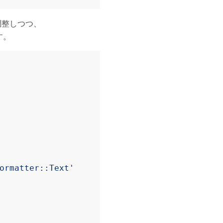
を調整しつつ、
す。
ormatter::Text'