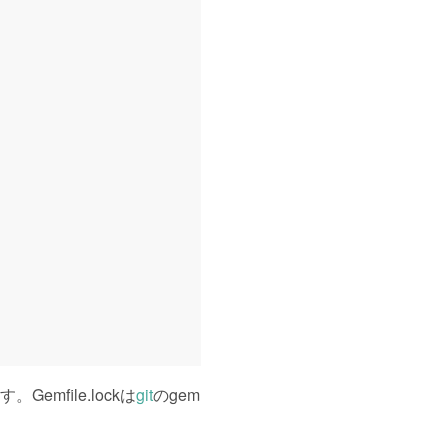
。Gemfile.lockは
git
のgem