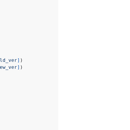
ld_ver
]
)
ew_ver
]
)