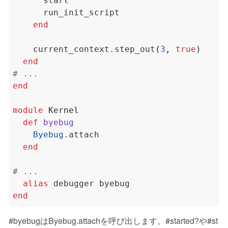
end
    current_context
.
step_out
(
3
,
true
)
end
# ...
end
module
Kernel
def
byebug
Byebug
.
end
# ...
alias
end
#byebugはByebug.attachを呼び出します。#started?や#st