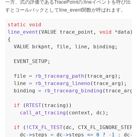
一方、式の評価であるTracePointの:lineイベントを呼び出
すとコールバックとしてline_event関数が呼ばれます。
static
void
line_event
(
VALUE trace_point
,
void
*
data
)
{
  VALUE brkpnt
,
 file
,
 line
,
 binding
;
  EVENT_SETUP
;
  file 
=
rb_tracearg_path
(
trace_arg
);
  line 
=
rb_tracearg_lineno
(
trace_arg
);
  binding 
=
rb_tracearg_binding
(
trace_arg
)
if
(
RTEST
(
tracing
))
call_at_tracing
(
context
,
 dc
);
if
(
!
CTX_FL_TEST
(
dc
,
 CTX_FL_IGNORE_STEPS
    dc
->
steps 
=
 dc
->
steps 
<=
0
?
-
1
:
 dc
->