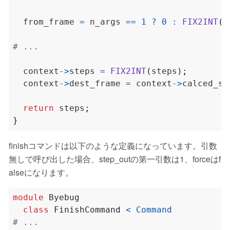
  from_frame 
=
 n_args 
==
1
?
0
:
FIX2INT
(
v
  context
->
steps 
=
FIX2INT
(
steps
);
  context
->
dest_frame 
=
 context
->
calced_st
return
 steps
;
}
finishコマンドは以下のような定義になっています。引数
無しで呼び出した場合、step_outの第一引数は1、forceはf
alseになります。
module
Byebug
class
FinishCommand
<
Command
# ...