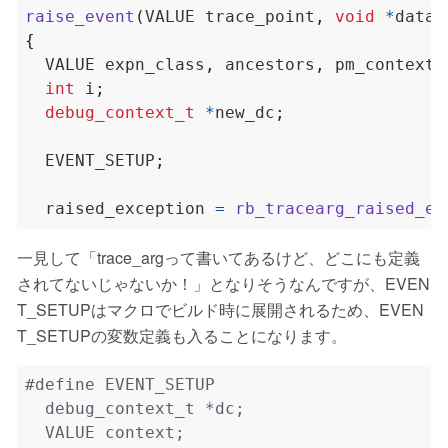
raise_event
(
VALUE trace_point
,
void
*
data
)
{
  VALUE expn_class
,
 ancestors
,
 pm_context
;
int
 i
;
debug_context_t
*
new_dc
;
  EVENT_SETUP
;
  raised_exception 
=
rb_tracearg_raised_ex
一見して「trace_argって書いてあるけど、どこにも定義
されてないじゃないか！」となりそうなんですが、EVEN
T_SETUPはマクロでビルド時に展開されるため、EVEN
T_SETUPの変数定義も入ることになります。