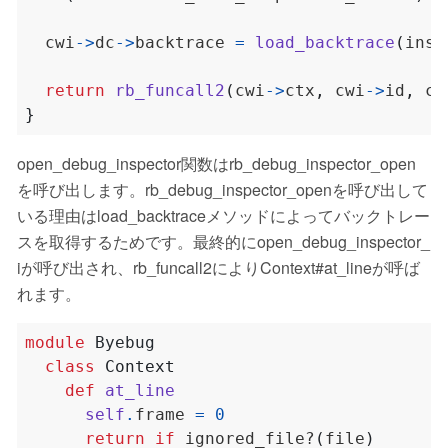
  cwi
->
dc
->
backtrace 
=
load_backtrace
(
insp
return
rb_funcall2
(
cwi
->
ctx
,
 cwi
->
id
,
 cw
}
open_debug_inspector関数はrb_debug_inspector_open
を呼び出します。rb_debug_inspector_openを呼び出して
いる理由はload_backtraceメソッドによってバックトレー
スを取得するためです。最終的にopen_debug_inspector_
iが呼び出され、rb_funcall2によりContext#at_lineが呼ば
れます。
module
Byebug
class
Context
def
at_line
self
.
frame 
=
0
return
if
 ignored_file?
(
file
)