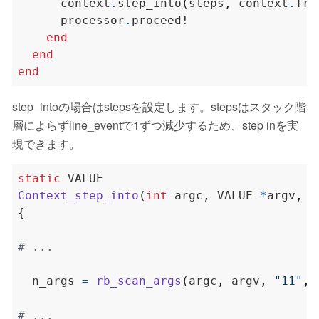
      context
.
step_into
(
steps
,
 context
.
fra
      processor
.
end
end
end
step_intoの場合はstepsを設定します。stepsはスタック階
層によらずline_eventで1ずつ減少するため、step inを実
現できます。
static
Context_step_into
(
int
 argc
,
 VALUE 
*
argv
,
 V
{
  n_args 
=
rb_scan_args
(
argc
,
 argv
,
"11"
,