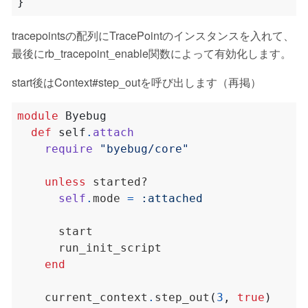
}
tracepointsの配列にTracePointのインスタンスを入れて、
最後にrb_tracepoint_enable関数によって有効化します。
start後はContext#step_outを呼び出します（再掲）
module
Byebug
def
self
.
attach
require
"byebug/core"
unless
self
.
mode 
=
:attached
end
    current_context
.
step_out
(
3
,
true
)