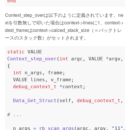
end
Context_step_overは以下のように定義されています。ne
xtを引数無しで叩いた場合はcontext->linesに1、context->
dest_frameはcontext->calced_stack_size（＝バックトレ
ースのスタック数）がセットされます。
static
Context_step_over
(
int
 argc
,
 VALUE 
*
argv
,
 V
{
int
 n_args
,
 frame
;
  VALUE lines
,
 v_frame
;
debug_context_t
*
context
;
Data_Get_Struct
(
self
,
debug_context_t
,
 c
  n_args 
=
rb_scan_args
(
argc
,
 argv
,
"11"
,