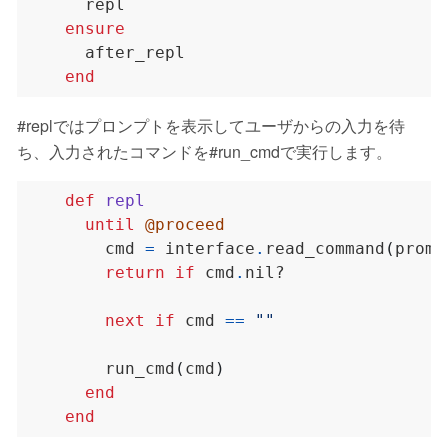
ensure
end
#replではプロンプトを表示してユーザからの入力を待
ち、入力されたコマンドを#run_cmdで実行します。
def
repl
until
@proceed
        cmd 
=
 interface
.
read_command
(
promp
return
if
 cmd
.
next
if
 cmd 
==
""
        run_cmd
(
cmd
)
end
end