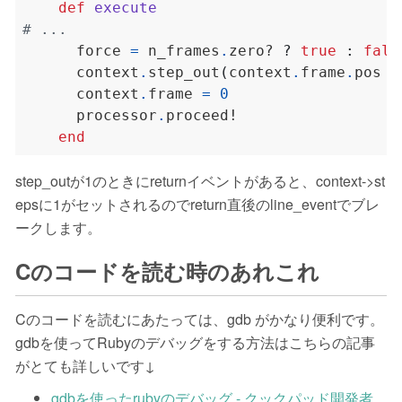
def
execute
# ...
      force 
=
 n_frames
.
zero? 
?
true
:
fals
      context
.
step_out
(
context
.
frame
.
pos 
+
      context
.
frame 
=
0
      processor
.
end
step_outが1のときにreturnイベントがあると、context->st
epsに1がセットされるのでreturn直後のline_eventでブレ
ークします。
Cのコードを読む時のあれこれ
Cのコードを読むにあたっては、gdb がかなり便利です。
gdbを使ってRubyのデバッグをする方法はこちらの記事
がとても詳しいです↓
gdbを使ったrubyのデバッグ - クックパッド開発者