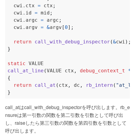
  cwi
.
ctx 
=
 ctx
;
  cwi
.
id 
=
 mid
;
  cwi
.
argc 
=
 argc
;
  cwi
.
argv 
=
&
argv
[
0
];
return
call_with_debug_inspector
(
&
cwi
);
}
static
call_at_line
(
VALUE ctx
,
debug_context_t
*
d
{
return
call_at
(
ctx
,
 dc
,
rb_intern
(
"at_li
}
call_atはcall_with_debug_inspectorを呼び出します。rb_e
nsureは第一引数の関数を第二引数を引数として呼び出
し、raiseしたら第三引数の関数を第四引数を引数として
呼び出します。