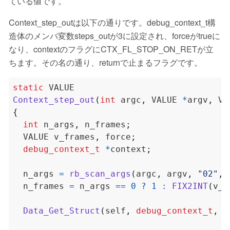
ている値です。
Context_step_outは以下の通りです。debug_context_t構
造体のメンバ変数steps_outが3に設定され、forceがtrueに
なり、contextのフラグにCTX_FL_STOP_ON_RETが立
ちます。その名の通り、returnで止まるフラグです。
static
Context_step_out
(
int
 argc
,
 VALUE 
*
argv
,
 VA
{
int
 n_args
,
 n_frames
;
  VALUE v_frames
,
 force
;
debug_context_t
*
context
;
  n_args 
=
rb_scan_args
(
argc
,
 argv
,
"02"
,
  n_frames 
=
 n_args 
==
0
?
1
:
FIX2INT
(
v_f
Data_Get_Struct
(
self
,
debug_context_t
,
 c