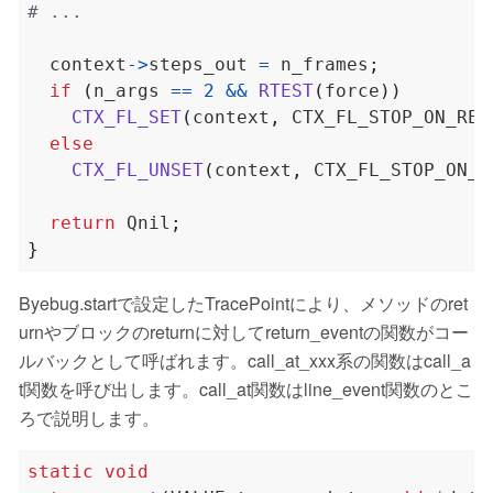
  context
->
steps_out 
=
 n_frames
;
if
(
n_args 
==
2
&&
RTEST
(
force
))
CTX_FL_SET
(
context
,
 CTX_FL_STOP_ON_RET
else
CTX_FL_UNSET
(
context
,
 CTX_FL_STOP_ON_R
return
 Qnil
;
}
Byebug.startで設定したTracePointにより、メソッドのret
urnやブロックのreturnに対してreturn_eventの関数がコー
ルバックとして呼ばれます。call_at_xxx系の関数はcall_a
t関数を呼び出します。call_at関数はline_event関数のとこ
ろで説明します。
static
void