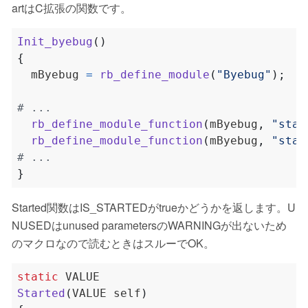
artはC拡張の関数です。
Init_byebug
()
{
  mByebug 
=
rb_define_module
(
"Byebug"
);
rb_define_module_function
(
mByebug
,
"star
rb_define_module_function
(
mByebug
,
"star
}
Started関数はIS_STARTEDがtrueかどうかを返します。U
NUSEDはunused parametersのWARNINGが出ないため
のマクロなので読むときはスルーでOK。
static
Started
(
VALUE self
)