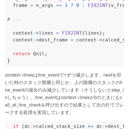
  frame 
=
 n_args 
==
1
?
0
:
FIX2INT
(
v_fram
  context
->
lines 
=
FIX2INT
(
lines
);
  context
->
dest_frame 
=
 context
->
calced_st
return
 Qnil
;
}
context->linesはline_eventで1ずつ減少します。nextを叩
いた時のスタック階層と同じか、上の階層のスタックのli
ne_eventの場合のみ減少しています（そうしないとstep_i
nしちゃう）。line_eventはcontext->linesが0のときにもc
all_at_line_checkを呼び出すので結果として次の行でブレ
ークする処理を実現しています。
if
(
dc
->
calced_stack_size 
<=
 dc
->
dest_fr