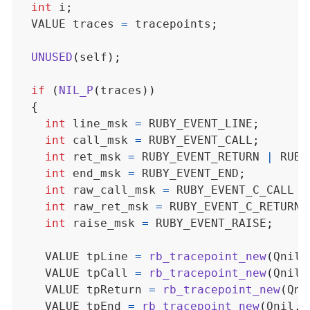
int
 i
;
  VALUE traces 
=
 tracepoints
;
UNUSED
(
self
);
if
(
NIL_P
(
traces
))
{
int
 line_msk 
=
 RUBY_EVENT_LINE
;
int
 call_msk 
=
 RUBY_EVENT_CALL
;
int
 ret_msk 
=
 RUBY_EVENT_RETURN 
|
 RUBY
int
 end_msk 
=
 RUBY_EVENT_END
;
int
 raw_call_msk 
=
 RUBY_EVENT_C_CALL 
|
int
 raw_ret_msk 
=
 RUBY_EVENT_C_RETURN
;
int
 raise_msk 
=
 RUBY_EVENT_RAISE
;
    VALUE tpLine 
=
rb_tracepoint_new
(
Qnil
,
    VALUE tpCall 
=
rb_tracepoint_new
(
Qnil
,
    VALUE tpReturn 
=
rb_tracepoint_new
(
Qni
    VALUE tpEnd 
=
rb_tracepoint_new
(
Qnil
,
 