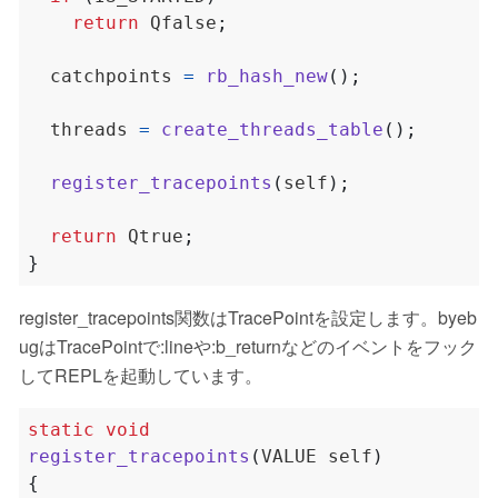
return
 Qfalse
;
  catchpoints 
=
rb_hash_new
();
  threads 
=
create_threads_table
();
register_tracepoints
(
self
);
return
 Qtrue
;
}
register_tracepoints関数はTracePointを設定します。byeb
ugはTracePointで:lineや:b_returnなどのイベントをフック
してREPLを起動しています。
static
void
register_tracepoints
(
VALUE self
)
{