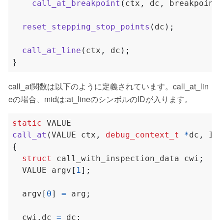
call_at_breakpoint
(
ctx
,
 dc
,
 breakpoint
reset_stepping_stop_points
(
dc
);
call_at_line
(
ctx
,
 dc
);
}
call_at関数は以下のように定義されています。call_at_lin
eの場合、midは:at_lineのシンボルのIDが入ります。
static
call_at
(
VALUE ctx
,
debug_context_t
*
dc
,
 ID
{
struct
 call_with_inspection_data cwi
;
  VALUE argv
[
1
];
  argv
[
0
]
=
 arg
;
  cwi
.
dc 
=
 dc
;