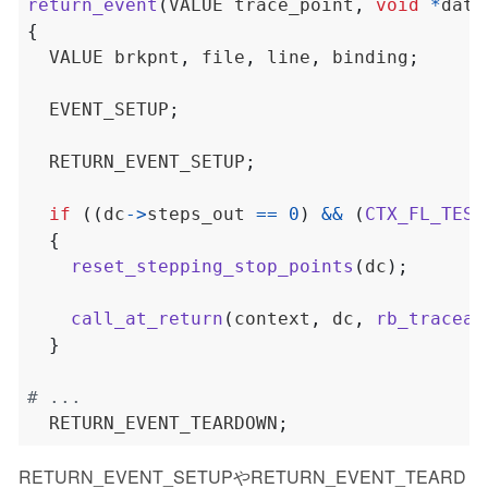
return_event
(
VALUE trace_point
,
void
*
data
{
  VALUE brkpnt
,
 file
,
 line
,
 binding
;
  EVENT_SETUP
;
  RETURN_EVENT_SETUP
;
if
((
dc
->
steps_out 
==
0
)
&&
(
CTX_FL_TEST
{
reset_stepping_stop_points
(
dc
);
call_at_return
(
context
,
 dc
,
rb_tracear
}
  RETURN_EVENT_TEARDOWN
;
RETURN_EVENT_SETUPやRETURN_EVENT_TEARD