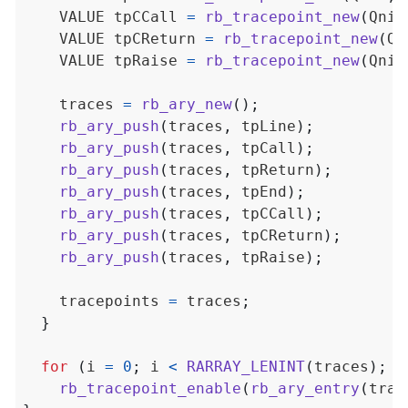
    VALUE tpCCall 
=
rb_tracepoint_new
(
Qnil
    VALUE tpCReturn 
=
rb_tracepoint_new
(
Qn
    VALUE tpRaise 
=
rb_tracepoint_new
(
Qnil
    traces 
=
rb_ary_new
();
rb_ary_push
(
traces
,
 tpLine
);
rb_ary_push
(
traces
,
 tpCall
);
rb_ary_push
(
traces
,
 tpReturn
);
rb_ary_push
(
traces
,
 tpEnd
);
rb_ary_push
(
traces
,
 tpCCall
);
rb_ary_push
(
traces
,
 tpCReturn
);
rb_ary_push
(
traces
,
 tpRaise
);
    tracepoints 
=
 traces
;
}
for
(
i 
=
0
;
 i 
<
RARRAY_LENINT
(
traces
);
 i
rb_tracepoint_enable
(
rb_ary_entry
(
trac