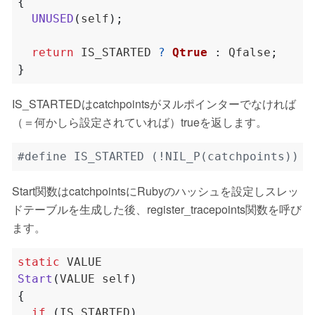
{
UNUSED
(
self
);
return
 IS_STARTED 
?
Qtrue
:
 Qfalse
;
}
IS_STARTEDはcatchpointsがヌルポインターでなければ
（＝何かしら設定されていれば）trueを返します。
#define IS_STARTED (!NIL_P(catchpoints))
Start関数はcatchpointsにRubyのハッシュを設定しスレッ
ドテーブルを生成した後、register_tracepoints関数を呼び
ます。
static
Start
(
VALUE self
)
{
if
(
IS_STARTED
)