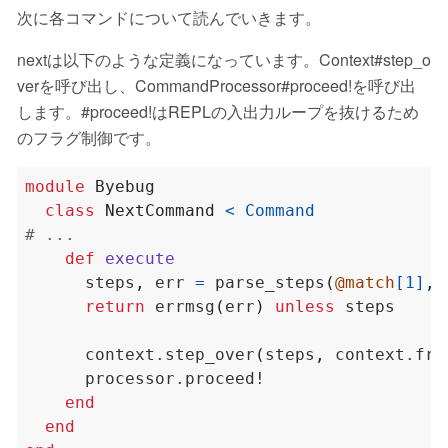
次に各コマンドについて読んでいきます。
nextは以下のような定義になっています。Context#step_o
verを呼び出し、CommandProcessor#proceed!を呼び出
します。#proceed!はREPLの入出力ループを抜けるため
のフラグ制御です。
module
Byebug
class
NextCommand
<
Command
# ...
def
execute
      steps
,
 err 
=
 parse_steps
(
@match
[
1
]
,
return
 errmsg
(
err
)
unless
      context
.
step_over
(
steps
,
 context
.
fra
      processor
.
end
end