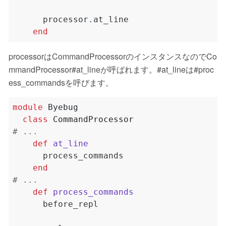
      processor
.
end
processorはCommandProcessorのインスタンスなのでCo
mmandProcessor#at_lineが呼ばれます。#at_lineは#proc
ess_commandsを呼びます。
module
Byebug
class
CommandProcessor
# ...
def
at_line
end
# ...
def
process_commands