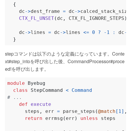
{
    dc
->
dest_frame 
=
 dc
->
calced_stack_size
CTX_FL_UNSET
(
dc
,
 CTX_FL_IGNORE_STEPS
);
    dc
->
lines 
=
 dc
->
lines 
<=
0
?
-
1
:
 dc
->
}
stepコマンドは以下のような定義になっています。Conte
xt#step_intoを呼び出した後、CommandProcessor#proce
ed!を呼び出します。
module
Byebug
class
StepCommand
<
Command
# ...
def
execute
      steps
,
 err 
=
 parse_steps
(
@match
[
1
]
,
return
 errmsg
(
err
)
unless