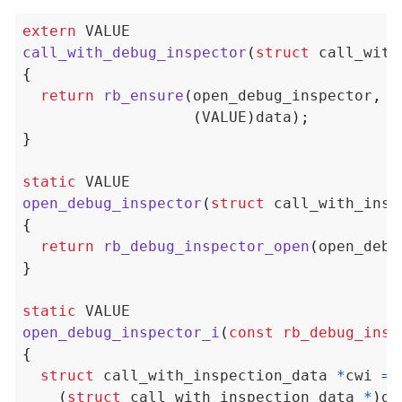
extern
call_with_debug_inspector
(
struct
 call_with
{
return
rb_ensure
(
open_debug_inspector
,
(
(
VALUE
)
data
);
}
static
open_debug_inspector
(
struct
 call_with_insp
{
return
rb_debug_inspector_open
(
open_debu
}
static
open_debug_inspector_i
(
const
rb_debug_insp
{
struct
 call_with_inspection_data 
*
cwi 
=
(
struct
 call_with_inspection_data 
*
)
da