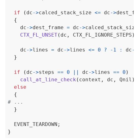
if
(
dc
->
calced_stack_size 
<=
 dc
->
dest_fr
{
    dc
->
dest_frame 
=
 dc
->
calced_stack_size
CTX_FL_UNSET
(
dc
,
 CTX_FL_IGNORE_STEPS
);
    dc
->
lines 
=
 dc
->
lines 
<=
0
?
-
1
:
 dc
->
}
if
(
dc
->
steps 
==
0
||
 dc
->
lines 
==
0
)
call_at_line_check
(
context
,
 dc
,
 Qnil
);
else
{
}
  EVENT_TEARDOWN
;
}