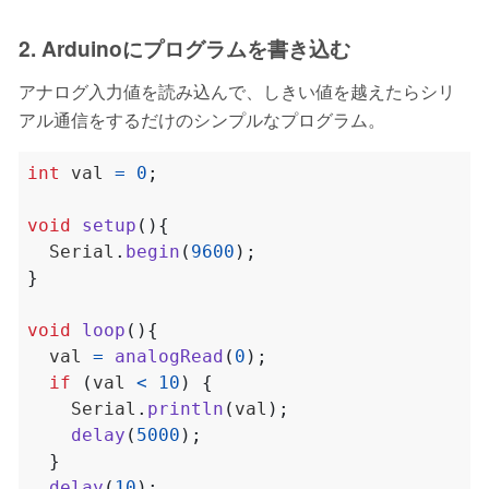
2. Arduinoにプログラムを書き込む
アナログ入力値を読み込んで、しきい値を越えたらシリ
アル通信をするだけのシンプルなプログラム。
int
 val 
=
0
;
void
setup
(){
  Serial
.
begin
(
9600
);
}
void
loop
(){
  val 
=
analogRead
(
0
);
if
(
val 
<
10
)
{
    Serial
.
println
(
val
);
delay
(
5000
);
}
delay
(
10
);