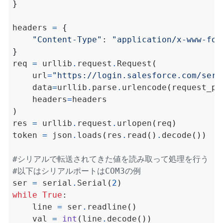
}
headers 
=
{
"Content-Type"
:
"application/x-www-for
}
req 
=
 urllib
.
request
.
Request
(
    url
=
"https://login.salesforce.com/serv
    data
=
urllib
.
parse
.
urlencode
(
request_pa
    headers
=
)
res 
=
 urllib
.
request
.
urlopen
(
req
)
token 
=
 json
.
loads
(
res
.
read
()
.
decode
())
#シリアルで転送されてきた値を読み取って処理を行う
#以下はシリアルポートはCOM3の例
ser 
=
 serial
.
Serial
(
2
)
while
True
:
    line 
=
 ser
.
readline
()
    val 
=
int
(
line
.
decode
())