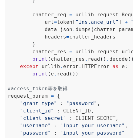
        chatter_req 
=
 urllib
.
request
.
Reque
            url
=
token
[
"instance_url"
]
+
"/
            data
=
json
.
dumps
(
chatter_param
)
            headers
=
)
        chatter_res 
=
 urllib
.
request
.
urlop
print
(
chatter_res
.
read
()
.
decode
())
except
 urllib
.
error
.
HTTPError 
as
 e
:
print
(
e
.
read
())
#access_token等を取得
request_param 
=
{
"grant_type"
:
"password"
,
"client_id"
:
 CLIENT_ID
,
"client_secret"
:
 CLIENT_SECRET
,
"username"
:
"input your username"
,
"password"
:
"input your password"