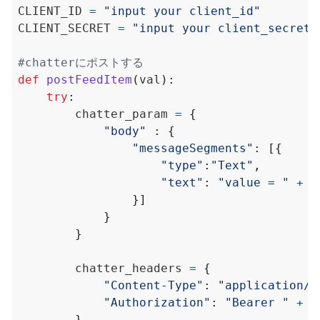
CLIENT_ID 
=
"input your client_id"
CLIENT_SECRET 
=
"input your client_secret"
#chatterにポストする
def
postFeedItem
(
val
):
try
:
        chatter_param 
=
{
"body"
:
{
"messageSegments"
:
[{
"type"
:
"Text"
,
"text"
:
"value = "
+
s
}]
}
}
        chatter_headers 
=
{
"Content-Type"
:
"application/j
"Authorization"
:
"Bearer "
+
 t
}