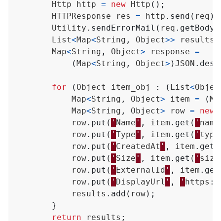
Http
http
=
new
Http
();
HTTPResponse
res
=
http
.
send
(
req
);
Utility
.
sendErrorMail
(
req
.
getBody
(
List
<
Map
<
String
,
Object
>>
results
Map
<
String
,
Object
>
response
=
(
Map
<
String
,
Object
>
)
JSON
.
dese
for
(
Object
item_obj
:
(
List
<
Objec
Map
<
String
,
Object
>
item
=
(
Ma
Map
<
String
,
Object
>
row
=
new
row
.
put
(
'
Name
'
,
item
.
get
(
'
name
row
.
put
(
'
Type
'
,
item
.
get
(
'
type
row
.
put
(
'
CreatedAt
'
,
item
.
get
(
row
.
put
(
'
Size
'
,
item
.
get
(
'
size
row
.
put
(
'
ExternalId
'
,
item
.
get
row
.
put
(
'
DisplayUrl
'
,
'
https
:
/
results
.
add
(
row
);
}
return
results
;