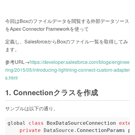
今回はBoxのファイルデータを閲覧する外部データソース
をApex Connector Frameworkを使って
定義し、SalesforceからBoxのファイル一覧を取得してみ
ます。
参考URL→
https://developer.salesforce.com/blogs/enginee
ring/2015/05/introducing-lightning-connect-custom-adapter
s.html
1. Connectionクラスを作成
サンプルは以下の通り。
global
class
BoxDataSourceConnection
exten
private
DataSource
.
ConnectionParams
pa