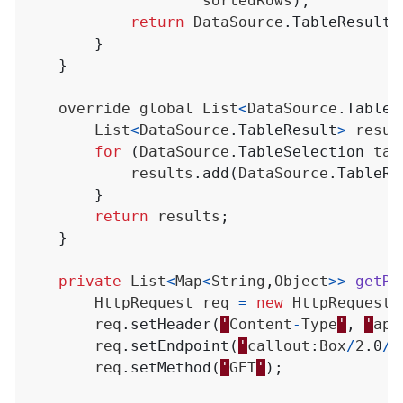
sortedRows
);
return
DataSource
.
TableResult
.
}
}
override
global
List
<
DataSource
.
TableR
List
<
DataSource
.
TableResult
>
resul
for
(
DataSource
.
TableSelection
tab
results
.
add
(
DataSource
.
TableRe
}
return
results
;
}
private
List
<
Map
<
String
,
Object
>>
getRo
HttpRequest
req
=
new
HttpRequest
(
req
.
setHeader
(
'
Content
-
Type
'
,
'
app
req
.
setEndpoint
(
'
callout
:
Box
/
2
.
0
/
f
req
.
setMethod
(
'
GET
'
);