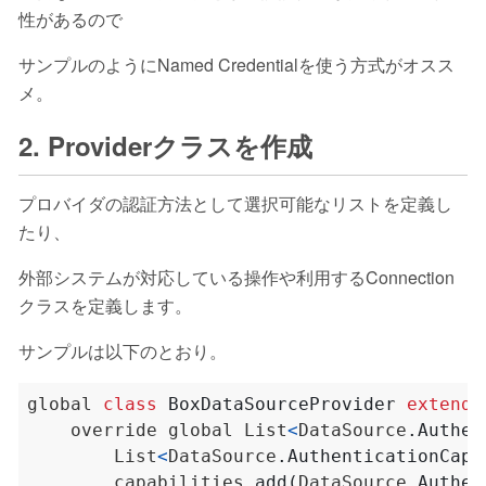
性があるので
サンプルのようにNamed Credentialを使う方式がオスス
メ。
2. Providerクラスを作成
プロバイダの認証方法として選択可能なリストを定義し
たり、
外部システムが対応している操作や利用するConnection
クラスを定義します。
サンプルは以下のとおり。
global
class
BoxDataSourceProvider
extends
override
global
List
<
DataSource
.
Authen
List
<
DataSource
.
AuthenticationCapa
capabilities
.
add
(
DataSource
.
Authen