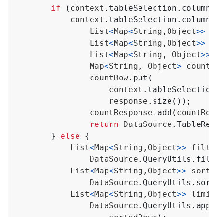
if
(
context
.
tableSelection
.
columns
context
.
tableSelection
.
columns
List
<
Map
<
String
,
Object
>>
r
List
<
Map
<
String
,
Object
>>
r
List
<
Map
<
String
,
Object
>>
Map
<
String
,
Object
>
countR
countRow
.
put
(
context
.
tableSelection
response
.
size
());
countResponse
.
add
(
countRow
return
DataSource
.
TableRes
}
else
{
List
<
Map
<
String
,
Object
>>
filte
DataSource
.
QueryUtils
.
filt
List
<
Map
<
String
,
Object
>>
sorte
DataSource
.
QueryUtils
.
sort
List
<
Map
<
String
,
Object
>>
limit
DataSource
.
QueryUtils
.
appl