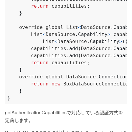
return
capabilities
;
}
override
global
List
<
DataSource
.
Capabi
List
<
DataSource
.
Capability
>
capabi
List
<
DataSource
.
Capability
>
();
capabilities
.
add
(
DataSource
.
Capabi
capabilities
.
add
(
DataSource
.
Capabi
return
capabilities
;
}
override
global
DataSource
.
Connection
return
new
BoxDataSourceConnection
}
}
getAuthenticationCapabilitiesで対応している認証方式を
定義します。