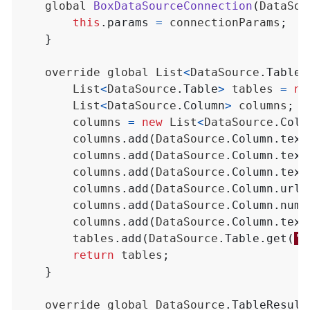
global
BoxDataSourceConnection
(
DataSou
this
.
params
=
connectionParams
;
}
override
global
List
<
DataSource
.
Table
>
List
<
DataSource
.
Table
>
tables
=
ne
List
<
DataSource
.
Column
>
columns
;
columns
=
new
List
<
DataSource
.
Colu
columns
.
add
(
DataSource
.
Column
.
text
columns
.
add
(
DataSource
.
Column
.
text
columns
.
add
(
DataSource
.
Column
.
text
columns
.
add
(
DataSource
.
Column
.
url
(
columns
.
add
(
DataSource
.
Column
.
numb
columns
.
add
(
DataSource
.
Column
.
text
tables
.
add
(
DataSource
.
Table
.
get
(
'
E
return
tables
;
}
override
global
DataSource
.
TableResult