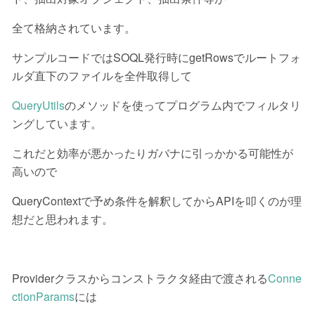
全て格納されています。
サンプルコードではSOQL発行時にgetRowsでルートフォ
ルダ直下のファイルを全件取得して
QueryUtils
のメソッドを使ってプログラム内でフィルタリ
ングしています。
これだと効率が悪かったりガバナに引っかかる可能性が
高いので
QueryContextで予め条件を解釈してからAPIを叩くのが理
想だと思われます。
Providerクラスからコンストラクタ経由で渡される
Conne
ctionParams
には