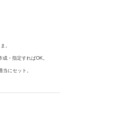
のまま。
leで作成・指定すればOK。
間を適当にセット。