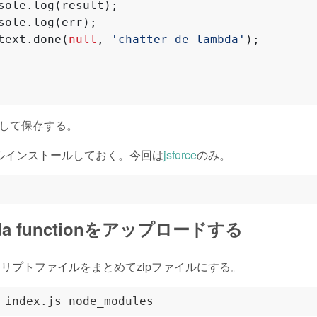
sole
.
log
(
result
);
sole
.
log
(
err
);
text
.
done
(
null
,
'chatter de lambda'
);
sとして保存する。
ルインストールしておく。今回は
jsforce
のみ。
da functionをアップロードする
のスクリプトファイルをまとめてzipファイルにする。