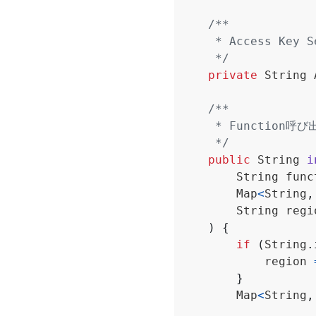
     */
private
String
     */
public
String
i
String
func
Map
<
String
,
String
regi
)
{
if
(
String
.
region
}
Map
<
String
,