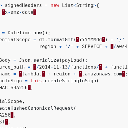
>
signedHeaders
=
new
List
<
String
>
{
'
x
-
amz
-
date
'
=
DateTime
.
now
();
entialScope
=
dt
.
formatGmt
(
'
YYYYMMdd
'
)
+
'/'
region
+
'/'
+
SERVICE
+
'
/
aws4
Body
=
Json
.
serialize
(
payLoad
);
urce_path
=
'
/
2014
-
11
-
13
/
functions
/
'
+
functi
name
=
'
lambda
.
'
+
region
+
'
.
amazonaws
.
com
'
;
ngToSign
=
this
.
createStringToSign
(
MAC
-
SHA256
'
,
ialScope
,
eateHashedCanonicalRequest
(
A256
'
,
ST
'
,