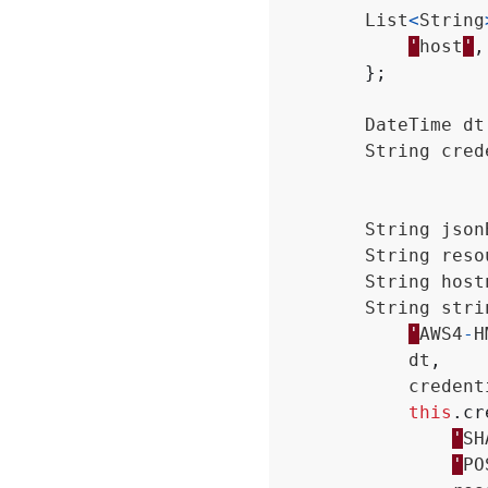
List
<
String
'
host
'
,
};
DateTime
dt
String
cred
String
json
String
reso
String
host
String
stri
'
AWS4
-
H
dt
,
credent
this
.
cr
'
SH
'
PO