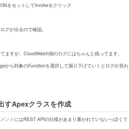
SONをセットしてInvokeをクリック
ultsにログが出るので確認。
てますが、CloudWatch側のログにはちゃんと残ってます。
はLogsから対象のFunctionを選択して掘り下げていくとログが見
呼び出すApexクラスを作成
ュメント
にはREST APIの仕様があまり書かれていないっぽくて