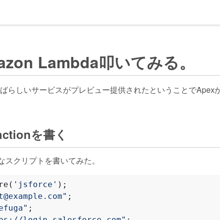
azon Lambda叩いてみる。
ばらしいサービスがプレビュー提供されたということでApex
nctionを書く
ようなスクリプトを書いてみた。
re
(
'jsforce'
);
t@example.com"
;
efuga"
;
ps://login.salesforce.com"
;