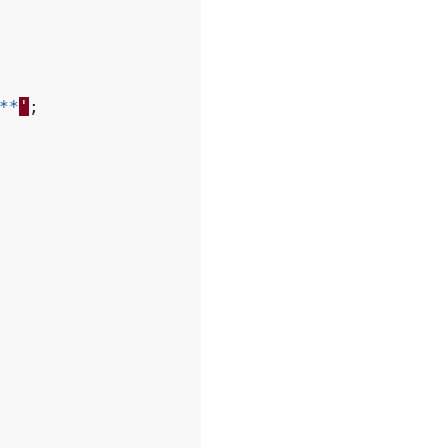
**
'
;