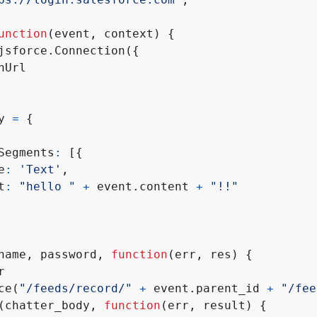
unction
(
event
,
context
)
{
jsforce
.
Connection
({
nUrl
y
=
{
Segments
:
[{
e
:
'Text'
,
t
:
"hello "
+
event
.
content
+
"!!"
name
,
password
,
function
(
err
,
res
)
{
r
ce
(
"/feeds/record/"
+
event
.
parent_id
+
"/fee
(
chatter_body
,
function
(
err
,
result
)
{