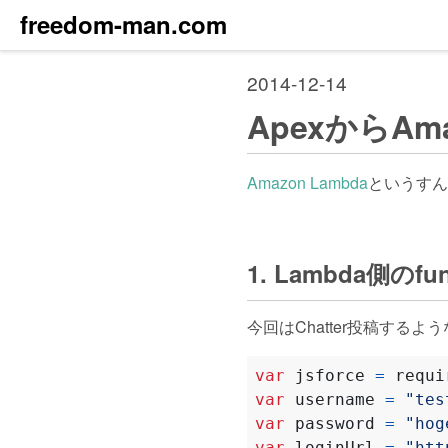
freedom-man.com
2014-12-14
ApexからAm
Amazon Lambda
というすん
1. Lambda側のfu
今回はChatter投稿する
var
jsforce
=
requi
var
username
=
"tes
var
password
=
"hog
var
loginUrl
=
"htt