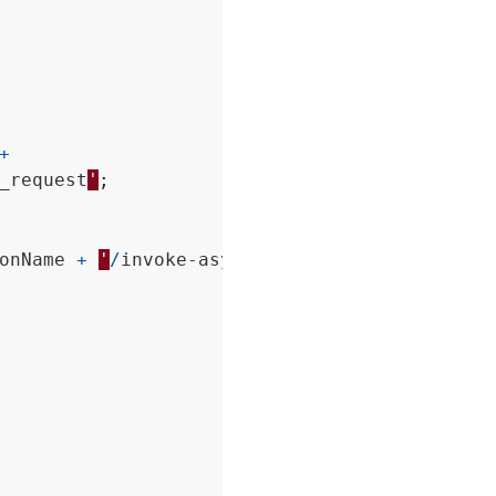
+
_request
'
;
onName
+
'
/
invoke
-
async
/
'
;