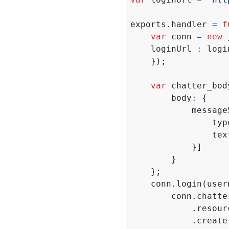
exports
.
handler
=
f
var
conn
=
new
loginUrl
:
logi
});
var
chatter_bod
body
:
{
message
typ
tex
}]
}
};
conn
.
login
(
user
conn
.
chatte
.
resour
.
create