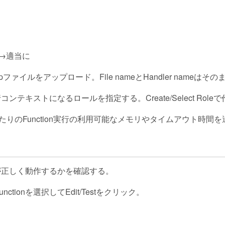
ion→適当に
たZipファイルをアップロード。File nameとHandler nameはそ
nの実行コンテキストになるロールを指定する。Create/Select Ro
gs→一回あたりのFunction実行の利用可能なメモリやタイムアウト時
ionが正しく動作するかを確認する。
nctionを選択してEdit/Testをクリック。