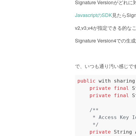
Signature Versi
JavascriptのSDK
見たらSig
v2,v3,v4が指定できる
Signature Version4での
で、いつも通り汚い感じです
public
with
sharing
private
final
S
private
final
S
     */
private
String