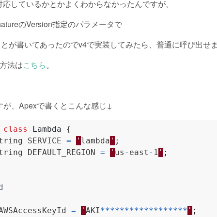
onがどれに対応しているかとかよくわからなかったんですが、
natureのVersion指定のパラメータで
的なことが書いてあったのでv4で実装してみたら、普通に呼び出せ
生成方法は
こちら
。
が、Apexで書くとこんな感じ↓
class
Lambda
{
tring
SERVICE
=
'
lambda
'
;
tring
DEFAULT_REGION
=
'
us
-
east
-
1
'
;
AWSAccessKeyId
=
'
AKI
******************
'
;