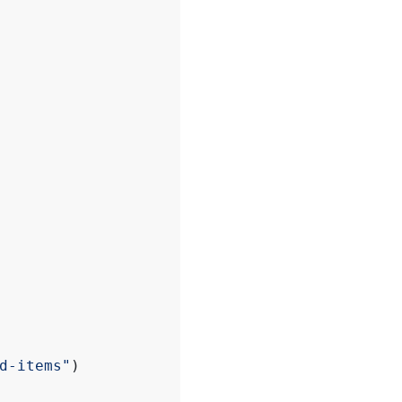
d-items"
)