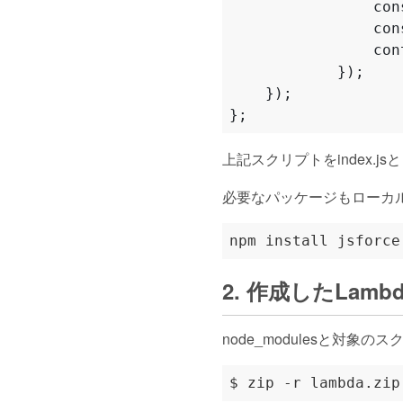
con
con
con
});
});
};
上記スクリプトをindex.j
必要なパッケージもローカ
2. 作成したLamb
node_modulesと対象