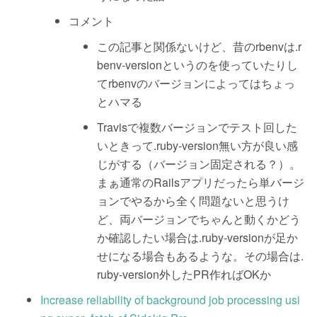
コメント
この記事と関係ないけど、昔のrbenvは.r
benv-versionというのを使っていたりし
てrbenvのバージョンによってはちょっ
とハマる
Travisで複数バージョンでテスト回した
いときって.ruby-version無い方が良い感
じがする（バージョン固定される？）。
まぁ通常のRailsアプリだったら単バージ
ョンでやるから全く問題ないと思うけ
ど、両バージョンでちゃんと動くかどう
か確認したい場合は.ruby-versionが足か
せになる場合もあるような。その場合は.
ruby-version外したPR作ればOKか
Increase reliability of background job processing usi