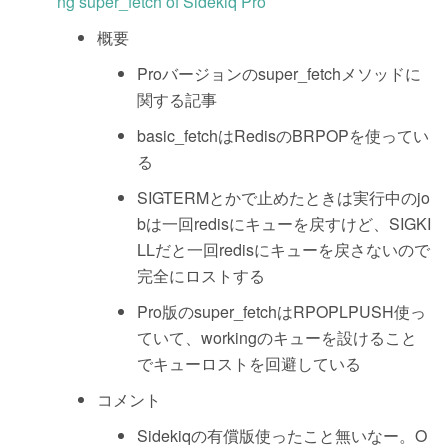
ng super_fetch of Sidekiq Pro
概要
Proバージョンのsuper_fetchメソッドに
関する記事
basic_fetchはRedisのBRPOPを使ってい
る
SIGTERMとかで止めたときは実行中のjo
bは一回redisにキューを戻すけど、SIGKI
LLだと一回redisにキューを戻さないので
完全にロストする
Pro版のsuper_fetchはRPOPLPUSH使っ
ていて、workingのキューを設けること
でキューロストを回避している
コメント
Sidekiqの有償版使ったこと無いなー。O