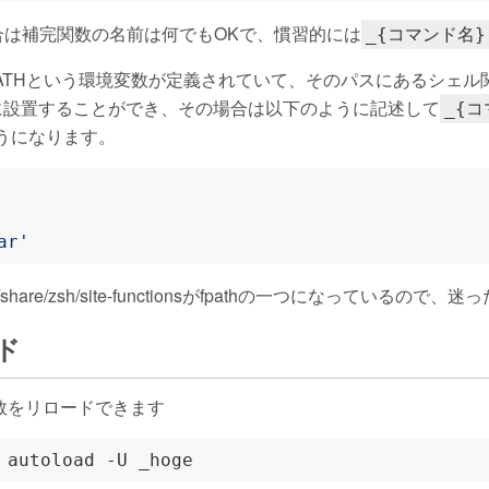
す場合は補完関数の名前は何でもOKで、慣習的には
_{コマンド名}
や$FPATHという環境変数が定義されていて、そのパスにあるシ
athに設置することができ、その場合は以下のように記述して
_{
ようになります。
ar'
al/share/zsh/site-functionsがfpathの一つになっている
ド
数をリロードできます