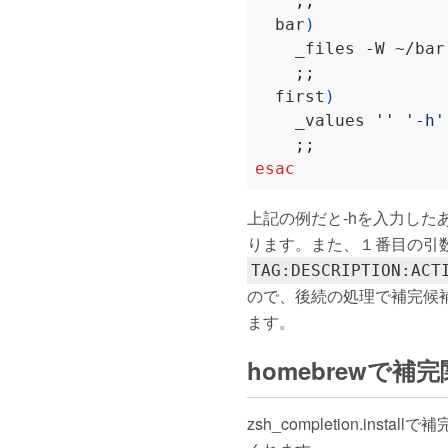
;;
  bar
)
;;
  first
)
    _values 
''
'-h'
;;
esac
上記の例だと-hを入力したあ
ります。また、１番目の引数の
TAG:DESCRIPTION:ACT
ので、後続の処理で補完候
ます。
homebrewで
zsh_completion.insta