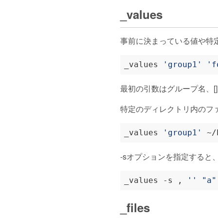
_values
事前に決まっている値や特定
_values 
'group1'
'f
最初の引数はグループ名、[
特定のディレクトリ内のフ
_values 
'group1'
-sオプションを指定する
_values -s , 
''
"a"
_files