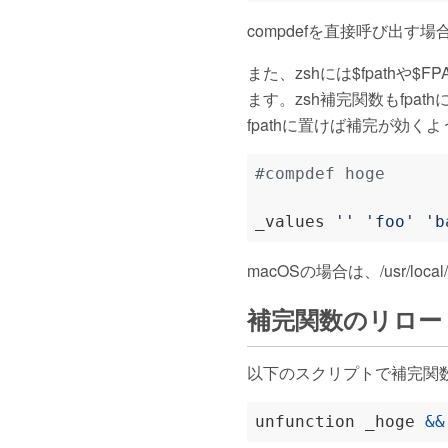
compdefを直接呼び出
また、zshには$fpath
ます。zsh補完関数もfp
fpathに置けば補完が効く
#compdef hoge
_values 
''
'foo'
'b
macOSの場合は、/usr/loc
補完関数のリロー
以下のスクリプトで補完関
unfunction _hoge 
&&