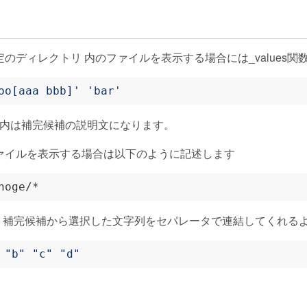
のディレクトリ 内のファイルを表示する場合には_values関
oo[aaa bbb]'
'bar'
]内は補完候補の説明文になります。
ァイルを表示する場合は以下のように記述します
と、補完候補から選択した文字列をセパレータで連結してくれる
"b"
"c"
"d"