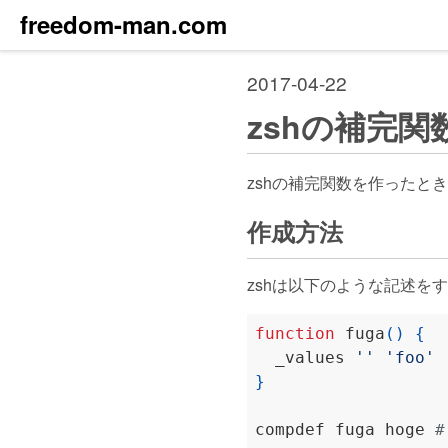
freedom-man.com
2017-04-22
zshの補完
zshの補完関数を作ったと
作成方法
zshは以下のような記述
function
 fuga
()
{
  _values 
''
'foo'
}
compdef fuga hoge 