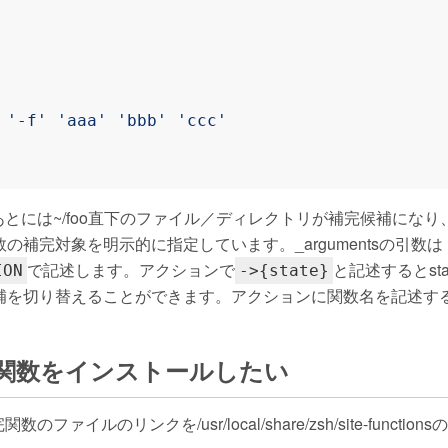
'-f'
'aaa'
'bbb'
'ccc'
とには~/foo直下のファイル／ディレクトリが補完候補になり、-
補完対象を明示的に指定しています。_argumentsの引数は
で記述します。アクションで
と記述するとst
ION
->{state}
補を切り替えることができます。アクションに関数名を記述す
補完関数をインストールしたい
llで補完関数のファイルのリンクを/usr/local/share/zsh/site-fu