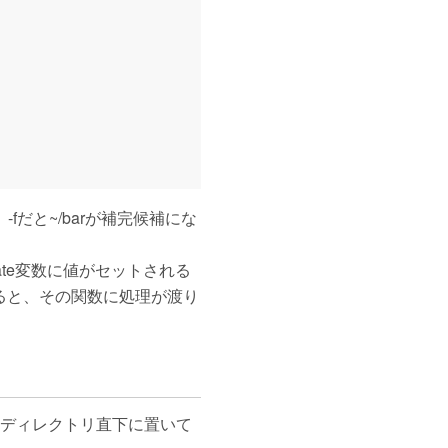
fだと~/barが補完候補にな
ate変数に値がセットされる
ると、その関数に処理が渡り
nctionsのディレクトリ直下に置いて