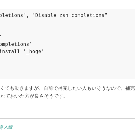
pletions", "Disable zsh completions"



ompletions'

install '_hoge'

ith?は付けなくても動きますが、自前で補完したい人もいそうなので
に入れておいた方が良さそうです。
作導入編