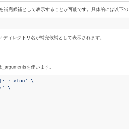
ァイルを補完候補として表示することが可能です。具体的には以下
ル／ディレクトリ名が補完候補として表示されます。
rgumentsを使います。
]: :->foo'
r'