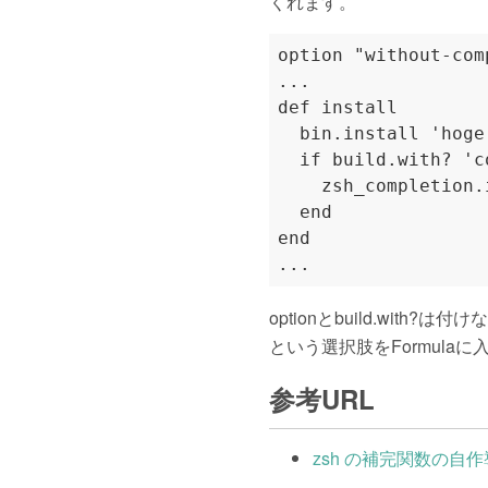
くれます。
option "without-com
...

def install

  bin.install 'hoge'
  if build.with? 'c
    zsh_completion.
  end

end

optionとbuild.w
という選択肢をFormula
参考URL
zsh の補完関数の自