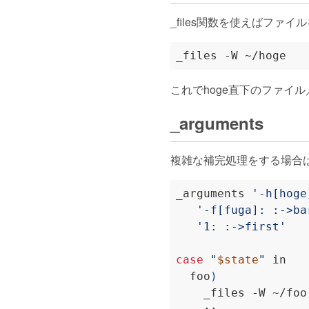
_files関数を使えばフ
これでhoge直下のファイ
_arguments
複雑な補完処理をする場合は_a
_arguments 
'-h[hoge
'-f[fuga]: :->ba
'1: :->first'
case
"
$state
"
  foo
)