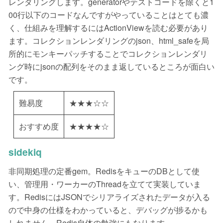
レンダリングします。generatorやテストコードを除くと1
00行以下のコードなんですがやっていることはとても濃
く、仕組みを理解するにはActionViewを読む必要があり
ます。コレクションレンダリングのjson、html_safeを局
所的にモンキーパッチすることでコレクションレンダリ
ング時にjsonの配列をそのまま返しているところが面白い
です。
難易度
★★★☆☆
おすすめ度
★★★★☆
sidekiq
非同期処理の定番gem。RedisをキューのDBとして使
い、管理用・ワーカーのThreadを立てて実装していま
す。RedisにはJSONでシリアライズされたデータが入る
ので中身の仕様をわかっていると、デバッグが捗るかも
しれません。Redis自体の勉強にもなります。