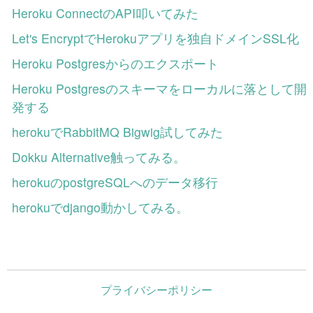
Heroku ConnectのAPI叩いてみた
Let's EncryptでHerokuアプリを独自ドメインSSL化
Heroku Postgresからのエクスポート
Heroku Postgresのスキーマをローカルに落として開
発する
herokuでRabbitMQ Bigwig試してみた
Dokku Alternative触ってみる。
herokuのpostgreSQLへのデータ移行
herokuでdjango動かしてみる。
プライバシーポリシー