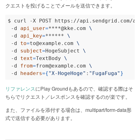
クエストを投げることでメールを送信できます。
$ curl -X POST https://api.sendgrid.com/ap
 -d 
api_user
=
****@kke.com 
 -d 
api_key
=
****** 
 -d 
to
=
to@example.com 
 -d 
subject
=
HogeSubject 
 -d 
text
=
TextBody 
 -d 
from
=
from@example.com 
 -d 
headers
={
"X-HogeHoge"
:
"FugaFuga"
}
リファレンス
にPlay Groundもあるので、確認する際はそ
ちらでリクエスト／レスポンスを確認するのが楽です。
また、ファイルを添付する場合は、multipart/form-data形
式で送信する必要があります。