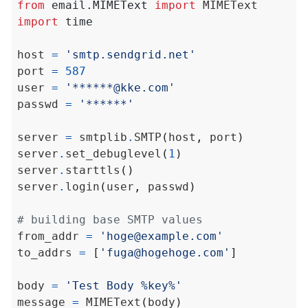
from
email.MIMEText
import
import
time
host 
=
'smtp.sendgrid.net'
port 
=
587
user 
=
'******@kke.com'
passwd 
=
'******'
server 
=
 smtplib
.
SMTP
(
host
,
 port
)
server
.
set_debuglevel
(
1
)
server
.
starttls
()
server
.
login
(
user
,
 passwd
)
# building base SMTP values
from_addr 
=
'hoge@example.com'
to_addrs 
=
[
'fuga@hogehoge.com'
]
body 
=
'Test Body %key%'
message 
=
 MIMEText
(
body
)