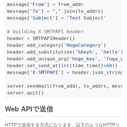
message
[
'From'
]
=
message
[
'To'
]
=
","
.
join
(
to_addrs
)
message
[
'Subject'
]
=
'Test Subject'
# building X-SMTPAPI header
header 
=
 SMTPAPIHeader
()
header
.
add_category
(
'HogeCategory'
)
header
.
add_substitution
(
'%key%'
,
'hello'
)
header
.
add_unique_arg
(
'hoge_key'
,
'fuga_va
header
.
set_send_at
(
int
(
time
.
time
()
+
60
))
message
[
'X-SMTPAPI'
]
=
 header
.
json_string
(
server
.
sendmail
(
from_addr
,
 to_addrs
,
 messa
server
.
quit
()
Web APIで送信
HTTPで送信する方式になります。以下のようなHTTPリ