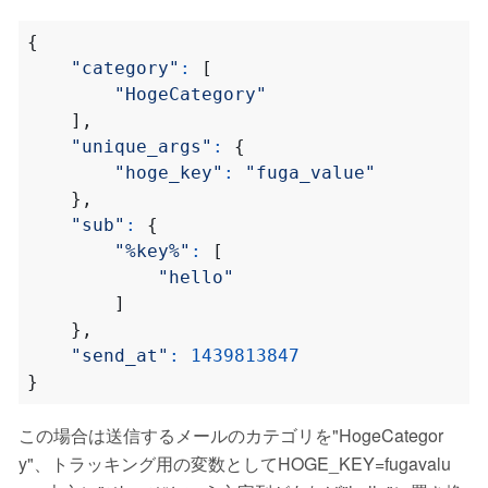
{
"category"
:
[
"HogeCategory"
],
"unique_args"
:
{
"hoge_key"
:
"fuga_value"
},
"sub"
:
{
"%key%"
:
[
"hello"
]
},
"send_at"
:
1439813847
}
この場合は送信するメールのカテゴリを"HogeCategor
y"、トラッキング用の変数としてHOGE_KEY=fugavalu