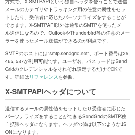
方式で、X-SMTPAPIという独自ヘッダを使うことで送信
メールのカテゴリやトラッキング用の任意の属性をセッ
トしたり、受信者に応じたパーソナライズをすることが
できます。X-SMTPAPI以外は通常のSMTPを使ったメー
ル送信になるので、OutlookやThunderbird等の任意のメー
ラーを使ったメール送信ができるのが利点です。
SMTPのホストには"smtp.sendgrid.net"、ポート番号は25,
465, 587が利用可能です。ユーザ名、パスワードはSend
Gridのクレデンシャルをそれぞれ設定するだけでOKで
す。詳細は
リファレンス
を参照。
X-SMTPAPIヘッダについて
送信するメールの属性値をセットしたり受信者に応じた
パーソナライズをすることができるSendGridのSMTP独
自拡張ヘッダになります。ヘッダの値は以下のようなJS
ONになります。