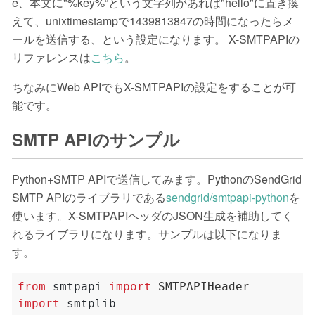
e、本文に"%key%“という文字列があれば"hello"に置き換
えて、unixtimestampで1439813847の時間になったらメ
ールを送信する、という設定になります。 X-SMTPAPIの
リファレンスは
こちら
。
ちなみにWeb APIでもX-SMTPAPIの設定をすることが可
能です。
SMTP APIのサンプル
Python+SMTP APIで送信してみます。PythonのSendGrid
SMTP APIのライブラリである
sendgrid/smtpapi-python
を
使います。X-SMTPAPIヘッダのJSON生成を補助してく
れるライブラリになります。サンプルは以下になりま
す。
from
smtpapi
import
import
smtplib