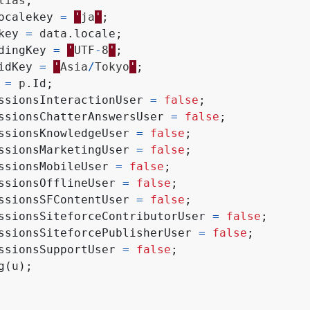
lias
;
ocalekey
=
'
ja
'
;
key
=
data
.
locale
;
dingKey
=
'
UTF
-
8
'
;
idKey
=
'
Asia
/
Tokyo
'
;
=
p
.
Id
;
ssionsInteractionUser
=
false
;
ssionsChatterAnswersUser
=
false
;
ssionsKnowledgeUser
=
false
;
ssionsMarketingUser
=
false
;
ssionsMobileUser
=
false
;
ssionsOfflineUser
=
false
;
ssionsSFContentUser
=
false
;
ssionsSiteforceContributorUser
=
false
;
ssionsSiteforcePublisherUser
=
false
;
ssionsSupportUser
=
false
;
g
(
u
);