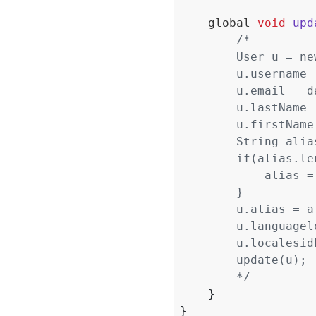
global
void
upd
        */
}
}