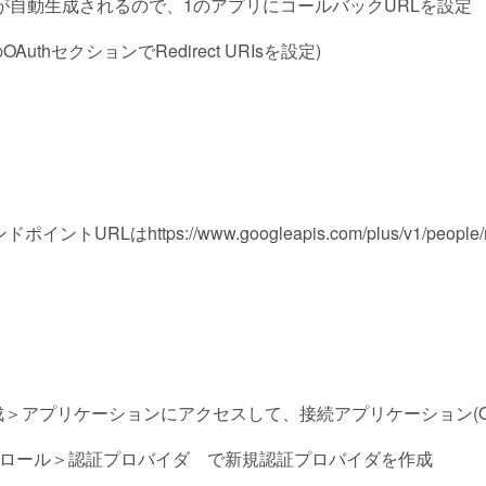
Lが自動生成されるので、1のアプリにコールバックURLを設定
ialsのOAuthセクションでRedirect URIsを設定)
RLはhttps://www.googleapis.com/plus/v1/people/
ceの作成＞アプリケーションにアクセスして、接続アプリケーション(OA
ロール＞認証プロバイダ で新規認証プロバイダを作成