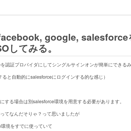
でfacebook, google, sales
SOしてみる。
, salesforceを認証プロバイダにしてシングルサインオンが簡単に
ンすると自動的にsalesforceにログインする的な感じ）
イダにする場合は別salesforce環境を用意する必要があります。
ロバイダってなんだそりゃ？って思いましたが
rce環境をすでに使っていて