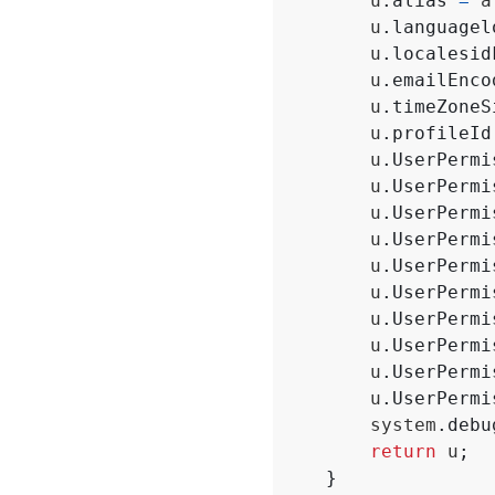
u
.
alias
=
a
u
.
languagel
u
.
localesid
u
.
emailEnco
u
.
timeZoneS
u
.
profileId
u
.
UserPermi
u
.
UserPermi
u
.
UserPermi
u
.
UserPermi
u
.
UserPermi
u
.
UserPermi
u
.
UserPermi
u
.
UserPermi
u
.
UserPermi
u
.
UserPermi
system
.
debu
return
u
;
}