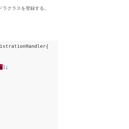
ンドラクラスを登録する。
istrationHandler
{
'
]
;