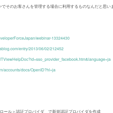
かでそのお客さんを管理する場合に利用するものなんだと思い
DeveloperForceJapan/webinar-13324430
nablog.com/entry/2013/06/02/212452
om/HTViewHelpDoc?id=sso_provider_facebook.htm&language=ja
com/accounts/docs/OpenID?hl=ja
ロール＞認証プロバイダ で新規認証プロバイダを作成