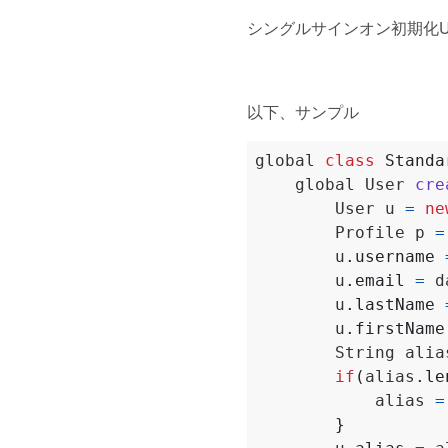
シングルサインオン初期化UR
以下、サンプル
global
class
Standa
global
User
cre
User
u
=
ne
Profile
p
=
u
.
username
u
.
email
=
d
u
.
lastName
u
.
firstName
String
alia
if
(
alias
.
le
alias
=
}