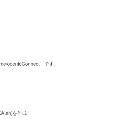
me/openIdConnect です。
uth)を作成