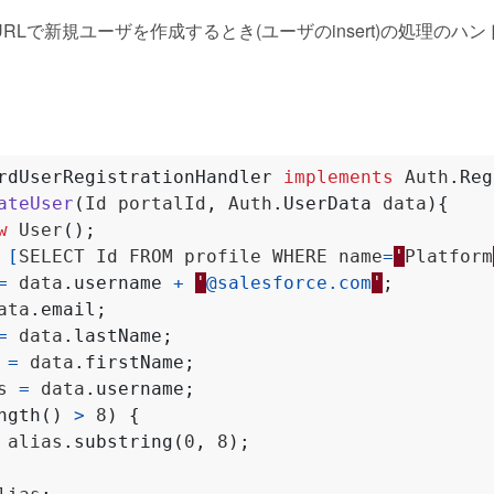
Lで新規ユーザを作成するとき(ユーザのinsert)の処理のハ
rdUserRegistrationHandler
implements
Auth
.
Reg
ateUser
(
Id
portalId
,
Auth
.
UserData
data
){
w
User
();
[
SELECT
Id
FROM
profile
WHERE
name
=
'
Platform
=
data
.
username
+
'
@salesforce.com
'
;
ata
.
email
;
=
data
.
lastName
;
=
data
.
firstName
;
s
=
data
.
username
;
ngth
()
>
8
)
{
alias
.
substring
(
0
,
8
);