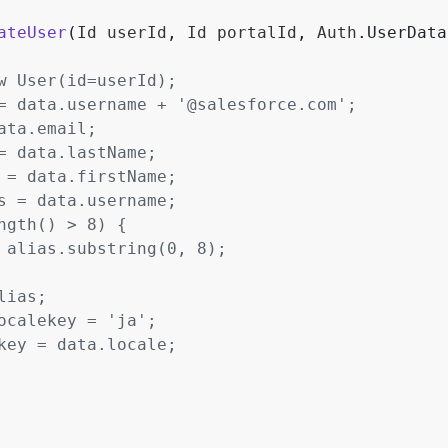
ateUser
(
Id
userId
,
Id
portalId
,
Auth
.
UserData