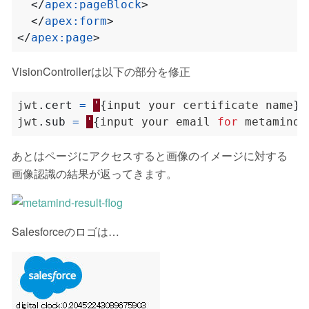
</
apex:pageBlock
>
</
apex:form
>
</
apex:page
>
VisionControllerは以下の部分を修正
jwt
.
cert
=
'
{
input
your
certificate
name
}
'
jwt
.
sub
=
'
{
input
your
email
for
metamind
.
あとはページにアクセスすると画像のイメージに対する
画像認識の結果が返ってきます。
Salesforceのロゴは…