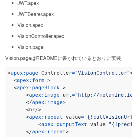
JWT.apex
JWTBearer.apex
Vision.apex
VisionController.apex
Vision.page
Vision.pageはREADMEに書かれているとおりに実装
<
apex:page
Controller
=
"VisionController"
>
<
apex:form
>
<
apex:pageBlock
>
<
apex:image
url
=
"http://metamind.io/
</
apex:image
>
<
br
/>
<
apex:repeat
value
=
"{!callVisionUrl}
<
apex:outputText
value
=
"{!predic
</
apex:repeat
>