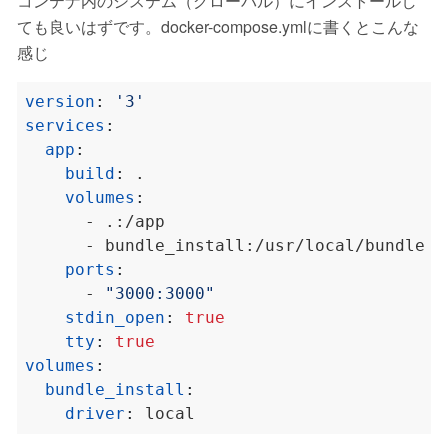
コンテナ内のシステム（グローバル）にインストールし
ても良いはずです。docker-compose.ymlに書くとこんな
感じ
version
:
'3'
services
:
app
:
build
:
.
volumes
:
- .:/app
- bundle_install:/usr/local/bundle
ports
:
- 
"3000:3000"
stdin_open
:
true
tty
:
true
volumes
:
bundle_install
:
driver
:
local