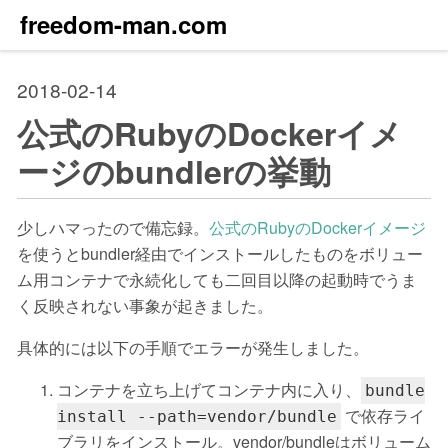
freedom-man.com
2018-02-14
公式のRubyのDockerイメ
ージのbundlerの挙動
少しハマったので備忘録。
公式のRubyのDockerイメージ
を使うとbundler経由でインストールしたものをボリュー
ム用コンテナで永続化しても二回目以降の起動時でうま
く反映されない事象が起きました。
具体的には以下の手順でエラーが発生しました。
コンテナを立ち上げてコンテナ内に入り、
bundle
で依存ライ
install --path=vendor/bundle
ブラリをインストール。vendor/bundleはボリューム