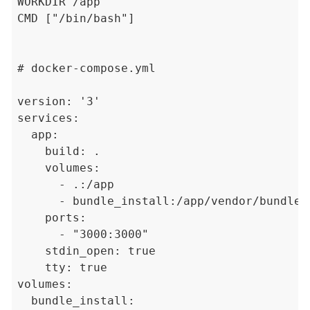
WORKDIR /app

CMD ["/bin/bash"]

# docker-compose.yml

version: '3'

services:

  app:

    build: .

    volumes:

      - .:/app

      - bundle_install:/app/vendor/bundle

    ports:

      - "3000:3000"

    stdin_open: true

    tty: true

volumes:

  bundle_install:
