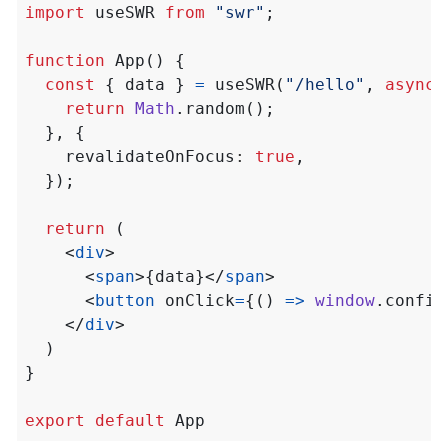
import
useSWR
from
"swr"
;
function
App() {
const
{
data
}
=
useSWR
(
"/hello"
,
async
return
Math
.
random
();
},
{
revalidateOnFocus
: 
true
,
});
return
(
<
div
>
<
span
>{
data
}</
span
>
<
button
onClick
=
{()
=>
window
.
confir
</
div
>
)
}
export
default
App