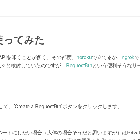
in使ってみた
るAPIを叩くことが多く、その都度、
heroku
で立てるか、
ngrok
で
色々と検討していたのですが、
RequestBin
という便利そうなサ
、[Create a RequestBin]ボタンをクリックします。
ートにしたい場合（大体の場合そうだと思いますが）はPriva