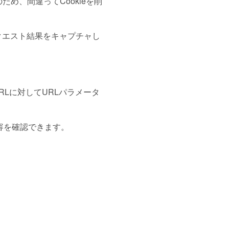
のため、間違ってCookieを削
クエスト結果をキャプチャし
ャ用のURLに対してURLパラメータ
て内容を確認できます。