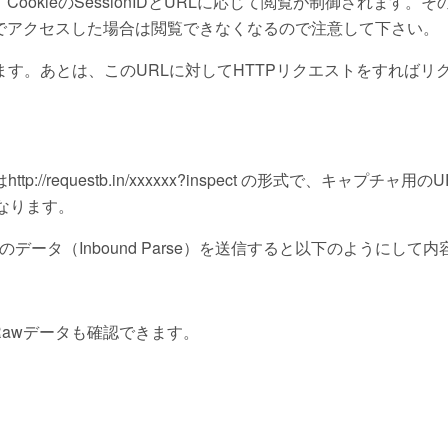
okieのSessionIDとURLに応じて閲覧が制御されます。そ
でアクセスした場合は閲覧できなくなるので注意して下さい。
ます。あとは、このURLに対してHTTPリクエストをすればリ
p://requestb.in/xxxxxx?inspect の形式で、キャプチ
になります。
hookのデータ（Inbound Parse）を送信すると以下のようにし
Rawデータも確認できます。