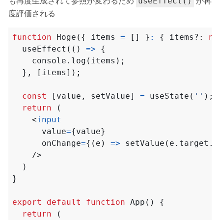
も再度生成されて参照が変わるため
が再
useEffect()
度評価される
function
Hoge
({
items
=
[]
}
:
{
items?
: 
nu
useEffect
(()
=>
{
console
.
log
(
items
);
},
[
items
]);
const
[
value
,
setValue
]
=
useState
(
''
);
return
(
<
input
value
=
{
value
}
onChange
=
{(
e
)
=>
setValue
(
e
.
target
.
v
/>
)
}
export
default
function
App() {
return
(