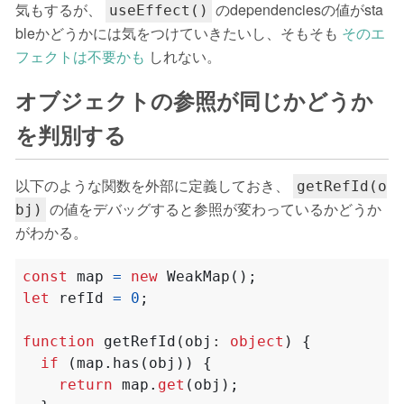
気もするが、
のdependenciesの値がsta
useEffect()
bleかどうかには気をつけていきたいし、そもそも
そのエ
フェクトは不要かも
しれない。
オブジェクトの参照が同じかどうか
を判別する
以下のような関数を外部に定義しておき、
getRefId(o
の値をデバッグすると参照が変わっているかどうか
bj)
がわかる。
const
map
=
new
WeakMap
();
let
refId
=
0
;
function
getRefId
(
obj
: 
object
)
{
if
(
map
.
has
(
obj
))
{
return
map
.
get
(
obj
);