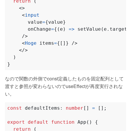
return
(
<>
<
input
value
=
{
value
}
onChange
=
{(
e
)
=>
setValue
(
e
.
target
.
/>
<
Hoge
items
=
{[]}
/>
</>
)
}
なので関数の外側でconst定義したものを固定配列として
渡すと参照が変わらないのでuseEffectが再度実行されな
い。
const
defaultItems
: 
number
[]
=
[];
export
default
function
App() {
return
(