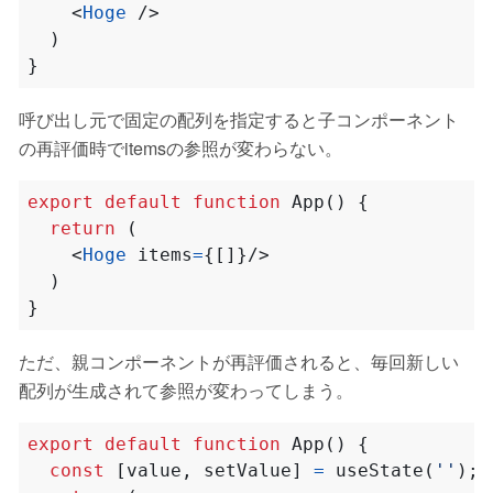
<
Hoge
/>
)
}
呼び出し元で固定の配列を指定すると子コンポーネント
の再評価時でitemsの参照が変わらない。
export
default
function
App() {
return
(
<
Hoge
items
=
{[]}/>
)
}
ただ、親コンポーネントが再評価されると、毎回新しい
配列が生成されて参照が変わってしまう。
export
default
function
App() {
const
[
value
,
setValue
]
=
useState
(
''
);