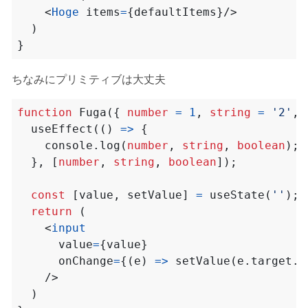
<
Hoge
items
=
{
defaultItems
}/>
)
}
ちなみにプリミティブは大丈夫
function
Fuga
({
number
=
1
,
string
=
'2'
,
useEffect
(()
=>
{
console
.
log
(
number
,
string
,
boolean
);
},
[
number
,
string
,
boolean
]);
const
[
value
,
setValue
]
=
useState
(
''
);
return
(
<
input
value
=
{
value
}
onChange
=
{(
e
)
=>
setValue
(
e
.
target
.
v
/>
)