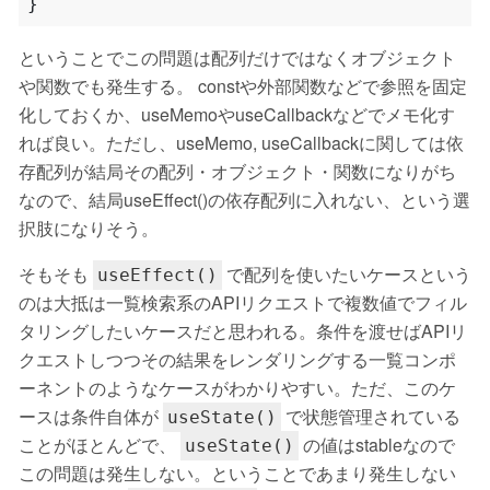
}
ということでこの問題は配列だけではなくオブジェクト
や関数でも発生する。 constや外部関数などで参照を固定
化しておくか、useMemoやuseCallbackなどでメモ化す
れば良い。ただし、useMemo, useCallbackに関しては依
存配列が結局その配列・オブジェクト・関数になりがち
なので、結局useEffect()の依存配列に入れない、という選
択肢になりそう。
そもそも
で配列を使いたいケースという
useEffect()
のは大抵は一覧検索系のAPIリクエストで複数値でフィル
タリングしたいケースだと思われる。条件を渡せばAPIリ
クエストしつつその結果をレンダリングする一覧コンポ
ーネントのようなケースがわかりやすい。ただ、このケ
ースは条件自体が
で状態管理されている
useState()
ことがほとんどで、
の値はstableなので
useState()
この問題は発生しない。ということであまり発生しない