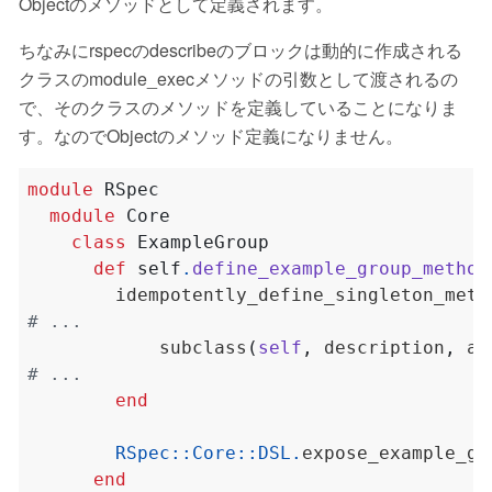
Objectのメソッドとして定義されます。
ちなみにrspecのdescribeのブロックは動的に作成される
クラスのmodule_execメソッドの引数として渡されるの
で、そのクラスのメソッドを定義していることになりま
す。なのでObjectのメソッド定義になりません。
module
RSpec
module
Core
class
ExampleGroup
def
self
.
define_example_group_method
        idempotently_define_singleton_meth
# ...
            subclass
(
self
,
 description
,
 ar
# ...
end
RSpec
::
Core
::
DSL
.
expose_example_gr
end