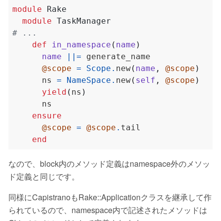
module
Rake
module
TaskManager
# ...
def
in_namespace
(
name
)
name
||=
@scope
=
Scope
.
new
(
name
,
@scope
)
      ns 
=
NameSpace
.
new
(
self
,
@scope
)
yield
(
ns
)
ensure
@scope
=
@scope
.
end
なので、block内のメソッド定義はnamespace外のメソッ
ド定義と同じです。
同様にCapistranoもRake::Applicationクラスを継承して作
られているので、namespace内で記述されたメソッドは