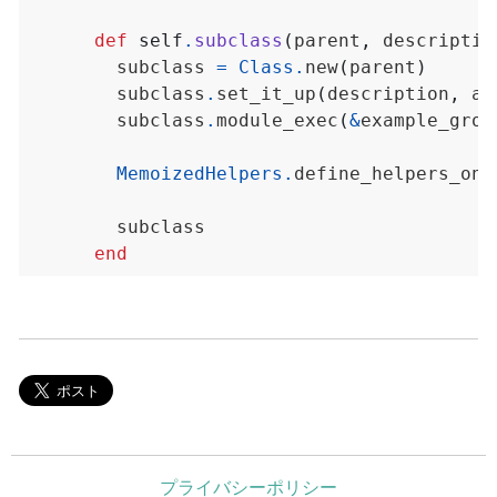
def
self
.
subclass
(
parent
,
 descriptio
        subclass 
=
Class
.
new
(
parent
)
        subclass
.
set_it_up
(
description
,
 ar
        subclass
.
module_exec
(
&
example_grou
MemoizedHelpers
.
define_helpers_on
(
end
プライバシーポリシー