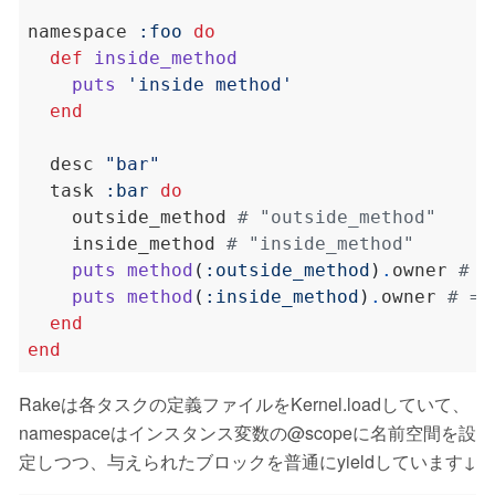
namespace 
:foo
do
def
inside_method
puts
'inside method'
end
  desc 
"bar"
  task 
:bar
do
    outside_method 
# "outside_method"
    inside_method 
# "inside_method"
puts
method
(
:outside_method
)
.
owner 
# =
puts
method
(
:inside_method
)
.
owner 
# =>
end
end
Rakeは各タスクの定義ファイルをKernel.loadしていて、
namespaceはインスタンス変数の@scopeに名前空間を設
定しつつ、与えられたブロックを普通にyieldしています↓