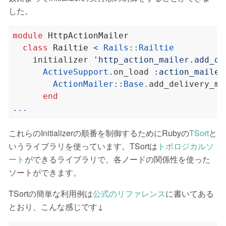
した。
module
HttpActionMailer
class
Railtie
<
Rails
::
Railtie
    initializer 
'http_action_mailer.add_de
ActiveSupport
.
on_load 
:action_mailer
ActionMailer
::
Base
.
add_delivery_me
end
...
これらのInitializerの順番を制御するためにRubyの
TSort
と
いうライブラリを使っています。TSortは
トポロジカルソ
ート
ができるライブラリで、各ノードの関係性を使った
ソートができます。
TSortの簡単な利用例は
公式のリファレンス
に書いてある
とおり、こんな感じです↓