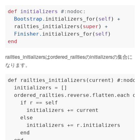
def
initializers
#:nodoc:
Bootstrap
.
initializers_for
(
self
)
+
  railties_initializers
(
super
)
+
Finisher
.
initializers_for
(
self
)
end
railties_initializersはordered_railtiesのinitializersの集合に
なります。
def railties_initializers(current) #:nodoc:
  initializers = []

  ordered_railties.reverse.flatten.each do 
    if r == self

      initializers += current

    else

      initializers += r.initializers

    end
