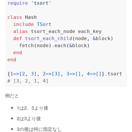
require
'tsort'
class
Hash
include
TSort
alias
def
tsort_each_child
(
node
,
&
block
)
    fetch
(
node
)
.
each
(
&
block
)
end
end
{
1
=>[
2
,
3
]
,
2
=>[
3
]
,
3
=>[]
,
4
=>[]
}
.
# [3, 2, 1, 4]
例だと
1は2、3より後
2は3より後
3の後は特に指定なし