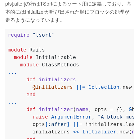
pts[:after]の行はTSortによるソート用に定義しており、基
本的にはinitializerが呼び出された順にブロックの処理が
走るようになっています。
require
"tsort"
module
Rails
module
Initializable
module
ClassMethods
...
def
initializers
@initializers
||=
Collection
.
end
...
def
initializer
(
name
,
 opts 
=
{},
&
bl
raise
ArgumentError
,
"A block must
        opts
[
:after
]
||=
 initializers
.
last
        initializers 
<<
Initializer
.
new
(
na