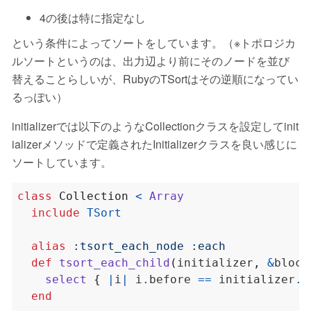
4の後は特に指定なし
という条件によってソートをしています。（※トポロジカ
ルソートというのは、出力辺より前にそのノードを並び
替えることらしいが、RubyのTSortはその逆順になってい
るっぽい）
initializerでは以下のようなCollectionクラスを設定してinit
ializerメソッドで定義されたInitializerクラスを良い感じに
ソートしています。
class
Collection
<
Array
include
TSort
alias
:tsort_each_node
:each
def
tsort_each_child
(
initializer
,
&
block
select
{
|
i
|
 i
.
before 
==
 initializer
.
n
end