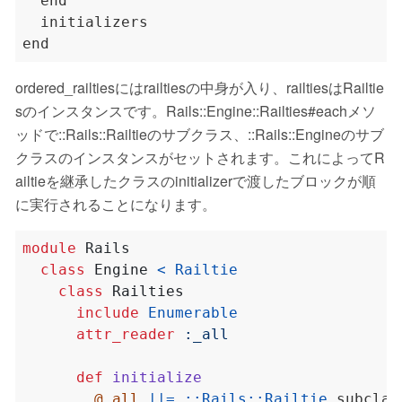
  end

  initializers

ordered_railtiesにはrailtiesの中身が入り、railtiesはRailtie
sのインスタンスです。Rails::Engine::Railties#eachメソ
ッドで::Rails::Railtieのサブクラス、::Rails::Engineのサブ
クラスのインスタンスがセットされます。これによってR
ailtieを継承したクラスのinitializerで渡したブロックが順
に実行されることになります。
module
Rails
class
Engine
<
Railtie
class
Railties
include
Enumerable
attr_reader
:_all
def
initialize
@_all
||=
::
Rails
::
Railtie
.
subclas