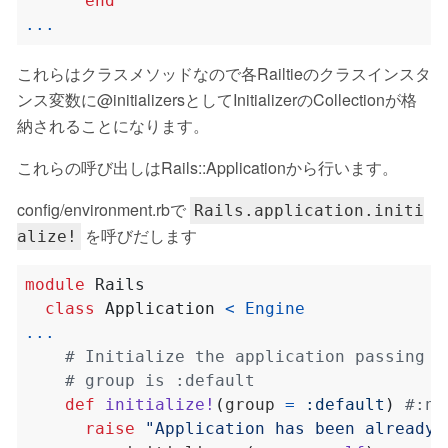
end
...
これらはクラスメソッドなので各Railtieのクラスインスタ
ンス変数に@initializersとしてInitializerのCollectionが格
納されることになります。
これらの呼び出しはRails::Applicationから行います。
config/environment.rbで
Rails.application.initi
を呼びだします
alize!
module
Rails
class
Application
<
Engine
...
# Initialize the application passing t
# group is :default
def
initialize!
(
group 
=
:default
)
#:no
raise
"Application has been already 