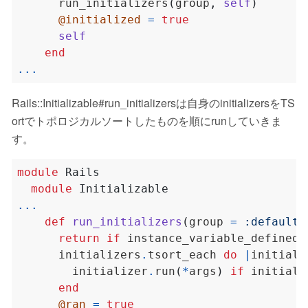
      run_initializers
(
group
,
self
)
@initialized
=
true
self
end
...
Rails::Initializable#run_initializersは自身のinitializersをTS
ortでトポロジカルソートしたものを順にrunしていきま
す。
module
Rails
module
Initializable
...
def
run_initializers
(
group 
=
:default
,
return
if
 instance_variable_defined?
      initializers
.
tsort_each 
do
|
initiali
        initializer
.
run
(
*
args
)
if
 initiali
end
@ran
=
true