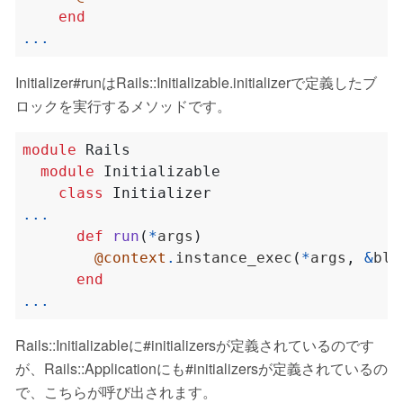
end
...
Initializer#runはRails::Initializable.initializerで定義したブ
ロックを実行するメソッドです。
module
Rails
module
Initializable
class
Initializer
...
def
run
(
*
args
)
@context
.
instance_exec
(
*
args
,
&
blo
end
...
Rails::Initializableに#initializersが定義されているのです
が、Rails::Applicationにも#initializersが定義されているの
で、こちらが呼び出されます。