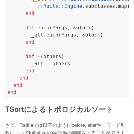
::
Rails
::
Engine
.
subclasses
.
map
(
&
end
def
each
(
*
args
,
&
block
)
        _all
.
each
(
*
args
,
&
block
)
end
def
-
(
others
)
        _all 
-
end
end
end
end
TSortによるトポロジカルソート
さて、Railtieでは以下のようにbefore, afterキーワード引
数によってinitializerの実行順の制御をすることができま