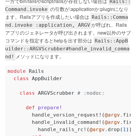
一方でbin/railsやscript/railsが存在しない場合は
Rails::
の引数が:applicationか:pluginになり
Command.invoke
ます。Railsアプリを作成したい場合は
Rails::Comma
が呼ばれ、Rails
nd.invoke :application, ARGV
アプリのジェネレータが呼び出されます。new以外のサブ
コマンドを指定するとhelpを出す部分は
Rails::AppB
uilder::ARGVScrubber#handle_invalid_comma
メソッドになります。
nd!
module
Rails
class
AppBuilder
class
ARGVScrubber
# :nodoc:
def
prepare!
        handle_version_request!
(
@argv
.
firs
        handle_invalid_command!
(
@argv
.
firs
          handle_rails_rc!
(
@argv
.
drop
(
1
))