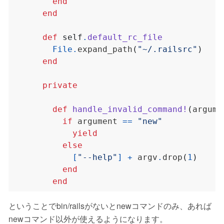
end
end
def
self
.
default_rc_file
File
.
expand_path
(
"~/.railsrc"
)
end
private
def
handle_invalid_command!
(
argume
if
 argument 
==
"new"
yield
else
[
"--help"
]
+
 argv
.
drop
(
1
)
end
end
ということでbin/railsがないとnewコマンドのみ、あれば
newコマンド以外が使えるようになります。