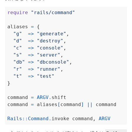
require
"rails/command"
aliases 
=
{
"g"
=>
"generate"
,
"d"
=>
"destroy"
,
"c"
=>
"console"
,
"s"
=>
"server"
,
"db"
=>
"dbconsole"
,
"r"
=>
"runner"
,
"t"
=>
"test"
}
command 
=
ARGV
.
command 
=
 aliases
[
command
]
||
Rails
::
Command
.
invoke command
,
ARGV