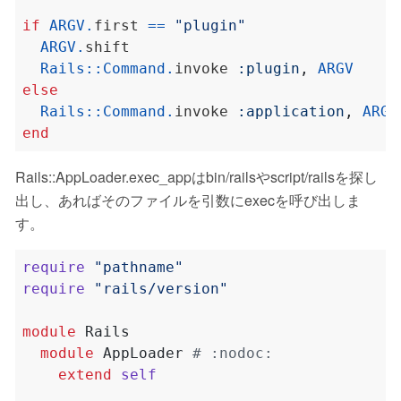
if
ARGV
.
first 
==
"plugin"
ARGV
.
Rails
::
Command
.
invoke 
:plugin
,
ARGV
else
Rails
::
Command
.
invoke 
:application
,
ARGV
end
Rails::AppLoader.exec_appはbin/railsやscript/railsを探し
出し、あればそのファイルを引数にexecを呼び出しま
す。
require
"pathname"
require
"rails/version"
module
Rails
module
AppLoader
# :nodoc:
extend
self