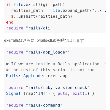
if
File
.
exist?
(
git_path
)
  railties_path 
=
File
.
expand_path
(
"../../
$:
.
unshift
(
railties_path
)
end
require
"rails/cli"
exe/railsはさらにlib/rails/cli.rbを呼び出します
require
"rails/app_loader"
# If we are inside a Rails application thi
# the rest of this script is not run.
Rails
::
AppLoader
.
require
"rails/ruby_version_check"
Signal
.
trap
(
"INT"
)
{
puts
;
exit
(
1
)
}
require
"rails/command"