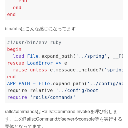
end
end
end
bin/railsはこんな感じになってます
#!/usr/bin/env ruby
begin
load
File
.
expand_path
(
'../spring'
,
__FIL
rescue
LoadError
=>
raise
unless
 e
.
message
.
include?
(
'spring'
end
APP_PATH
=
File
.
expand_path
(
'../config/app
require_relative 
'../config/boot'
require
'rails/commands'
rails/commandsはRails::Command.invokeを呼び出しま
す。このRails::Commandがserverやconsole等を実行する
実体となってます。