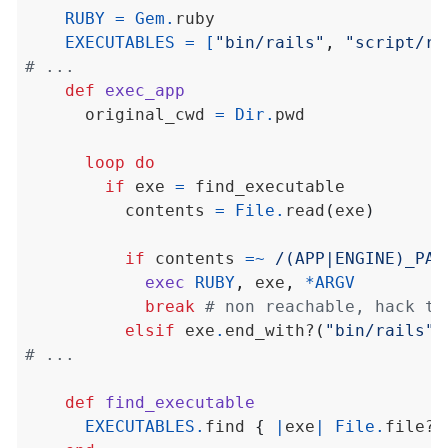
RUBY
=
Gem
.
EXECUTABLES
=
[
"bin/rails"
,
"script/ra
# ...
def
exec_app
      original_cwd 
=
Dir
.
loop
do
if
 exe 
=
          contents 
=
File
.
read
(
exe
)
if
 contents 
=~
/(APP|ENGINE)_PAT
exec
RUBY
,
 exe
,
*
ARGV
break
# non reachable, hack to
elsif
 exe
.
end_with?
(
"bin/rails"
)
# ...
def
find_executable
EXECUTABLES
.
find 
{
|
exe
|
File
.
file?
(