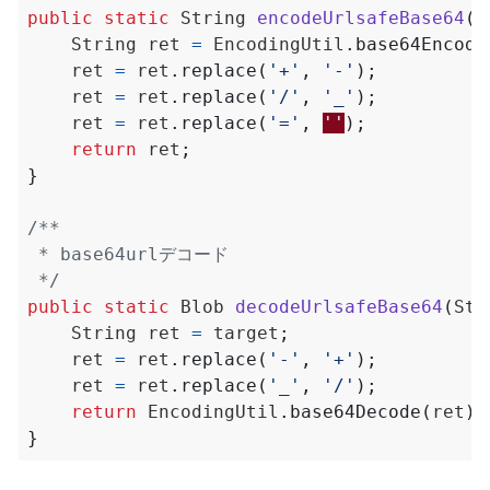
public
static
String
encodeUrlsafeBase64
(
B
String
ret
=
EncodingUtil
.
base64Encode
ret
=
ret
.
replace
(
'+'
,
'-'
);
ret
=
ret
.
replace
(
'/'
,
'_'
);
ret
=
ret
.
replace
(
'='
,
''
);
return
ret
;
}
 */
public
static
Blob
decodeUrlsafeBase64
(
Str
String
ret
=
target
;
ret
=
ret
.
replace
(
'-'
,
'+'
);
ret
=
ret
.
replace
(
'_'
,
'/'
);
return
EncodingUtil
.
base64Decode
(
ret
);
}