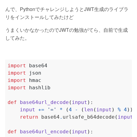
んで、PythonでチャレンジしようとJWT生成のライブラ
リをインストールしてみたけど
うまくいかなかったのでJWTの勉強がてら、自前で生成
してみた。
import
base64
import
json
import
hmac
import
hashlib
def
base64url_decode
(
input
):
input
+=
'='
*
(
4
-
(
len
(
input
)
%
4
))
return
 base64
.
urlsafe_b64decode
(
input
)
def
base64url_encode
(
input
):