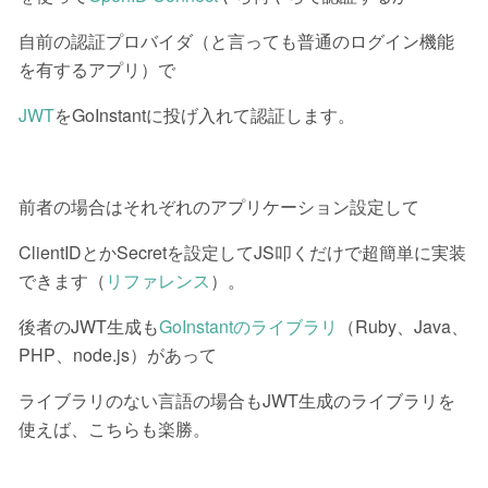
自前の認証プロバイダ（と言っても普通のログイン機能
を有するアプリ）で
JWT
をGoInstantに投げ入れて認証します。
前者の場合はそれぞれのアプリケーション設定して
ClientIDとかSecretを設定してJS叩くだけで超簡単に実装
できます（
リファレンス
）。
後者のJWT生成も
GoInstantのライブラリ
（Ruby、Java、
PHP、node.js）があって
ライブラリのない言語の場合もJWT生成のライブラリを
使えば、こちらも楽勝。