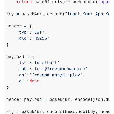
return
 base64
.
urlsafe_b64encode
(
input
)
key 
=
 base64url_decode
(
"Input Your App Key
header 
=
{
'typ'
:
'JWT'
,
'alg'
:
'HS256'
}
payload 
=
{
'iss'
:
'localhost'
,
'sub'
:
'test@freedom-man.com'
,
'dn'
:
'freedom-man@display'
,
'g'
:
None
}
header_payload 
=
 base64url_encode
(
json
.
dum
sig 
=
 base64url_encode
(
hmac
.
new
(
key
,
 heade