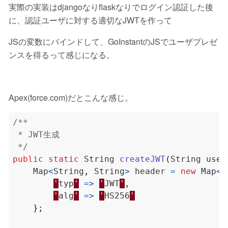
実際の実装はdjangoなりflaskなりでログイン認証した後
に、認証ユーザに対する適切なJWTを作って
JSの変数にバインドして、GoInstantのJSでユーザプレゼ
ンスを得るって感じになる。
Apex(force.com)だとこんな感じ。
 */
public
static
String
createJWT
(
String
user
Map
<
String
,
String
>
header
=
new
Map
<
S
'
typ
'
=>
'
JWT
'
,
'
alg
'
=>
'
HS256
'
};