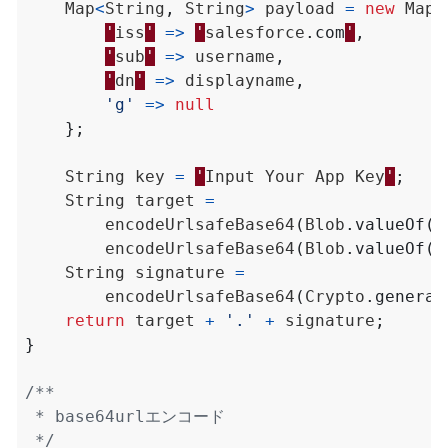
Map
<
String
,
String
>
payload
=
new
Map
<
'
iss
'
=>
'
salesforce
.
com
'
,
'
sub
'
=>
username
,
'
dn
'
=>
displayname
,
'g'
=>
null
};
String
key
=
'
Input
Your
App
Key
'
;
String
target
=
encodeUrlsafeBase64
(
Blob
.
valueOf
(
J
encodeUrlsafeBase64
(
Blob
.
valueOf
(
J
String
signature
=
encodeUrlsafeBase64
(
Crypto
.
generat
return
target
+
'.'
+
signature
;
}
 */