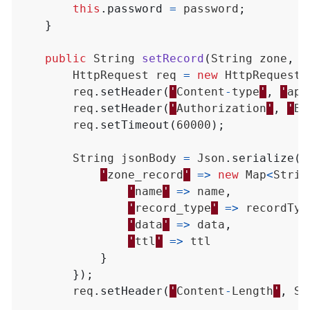
this
.
password
=
password
;
}
public
String
setRecord
(
String
zone
,
S
HttpRequest
req
=
new
HttpRequest
(
req
.
setHeader
(
'
Content
-
type
'
,
'
app
req
.
setHeader
(
'
Authorization
'
,
'
Ba
req
.
setTimeout
(
60000
);
String
jsonBody
=
Json
.
serialize
(
n
'
zone_record
'
=>
new
Map
<
Strin
'
name
'
=>
name
,
'
record_type
'
=>
recordTyp
'
data
'
=>
data
,
'
ttl
'
=>
ttl
}
});
req
.
setHeader
(
'
Content
-
Length
'
,
St