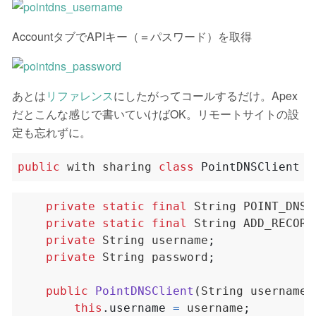
AccountタブでAPIキー（＝パスワード）を取得
あとは
リファレンス
にしたがってコールするだけ。Apex
だとこんな感じで書いていけばOK。リモートサイトの設
定も忘れずに。
public
with
sharing
class
PointDNSClient
{
private
static
final
String
POINT_DNS_
private
static
final
String
ADD_RECORD
private
String
username
;
private
String
password
;
public
PointDNSClient
(
String
username
,
this
.
username
=
username
;