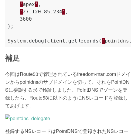
'
apex
'
,
'
27
.
120
.
85
.
234
'
,
3600
);
System
.
debug
(
client
.
getRecords
(
'
pointdns
.
f
補足
今回はRoute53で管理されているfreedom-man.comドメイ
ンからpointdnsのサブドメインを切って、それをPointDN
Sに委譲する形で検証しました。PointDNSでゾーンを登
録したら、Route53に以下のようにNSレコードを登録し
てあげます。
登録するNSレコードはPointDNSで登録されたNSレコー