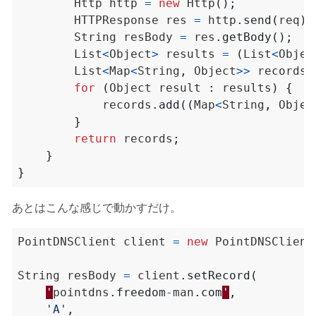
Http
http
=
new
Http
();
HTTPResponse
res
=
http
.
send
(
req
);
String
resBody
=
res
.
getBody
();
List
<
Object
>
results
=
(
List
<
Objec
List
<
Map
<
String
,
Object
>>
records
for
(
Object
result
:
results
)
{
records
.
add
((
Map
<
String
,
Objec
}
return
records
;
}
}
あとはこんな感じで動かすだけ。
PointDNSClient
client
=
new
PointDNSClient
String
resBody
=
client
.
setRecord
(
'
pointdns
.
freedom
-
man
.
com
'
,
'A'
,