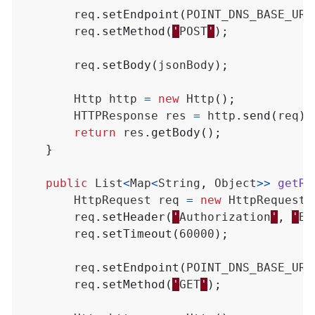
req
.
setEndpoint
(
POINT_DNS_BASE_URI
req
.
setMethod
(
'
POST
'
);
req
.
setBody
(
jsonBody
);
Http
http
=
new
Http
();
HTTPResponse
res
=
http
.
send
(
req
);
return
res
.
getBody
();
}
public
List
<
Map
<
String
,
Object
>>
getRe
HttpRequest
req
=
new
HttpRequest
(
req
.
setHeader
(
'
Authorization
'
,
'
Ba
req
.
setTimeout
(
60000
);
req
.
setEndpoint
(
POINT_DNS_BASE_URI
req
.
setMethod
(
'
GET
'
);