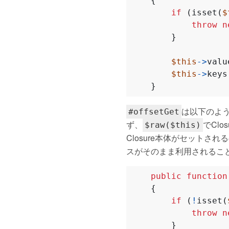
{
if
(
isset
(
$
throw
n
}
$this
->
valu
$this
->
keys
}
は以下のよう
#offsetGet
ず、
でCl
$raw($this)
Closure本体がセットさ
スがそのまま利用されるこ
public
function
{
if
(
!
isset
(
throw
n
}