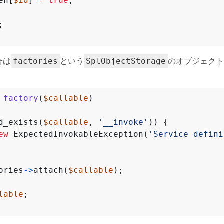
en
[
$id
]
=
true
;
;
合は
という
のオブジェクトにC
factories
SplObjectStorage
factory
(
$callable
)
d_exists
(
$callable
,
'__invoke'
))
{
ew
ExpectedInvokableException
(
'Service defini
ories
->
attach
(
$callable
);
lable
;