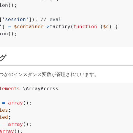
ion
();
[
'session'
]);
'
]
=
$container
->
factory
(
function
(
$c
)
{
ion
();
グ
はいくつかのインスタンス変数が管理されています。
lements
\ArrayAccess
=
array
();
ies
;
ted
;
=
array
();
array
();