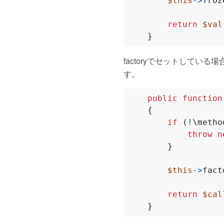
$this
->
froz
return
$val
}
factoryでセットしている場
す。
public
function
{
if
(
!
\metho
throw
n
}
$this
->
fact
return
$cal
}