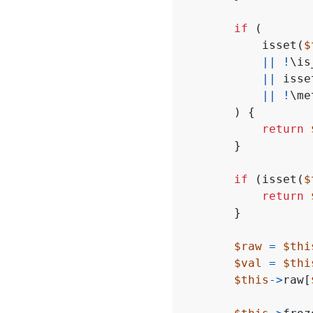
if
(
isset
(
$
||
!
\is
||
isse
||
!
\me
)
{
return
}
if
(
isset
(
$
return
}
$raw
=
$thi
$val
=
$thi
$this
->
raw
[