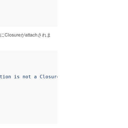
losureがattachされま
tion is not a Closure or invokable object.'
)