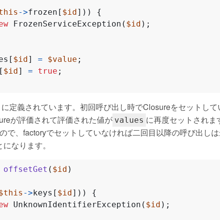
this
->
frozen
[
$id
]))
{
ew
FrozenServiceException
(
$id
);
es
[
$id
]
=
$value
;
[
$id
]
=
true
;
に定義されています。初回呼び出し時でClosureをセットしている
osureが評価されて評価された値が
に再度セットされま
values
れるので、factoryでセットしていなければ二回目以降の呼び出
とになります。
offsetGet
(
$id
)
$this
->
keys
[
$id
]))
{
ew
UnknownIdentifierException
(
$id
);