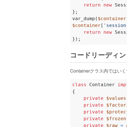
return
new
Sess
};
var_dump
(
$container
$container
[
'session
return
new
Sess
});
コードリーディン
Containerクラス内で
class
Container
imp
{
private
$values
private
$factor
private
$protec
private
$frozen
private
$raw
=