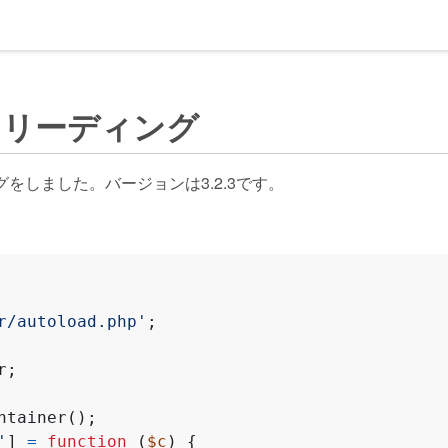
ードリーディング
をしました。バージョンは3.2.3です。
r/autoload.php'
;
r
;
ntainer
();
'
]
=
function
(
$c
)
{