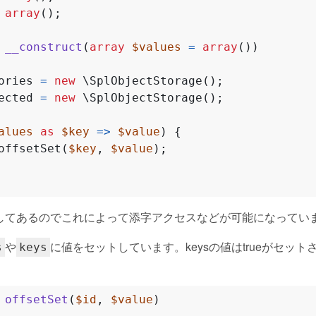
array
();
__construct
(
array
$values
=
array
())
ories
=
new
\SplObjectStorage
();
ected
=
new
\SplObjectStorage
();
alues
as
$key
=>
$value
)
{
offsetSet
(
$key
,
$value
);
plementsしてあるのでこれによって添字アクセスなどが可能になって
や
に値をセットしています。keysの値はtrueがセットさ
s
keys
offsetSet
(
$id
,
$value
)