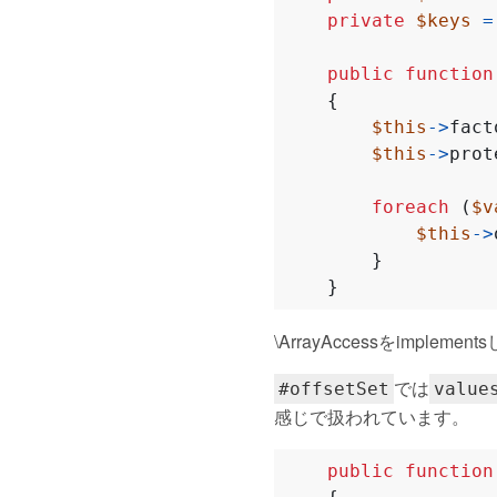
private
$keys
=
public
function
{
$this
->
fact
$this
->
prot
foreach
(
$v
$this
->
}
}
\ArrayAccessをim
では
#offsetSet
value
感じで扱われています。
public
function