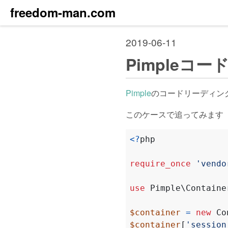
freedom-man.com
2019-06-11
Pimpleコ
Pimple
のコードリーディング
このケースで追ってみます
<?
php
require_once
'vendo
use
Pimple\Containe
$container
=
new
Co
$container
[
'session