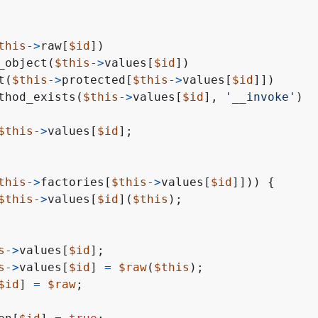
this
->
raw
[
$id
])
_object
(
$this
->
values
[
$id
])
t
(
$this
->
protected
[
$this
->
values
[
$id
]])
thod_exists
(
$this
->
values
[
$id
],
'__invoke'
)
$this
->
values
[
$id
];
this
->
factories
[
$this
->
values
[
$id
]]))
{
$this
->
values
[
$id
](
$this
);
s
->
values
[
$id
];
s
->
values
[
$id
]
=
$raw
(
$this
);
$id
]
=
$raw
;