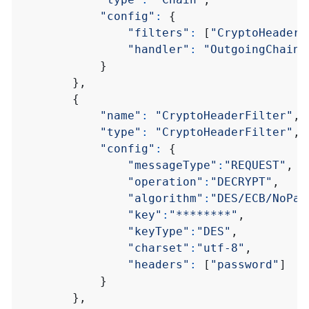
"config"
:
{
"filters"
:
[
"CryptoHeaderF
"handler"
:
"OutgoingChain"
}
},
{
"name"
:
"CryptoHeaderFilter"
,
"type"
:
"CryptoHeaderFilter"
,
"config"
:
{
"messageType"
:
"REQUEST"
,
"operation"
:
"DECRYPT"
,
"algorithm"
:
"DES/ECB/NoPad
"key"
:
"********"
,
"keyType"
:
"DES"
,
"charset"
:
"utf-8"
,
"headers"
:
[
"password"
]
}
},