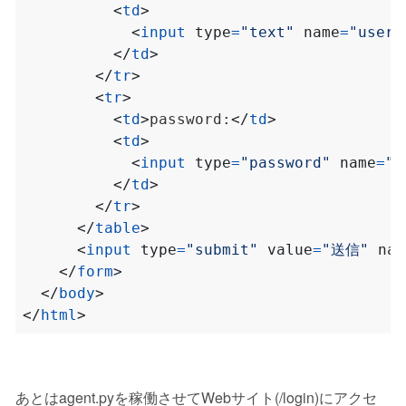
<
td
>
<
input
type
=
"text"
name
=
"usern
</
td
>
</
tr
>
<
tr
>
<
td
>
password:
</
td
>
<
td
>
<
input
type
=
"password"
name
=
"p
</
td
>
</
tr
>
</
table
>
<
input
type
=
"submit"
value
=
"送信"
nam
</
form
>
</
body
>
</
html
>
あとはagent.pyを稼働させてWebサイト(/login)にアクセ