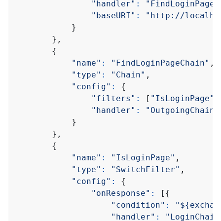
"handler"
:
"FindLoginPageC
"baseURI"
:
"http://localho
}
},
{
"name"
:
"FindLoginPageChain"
,
"type"
:
"Chain"
,
"config"
:
{
"filters"
:
[
"IsLoginPage"
,
"handler"
:
"OutgoingChain"
}
},
{
"name"
:
"IsLoginPage"
,
"type"
:
"SwitchFilter"
,
"config"
:
{
"onResponse"
:
[{
"condition"
:
"${exchan
"handler"
:
"LoginChain