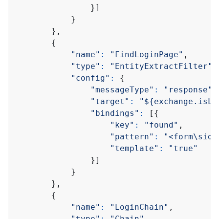
}]
}
},
{
"name"
:
"FindLoginPage"
,
"type"
:
"EntityExtractFilter"
,
"config"
:
{
"messageType"
:
"response"
,
"target"
:
"${exchange.isLo
"bindings"
:
[{
"key"
:
"found"
,
"pattern"
:
"<form\sid=
"template"
:
"true"
}]
}
},
{
"name"
:
"LoginChain"
,
"type"
:
"Chain"
,