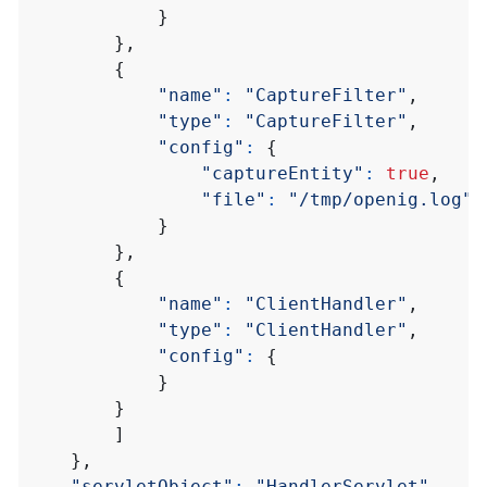
}
},
{
"name"
:
"CaptureFilter"
,
"type"
:
"CaptureFilter"
,
"config"
:
{
"captureEntity"
:
true
,
"file"
:
"/tmp/openig.log"
}
},
{
"name"
:
"ClientHandler"
,
"type"
:
"ClientHandler"
,
"config"
:
{
}
}
]
},
"servletObject"
:
"HandlerServlet"