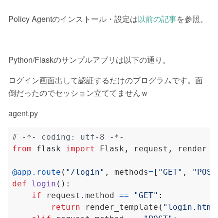
Policy Agentのインストール・設定は
以前の記事
を参照。
Python/Flaskのサンプルアプリは以下の通り。
ログイン画面出して認証するだけのプログラムです。面
倒だったのでセッション立ててませんｗ
agent.py
# -*- coding: utf-8 -*-
from
flask
import
 Flask
,
 request
,
@app.route
(
"/login"
,
 methods
=
[
"GET"
,
"POST
def
login
():
if
 request
.
method 
==
"GET"
:
return
 render_template
(
"login.html