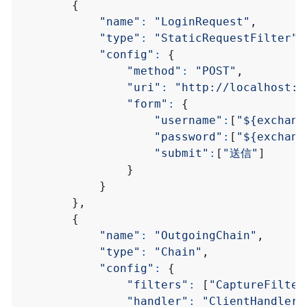
{
"name"
:
"LoginRequest"
,
"type"
:
"StaticRequestFilter"
,
"config"
:
{
"method"
:
"POST"
,
"uri"
:
"http://localhost:5
"form"
:
{
"username"
:
[
"${exchang
"password"
:
[
"${exchang
"submit"
:
[
"送信"
]
}
}
},
{
"name"
:
"OutgoingChain"
,
"type"
:
"Chain"
,
"config"
:
{
"filters"
:
[
"CaptureFilter
"handler"
:
"ClientHandler"