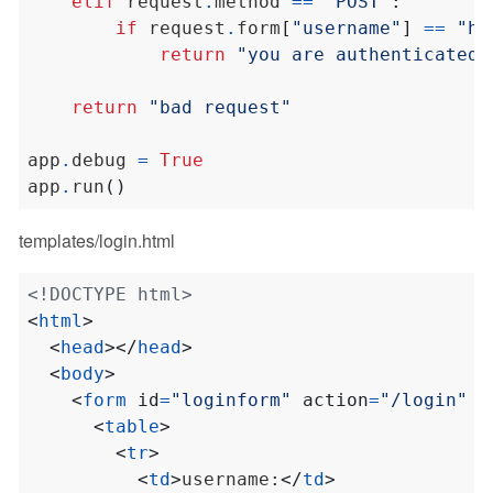
elif
 request
.
method 
==
"POST"
:
if
 request
.
form
[
"username"
]
==
"ho
return
"you are authenticated"
return
"bad request"
app
.
debug 
=
True
app
.
run
()
templates/login.html
<!DOCTYPE html>
<
html
>
<
head
></
head
>
<
body
>
<
form
id
=
"loginform"
action
=
"/login"
m
<
table
>
<
tr
>
<
td
>
username:
</
td
>