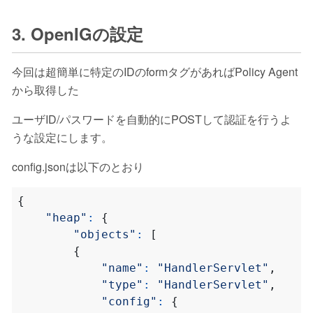
3. OpenIGの設定
今回は超簡単に特定のIDのformタグがあればPolicy Agent
から取得した
ユーザID/パスワードを自動的にPOSTして認証を行うよ
うな設定にします。
config.jsonは以下のとおり
{
"heap"
:
{
"objects"
:
[
{
"name"
:
"HandlerServlet"
,
"type"
:
"HandlerServlet"
,
"config"
:
{