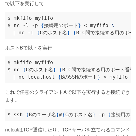
で以下を実行して
$ nc -l -p 
{
接続用のポート
}
 < myfifo 
|
 nc -l 
{
Cのホスト名
}
{
B-C間で接続する用のポー
ホストBで以下を実行
$ nc 
{
Cのホスト名
}
{
B-C間で接続する用のポート番号
|
 nc localhost 
{
BのSSHのポート
}
これで任意のクライアントAで以下を実行すると接続でき
ます。
$ ssh 
{
Bのユーザ名
}
@
{
Cのホスト名
}
 -p 
{
接続用のポ
netcatはTCP通信したり、TCPサーバを立てれるコマンド