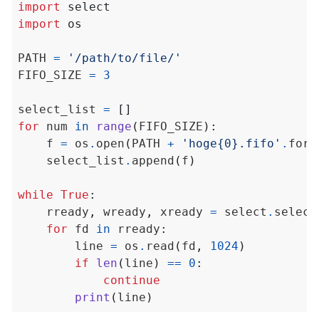
import
select
import
os
PATH 
=
'/path/to/file/'
FIFO_SIZE 
=
3
select_list 
=
[]
for
 num 
in
range
(
FIFO_SIZE
):
    f 
=
 os
.
open
(
PATH 
+
'hoge
{0}
.fifo'
.
form
    select_list
.
append
(
f
)
while
True
:
    rready
,
 wready
,
 xready 
=
 select
.
select
for
 fd 
in
 rready
:
        line 
=
 os
.
read
(
fd
,
1024
)
if
len
(
line
)
==
0
:
continue
print
(
line
)