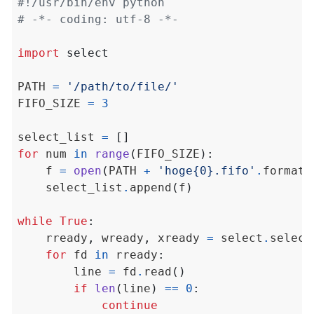
#!/usr/bin/env python
# -*- coding: utf-8 -*-
import
select
PATH 
=
'/path/to/file/'
FIFO_SIZE 
=
3
select_list 
=
[]
for
 num 
in
range
(
FIFO_SIZE
):
    f 
=
open
(
PATH 
+
'hoge
{0}
.fifo'
.
format
(
    select_list
.
append
(
f
)
while
True
:
    rready
,
 wready
,
 xready 
=
 select
.
select
for
 fd 
in
 rready
:
        line 
=
 fd
.
read
()
if
len
(
line
)
==
0
:
continue