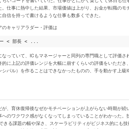
次くらいコードを書いていた。仕事がとにかく楽しくて休日も仕
た。仕事に熱中した結果、市場価値は上がり、お金が転職のモ
に自信を持って書けるような仕事も数多くできた。
アのキャリアラダー・評価は
になっていて、ICもマネージャーと同列の専門職として評価さ
終的に上記の評価レンジを大幅に崩すくらいの評価をいただき、
ンシパル）を作ることはできなかったものの、手を動かす上級I
だが、育休復帰後なぜかモチベーションが上がらない時期が続
事へのワクワク感がなくなってしまっていることがわかった。
Sとして解消できる課題の幅や深さ、スケーラビリティがビジネス的に