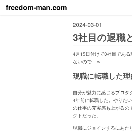
freedom-man.com
2024-03-01
3社目の退職
4月15日付けで3社目であ
ないので…ｗ
現職に転職した理
自分が魅力に感じるプロダ
4年前に転職した。やりた
の仕事の充実感も上がるの
クトだった。
現職にジョインするにあた