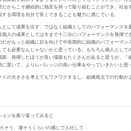
業だからこそ継続的に熱意を持って取り組むことができ、社会
面する環境を自分で良くできることも魅力に感じている。
人として成果を出す、ではなく組織としてのパフォーマンスを
直個人の成果としては今まで十二分にパフォーマンスを発揮で
のだがもっと組織に目を向けて中長期的に組織のパフォーマン
としても必要なんじゃないかと思っている。もちろん個人として
場面、発揮したほうが良い場面もたくさんがあると思うが、「
頭に置いて、よりレバレッジの高い仕事をやっていきたいと思
クトの大きさを考えてもワクワクするし、組織視点での行動が
。
ションを振り返ってみると
しろそう、凄そうくらいの感じで入社して