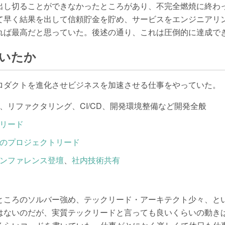
出し切ることができなかったところがあり、不完全燃焼に終わ
て早く結果を出して信頼貯金を貯め、サービスをエンジニアリ
れば最高だと思っていた。後述の通り、これは圧倒的に達成で
いたか
プロダクトを進化させビジネスを加速させる仕事をやっていた。
、リファクタリング、CI/CD、開発環境整備など開発全般
リード
のプロジェクトリード
ンファレンス登壇
、
社内技術共有
ところのソルバー強め、テックリード・アーキテクト少々、と
はないのだが、実質テックリードと言っても良いくらいの動き