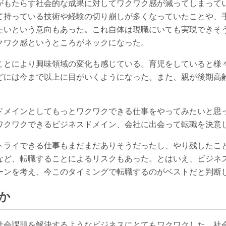
がもたらす社会的な成果に対してワクワク感が減ってしまって
て持っている技術や経験の切り崩しが多くなっていたことや、
たいという意向もあった。これ自体は現職にいても実現できそ
クワク感というところがネックになった。
ことにより興味領域の変化も感じている。育児をしていると様
どには今まで以上に目がいくようになった。また、親が後期高
ドメインとしてもっとワクワクできる仕事をやってみたいと思
ワクワクできるビジネスドメイン、会社に出会って転職を決意
トライできる仕事もまだまだありそうだったし、やり残したこ
など、転職することによるリスクもあった。とはいえ、ビジネ
ーンを考え、今このタイミングで転職するのがベストだと判断
か
社会課題を解決するようなビジネスにとてもワクワクした。社