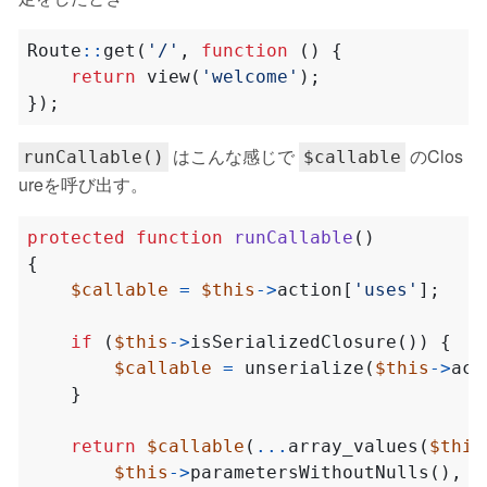
Route
::
get
(
'/'
,
function
()
{
return
view
(
'welcome'
);
});
はこんな感じで
のClos
runCallable()
$callable
ureを呼び出す。
protected
function
runCallable
()
{
$callable
=
$this
->
action
[
'uses'
];
if
(
$this
->
isSerializedClosure
())
{
$callable
=
unserialize
(
$this
->
act
}
return
$callable
(
...
array_values
(
$this
$this
->
parametersWithoutNulls
(),
n