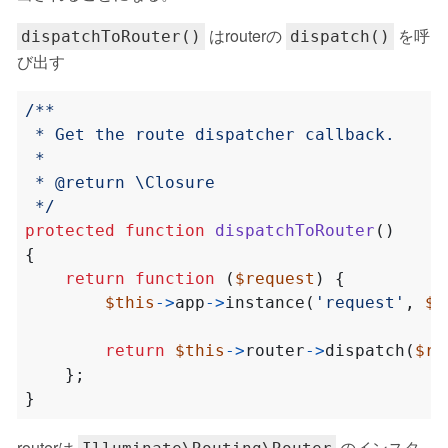
はrouterの
を呼
dispatchToRouter()
dispatch()
び出す
 */
protected
function
dispatchToRouter
()
{
return
function
(
$request
)
{
$this
->
app
->
instance
(
'request'
,
$r
return
$this
->
router
->
dispatch
(
$re
};
}
routerは
のインスタ