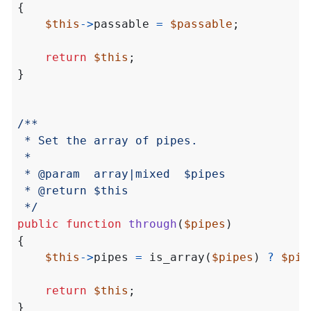
{
$this
->
passable
=
$passable
;
return
$this
;
}
 */
public
function
through
(
$pipes
)
{
$this
->
pipes
=
is_array
(
$pipes
)
?
$pip
return
$this
;
}