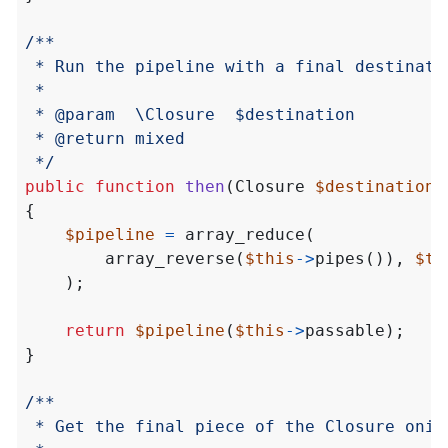
 */
public
function
then
(
Closure
$destination
)
{
$pipeline
=
array_reduce
(
array_reverse
(
$this
->
pipes
()),
$th
);
return
$pipeline
(
$this
->
passable
);
}