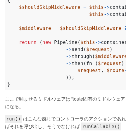
{
$shouldSkipMiddleware
=
$this
->
contain
$this
->
contain
$middleware
=
$shouldSkipMiddleware
?
return
(
new
Pipeline
(
$this
->
container
)
->
send
(
$request
)
->
through
(
$middleware
)
->
then
(
fn
(
$request
)
=
$request
,
$route
->
));
}
ここで噛ませるミドルウェアはRoute固有のミドルウェア
になる。
はこんな感じでコントローラのアクションであれ
run()
ばそれを呼び出し、そうでなければ
runCallable()