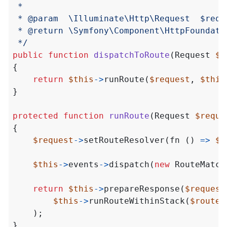
 */
public
function
dispatchToRoute
(
Request
$r
{
return
$this
->
runRoute
(
$request
,
$this
}
protected
function
runRoute
(
Request
$reque
{
$request
->
setRouteResolver
(
fn
()
=>
$r
$this
->
events
->
dispatch
(
new
RouteMatch
return
$this
->
prepareResponse
(
$request
$this
->
runRouteWithinStack
(
$route
,
);
}