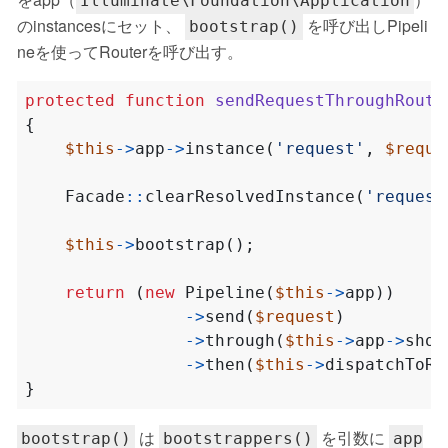
Illuminate\Foundation\Application
のinstancesにセット、
を呼び出しPipeli
bootstrap()
neを使ってRouterを呼び出す。
protected
function
sendRequestThroughRoute
{
$this
->
app
->
instance
(
'request'
,
$reque
Facade
::
clearResolvedInstance
(
'request
$this
->
bootstrap
();
return
(
new
Pipeline
(
$this
->
app
))
->
send
(
$request
)
->
through
(
$this
->
app
->
shou
->
then
(
$this
->
dispatchToRo
}
は
を引数に
bootstrap()
bootstrappers()
app