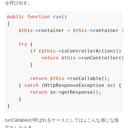
を呼び出す。
public
function
run
()
{
$this
->
container
=
$this
->
container
?:
try
{
if
(
$this
->
isControllerAction
())
{
return
$this
->
runController
();
}
return
$this
->
runCallable
();
}
catch
(
HttpResponseException
$e
)
{
return
$e
->
getResponse
();
}
}
runCallableが呼ばれるケースとしては↓こんな感じな指
定をしたとき