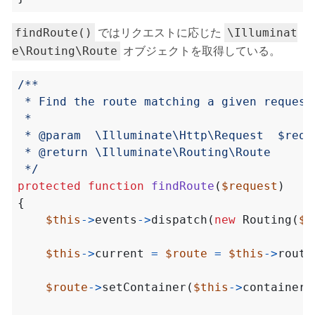
ではリクエストに応じた
findRoute()
\Illuminat
オブジェクトを取得している。
e\Routing\Route
 */
protected
function
findRoute
(
$request
)
{
$this
->
events
->
dispatch
(
new
Routing
(
$r
$this
->
current
=
$route
=
$this
->
route
$route
->
setContainer
(
$this
->
container
)