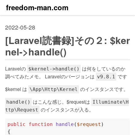
freedom-man.com
2022-05-28
[Laravel読書録]その２: $ker
nel->handle()
Laravelの
は何をしているのか
$kernel->handle()
調べてみたメモ。 Laravelのバージョンは
です
v9.8.1
$kernel は
のインスタンスです。
\App\Http\Kernel
はこんな感じ。$requestは
handle()
Illuminate\H
のインスタンスが入る。
ttp\Request
public
function
handle
(
$request
)
{