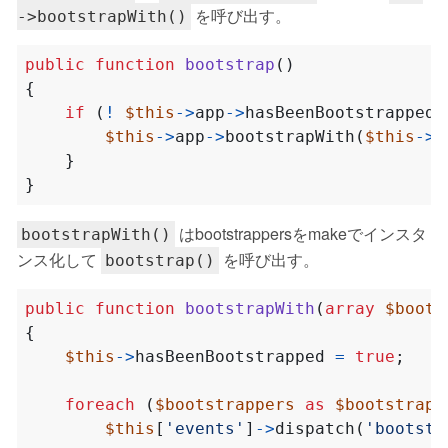
を呼び出す。
->bootstrapWith()
public
function
bootstrap
()
{
if
(
!
$this
->
app
->
hasBeenBootstrapped
(
$this
->
app
->
bootstrapWith
(
$this
->
b
}
}
はbootstrappersをmakeでインスタ
bootstrapWith()
ンス化して
を呼び出す。
bootstrap()
public
function
bootstrapWith
(
array
$boots
{
$this
->
hasBeenBootstrapped
=
true
;
foreach
(
$bootstrappers
as
$bootstrapp
$this
[
'events'
]
->
dispatch
(
'bootstr