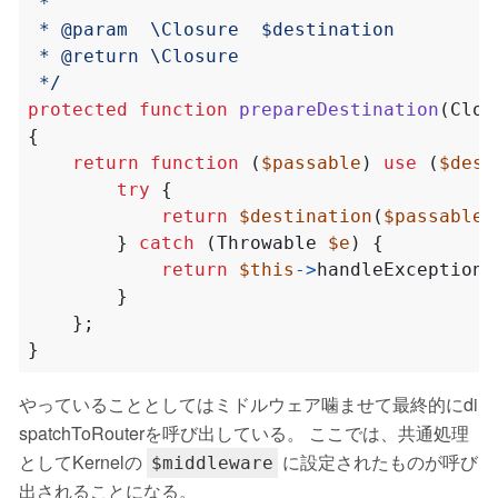
 */
protected
function
prepareDestination
(
Clos
{
return
function
(
$passable
)
use
(
$dest
try
{
return
$destination
(
$passable
)
}
catch
(
Throwable
$e
)
{
return
$this
->
handleException
(
}
};
}
やっていることとしてはミドルウェア噛ませて最終的にdi
spatchToRouterを呼び出している。 ここでは、共通処理
としてKernelの
に設定されたものが呼び
$middleware
出されることになる。