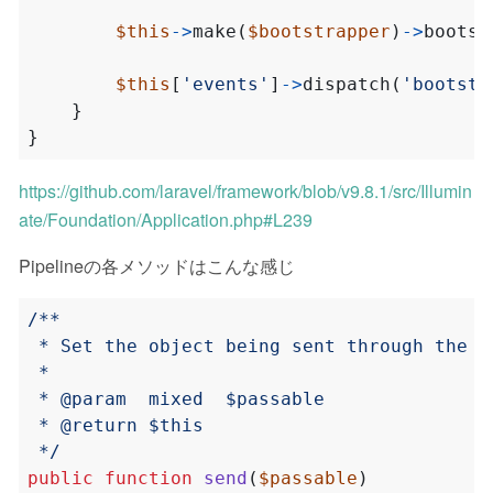
$this
->
make
(
$bootstrapper
)
->
bootst
$this
[
'events'
]
->
dispatch
(
'bootstr
}
}
https://github.com/laravel/framework/blob/v9.8.1/src/Illumin
ate/Foundation/Application.php#L239
Pipelineの各メソッドはこんな感じ
 */
public
function
send
(
$passable
)