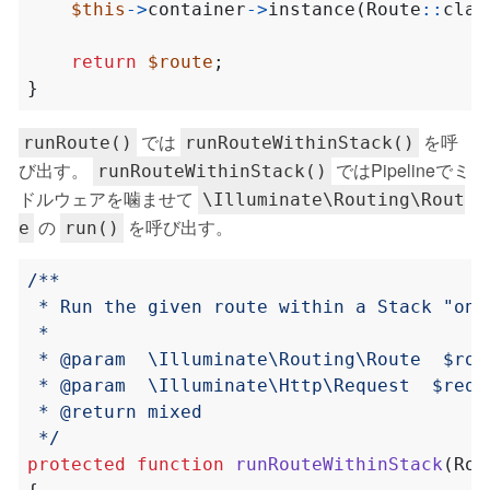
$this
->
container
->
instance
(
Route
::
clas
return
$route
;
}
では
を呼
runRoute()
runRouteWithinStack()
び出す。
ではPipelineでミ
runRouteWithinStack()
ドルウェアを噛ませて
\Illuminate\Routing\Rout
の
を呼び出す。
e
run()
 */
protected
function
runRouteWithinStack
(
Rou