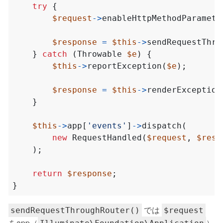
try
{
$request
->
enableHttpMethodParamete
$response
=
$this
->
sendRequestThro
}
catch
(
Throwable
$e
)
{
$this
->
reportException
(
$e
);
$response
=
$this
->
renderException
}
$this
->
app
[
'events'
]
->
dispatch
(
new
RequestHandled
(
$request
,
$resp
);
return
$response
;
}
では
sendRequestThroughRouter()
$request
をapp（
）