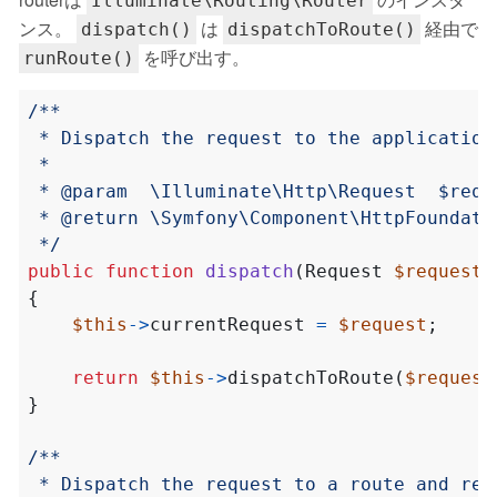
Illuminate\Routing\Router
ンス。
は
経由で
dispatch()
dispatchToRoute()
を呼び出す。
runRoute()
 */
public
function
dispatch
(
Request
$request
)
{
$this
->
currentRequest
=
$request
;
return
$this
->
dispatchToRoute
(
$request
}