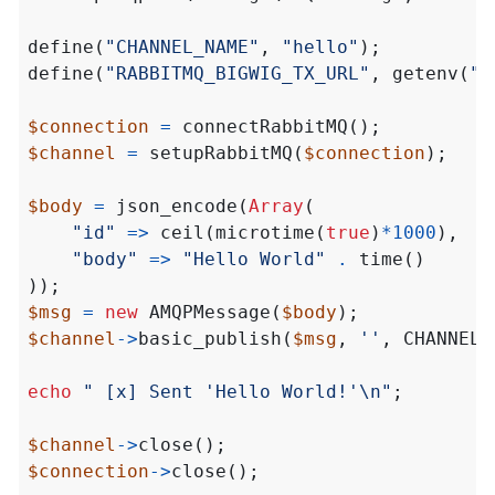
define
(
"CHANNEL_NAME"
,
"hello"
);
define
(
"RABBITMQ_BIGWIG_TX_URL"
,
getenv
(
"R
$connection
=
connectRabbitMQ
();
$channel
=
setupRabbitMQ
(
$connection
);
$body
=
json_encode
(
Array
(
"id"
=>
ceil
(
microtime
(
true
)
*
1000
),
"body"
=>
"Hello World"
.
time
()
));
$msg
=
new
AMQPMessage
(
$body
);
$channel
->
basic_publish
(
$msg
,
''
,
CHANNEL_
echo
" [x] Sent 'Hello World!'
\n
"
;
$channel
->
close
();
$connection
->
close
();