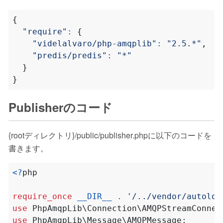
{
"require"
:
{
"videlalvaro/php-amqplib"
:
"2.5.*"
,
"predis/predis"
:
"*"
}
}
Publisherのコード
{rootディレクトリ}/public/publisher.phpに以下のコードを
書きます。
<?
php
require_once
__DIR__
.
'/../vendor/autoloa
use
PhpAmqpLib\Connection\AMQPStreamConnec
use
PhpAmqpLib\Message\AMQPMessage
;