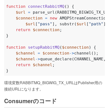
function
connectRabbitMQ
()
{
$url
=
parse_url
(
RABBITMQ_BIGWIG_TX_UR
$connection
=
new
AMQPStreamConnection
$url
[
"pass"
],
substr
(
$url
[
"path"
],
return
$connection
;
}
function
setupRabbitMQ
(
$connection
)
{
$channel
=
$connection
->
channel
();
$channel
->
queue_declare
(
CHANNEL_NAME
,
return
$channel
;
}
環境変数RABBITMQ_BIGWIG_TX_URLはPublisher用の
接続URLになります。
Consumerのコード