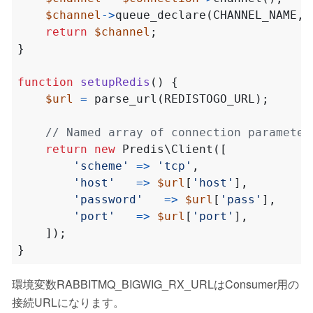
$channel
->
queue_declare
(
CHANNEL_NAME
,
return
$channel
;
}
function
setupRedis
()
{
$url
=
parse_url
(
REDISTOGO_URL
);
return
new
Predis\Client
([
'scheme'
=>
'tcp'
,
'host'
=>
$url
[
'host'
],
'password'
=>
$url
[
'pass'
],
'port'
=>
$url
[
'port'
],
]);
}
環境変数RABBITMQ_BIGWIG_RX_URLはConsumer用の
接続URLになります。