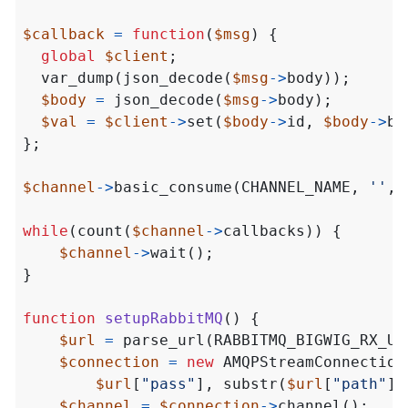
$callback
=
function
(
$msg
)
{
global
$client
;
var_dump
(
json_decode
(
$msg
->
body
));
$body
=
json_decode
(
$msg
->
body
);
$val
=
$client
->
set
(
$body
->
id
,
$body
->
bo
};
$channel
->
basic_consume
(
CHANNEL_NAME
,
''
,
while
(
count
(
$channel
->
callbacks
))
{
$channel
->
wait
();
}
function
setupRabbitMQ
()
{
$url
=
parse_url
(
RABBITMQ_BIGWIG_RX_UR
$connection
=
new
AMQPStreamConnection
$url
[
"pass"
],
substr
(
$url
[
"path"
],
$channel
=
$connection
->
channel
();