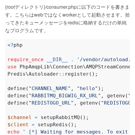
{rootディレクトリ}/consumer.phpに以下のコードを書きま
す。こちらはwebではなくworkerとして起動させます。拾
ってきたキューメッセージをredisに格納するだけの単純
なプログラムです。
<?
php
require_once
__DIR__
.
'/vendor/autoload.p
use
PhpAmqpLib\Connection\AMQPStreamConnec
Predis\Autoloader
::
register
();
define
(
"CHANNEL_NAME"
,
"hello"
);
define
(
"RABBITMQ_BIGWIG_RX_URL"
,
getenv
(
"R
define
(
"REDISTOGO_URL"
,
getenv
(
"REDISTOGO_
$channel
=
setupRabbitMQ
();
$client
=
setupRedis
();
echo
' [*] Waiting for messages. To exit p