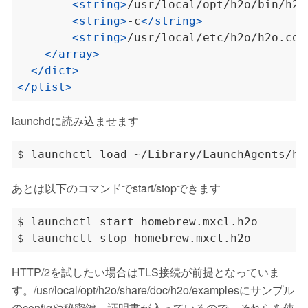
<string>
/usr/local/opt/h2o/bin/h2o
<string>
-c
</string>
<string>
/usr/local/etc/h2o/h2o.con
</array>
</dict>
</plist>
launchdに読み込ませます
あとは以下のコマンドでstart/stopできます
HTTP/2を試したい場合はTLS接続が前提となっていま
す。/usr/local/opt/h2o/share/doc/h2o/examplesにサンプル
のconfigや秘密鍵、証明書が入っているので、それらを使