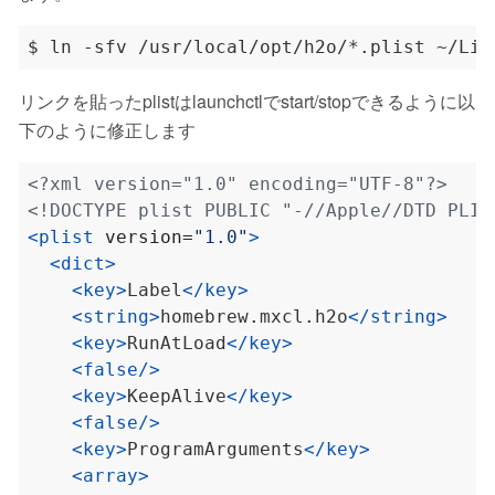
リンクを貼ったplistはlaunchctlでstart/stopできるように以
下のように修正します
<?xml version="1.0" encoding="UTF-8"?>
<!DOCTYPE plist PUBLIC "-//Apple//DTD PLIS
<plist
version=
"1.0"
>
<dict>
<key>
Label
</key>
<string>
homebrew.mxcl.h2o
</string>
<key>
RunAtLoad
</key>
<false/>
<key>
KeepAlive
</key>
<false/>
<key>
ProgramArguments
</key>
<array>