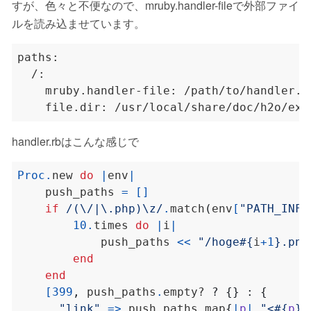
すが、色々と不便なので、mruby.handler-fileで外部ファイ
ルを読み込ませています。
handler.rbはこんな感じで
Proc
.
new 
do
|
env
|
    push_paths 
=
[]
if
/(\/|\.php)\z/
.
match
(
env
[
"PATH_INFO
10
.
times 
do
|
i
|
            push_paths 
<<
"/hoge
#{
i
+
1
}
.png
end
end
[
399
,
 push_paths
.
empty? 
?
{}
:
{
"link"
=>
 push_paths
.
map
{
|
p
|
"<
#{
p
}
>