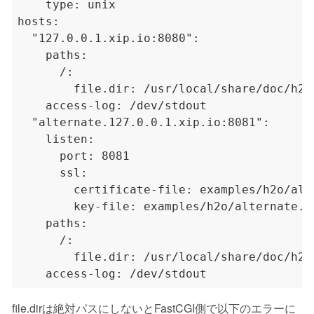
file.dirは絶対パスにしないとFastCGI側で以下のエラーに