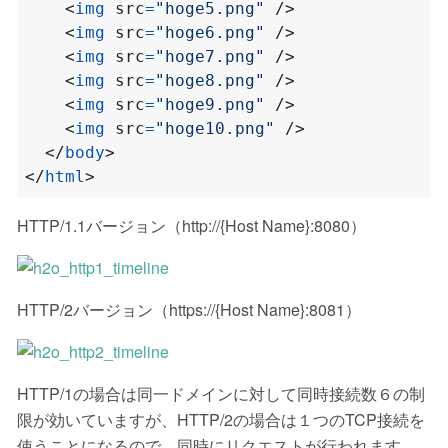
<
img
src
=
"hoge5.png"
/>
<
img
src
=
"hoge6.png"
/>
<
img
src
=
"hoge7.png"
/>
<
img
src
=
"hoge8.png"
/>
<
img
src
=
"hoge9.png"
/>
<
img
src
=
"hoge10.png"
/>
</
body
>
</
html
>
HTTP/1.1バージョン（http://{Host Name}:8080）
HTTP/2バージョン（https://{Host Name}:8081）
HTTP/1の場合は同一ドメインに対して同時接続数６の制
限が効いていますが、HTTP/2の場合は１つのTCP接続を
使うことになるので、同時にリクエストが行われます。