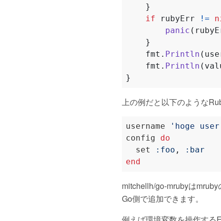
}
if
rubyErr
!=
n
panic
(
rubyE
}
fmt
.
Println
(
use
fmt
.
Println
(
val
}
上の例だと以下のようなRu
username 
'hoge user
config 
do
  set 
:foo
,
:bar
end
mitchellh/go-mru
Go側で追加できます。
例えば環境変数を操作する