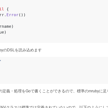
il
{
rr
.
Error
())
rname
)
ue
)
byのDSLを読み込めます
'
byはmrubyの定義・処理をGoで書くことができるので、標準のmrub
ENVクラスは標準では定義されていないので、以下のようにし