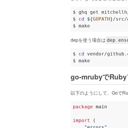
$ 
cd
${
GOPATH
}
depを使う場合は
dep ens
$ 
cd
go-mrubyでR
以下のようにして、GoでR
package
main
import
(
"errors"