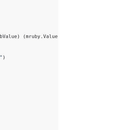
bValue
)
(
mruby
.
Value
,
mruby
.
Value
)
{
"
)