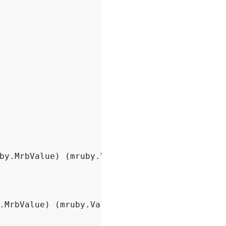
by
.
MrbValue
)
(
mruby
.
Value
,
mruby
.
Value
)
{
.
MrbValue
)
(
mruby
.
Value
,
mruby
.
Value
)
{