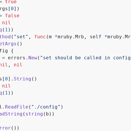
=
true
rgs
[
0
])
=
false
nil
q
(
1
))
thod
(
"set"
,
func
(
m
*
mruby
.
Mrb
,
self
*
mruby
.
Mr
etArgs
()
fig
{
=
errors
.
New
(
"set should be called in config
nil
,
nil
s
[
0
].
String
()
nil
q
(
1
))
l
.
ReadFile
(
"./config"
)
adString
(
string
(
b
))
rror
())