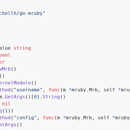
chellh/go-mruby"
alue
string
bool
or
wMrb
()
()
ernelModule
()
thod
(
"username"
,
func
(
m
*
mruby
.
Mrb
,
self
*
mru
m
.
GetArgs
()[
0
].
String
()
nil
q
(
1
))
thod
(
"config"
,
func
(
m
*
mruby
.
Mrb
,
self
*
mruby
etArgs
()