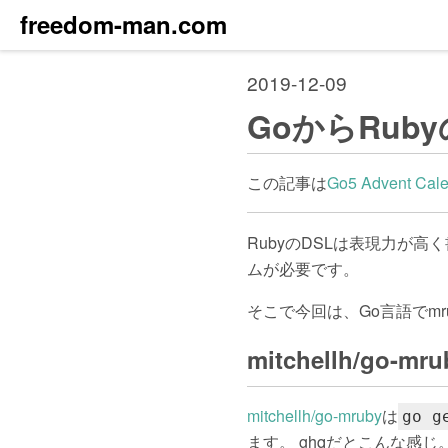
freedom-man.com
2019-12-09
GoからRub
この記事は
Go5 Advent Cal
RubyのDSLは表現力が高
ムが必要です。
そこで今回は、Go言語でmr
mitchellh/go
mitchellh/go-mruby
は
go g
ます。 ghqだとこんな感じ