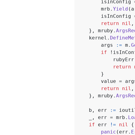
isInConfig
mrb
.
Yield
(
a
isInConfig
return
nil
,
},
mruby
.
ArgsRe
kernel
.
DefineMe
args
:=
m
.
G
if
!
isInCon
rubyErr
return
}
value
=
arg
return
nil
,
},
mruby
.
ArgsRe
b
,
err
:=
iouti
_
,
err
=
mrb
.
Lo
if
err
!=
nil
{
panic
(
err
.
E