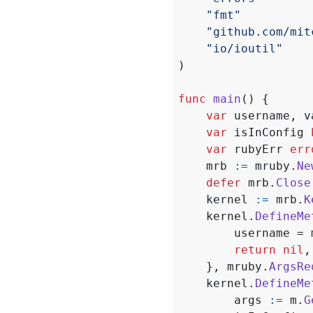
"fmt"
"github.com/mit
"io/ioutil"
)
func
main
()
{
var
username
,
v
var
isInConfig
var
rubyErr
err
mrb
:=
mruby
.
Ne
defer
mrb
.
Close
kernel
:=
mrb
.
K
kernel
.
DefineMe
username
=
return
nil
,
},
mruby
.
ArgsRe
kernel
.
DefineMe
args
:=
m
.
G